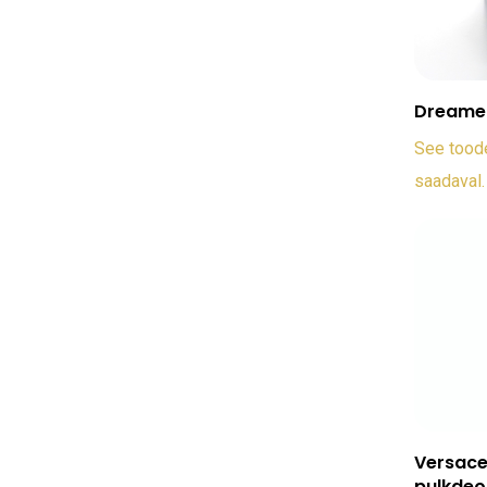
Dreamer
See toode
saadaval.
Versace
pulkdeo