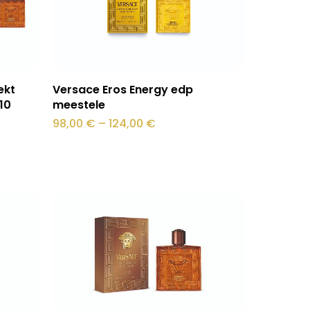
Sellel
Vali
ekt
Versace Eros Energy edp
tootel
10
meestele
on
Hinnavahemik:
98,00
€
–
124,00
€
98,00 €
mitu
kuni
124,00 €
varianti.
Valikuid
saab
teha
tootelehel.