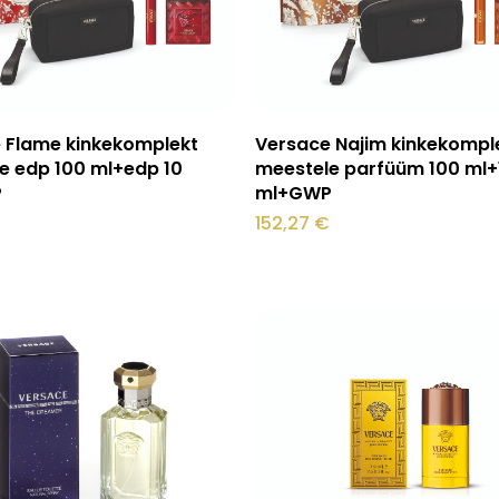
Loe edasi
Lisa korvi
 Flame kinkekomplekt
Versace Najim kinkekompl
e edp 100 ml+edp 10
meestele parfüüm 100 ml+
P
ml+GWP
152,27
€