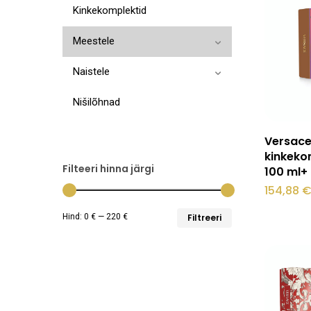
Kinkekomplektid
Meestele
Naistele
Nišilõhnad
Versace
kinkeko
Filteeri hinna järgi
100 ml+
154,88
Minimaalne
Maksimaalne
Hind:
0 €
—
220 €
Filtreeri
hind
hind