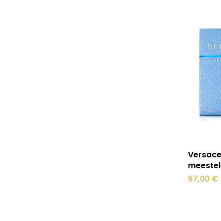
saab
teha
tootelehel
Sellel
Versace
tootel
meestel
on
67,00
€
mitu
varianti.