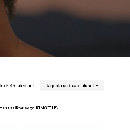
Sorditud
kõik 45 tulemust
Järjesta uudsuse alusel
uusimate
mese tellimusega KINGITUS
järgi