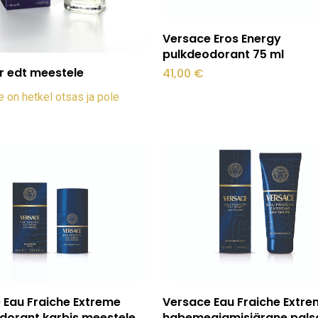
Lisa korvi
Versace Eros Energy
pulkdeodorant 75 ml
Loe edasi
 edt meestele
41,00
€
 on hetkel otsas ja pole
O
Lisa korvi
Lisa korvi
 Eau Fraiche Extreme
Versace Eau Fraiche Extr
dorant karbis meestele
habemeajamisjärgne pals