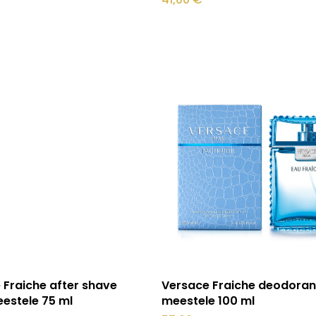
mitu
varianti.
Valikuid
.
saab
teha
tootelehel.
Lisa korvi
Loe edasi
 Fraiche after shave
Versace Fraiche deodoran
estele 75 ml
meestele 100 ml