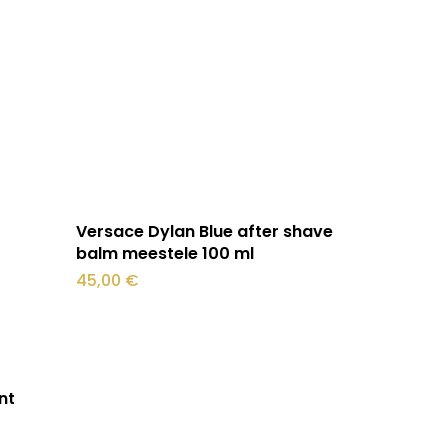
saab
teha
tootelehel.
Lisa korvi
Versace Dylan Blue after shave
balm meestele 100 ml
45,00
€
nt