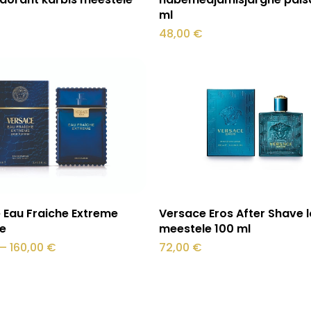
ml
48,00
€
Vali
Lisa korvi
 Eau Fraiche Extreme
Versace Eros After Shave l
e
meestele 100 ml
Hinnavahemik:
–
160,00
€
72,00
€
98,00 €
kuni
160,00 €