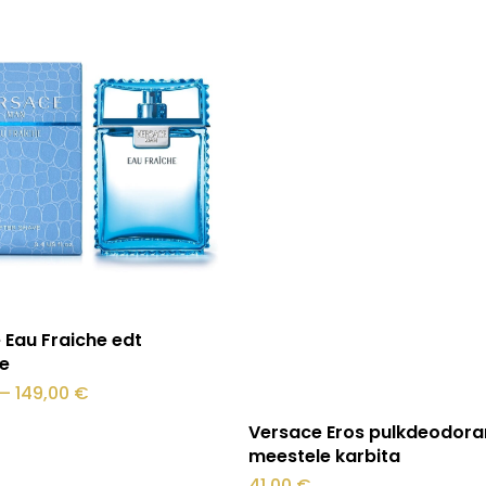
.
Vali
 Eau Fraiche edt
e
Hinnavahemik:
–
149,00
€
67,00 €
Sellel
Vali
kuni
Versace Eros pulkdeodora
149,00 €
tootel
meestele karbita
on
41,00
€