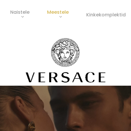
Naistele
Meestele
Ostukorv
Kinkekomplektid
s