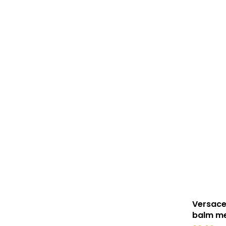
Valikuid
saab
teha
tootelehel
Versace
balm me