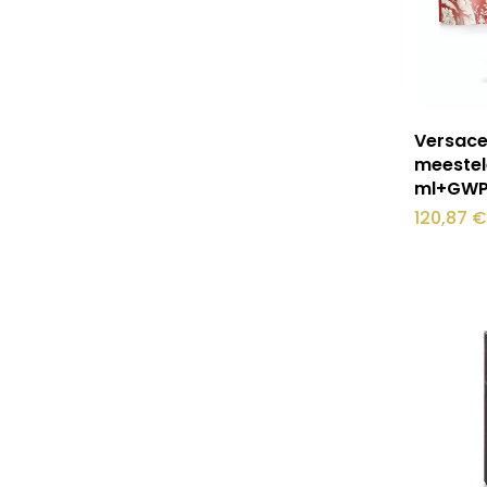
Versace
meestel
ml+GW
120,87
€