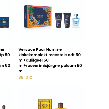
Loe edasi
eme
Versace Pour Homme
dp 50
kinkekomplekt meestele edt 50
ml+dušigeel 50
am 50
ml+raseerimisjärgne palsam 50
ml
88,13
€