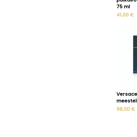
75 ml
41,00
€
Sellel
Versace
tootel
meestel
on
98,00
€
mitu
varianti.
Valikuid