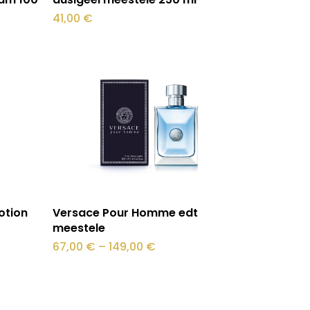
41,00
€
Sellel
Vali
otion
Versace Pour Homme edt
tootel
meestele
on
Hinnavahemik:
67,00
€
–
149,00
€
67,00 €
mitu
kuni
149,00 €
varianti.
Valikuid