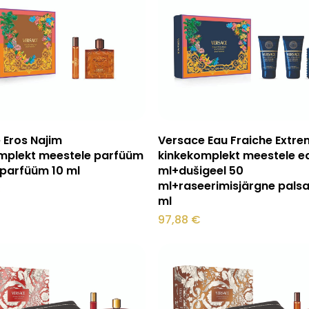
Lisa korvi
Lisa korvi
 Eros Najim
Versace Eau Fraiche Extr
mplekt meestele parfüüm
kinkekomplekt meestele e
 parfüüm 10 ml
ml+dušigeel 50
ml+raseerimisjärgne pals
€
ml
97,88
€