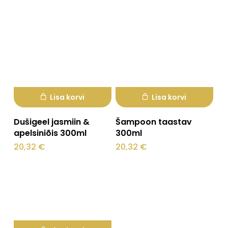
Lisa korvi
Lisa korvi
Dušigeel jasmiin &
Šampoon taastav
apelsiniõis 300ml
300ml
20,32
€
20,32
€
Ostukorvis ei ole tooteid.