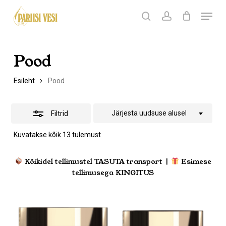
Skip
Menu
Products
to
search
Ostukorv
search
account
Peida
Sulge
ostukorv
Close
main
filtrid
Menu
content
Pood
Esileht
Pood
Järjesta uudsuse alusel
Filtrid
Sorditud
Kuvatakse kõik 13 tulemust
uusimate
järgi
Kõikidel tellimustel TASUTA transport |
Esimese
tellimusega KINGITUS