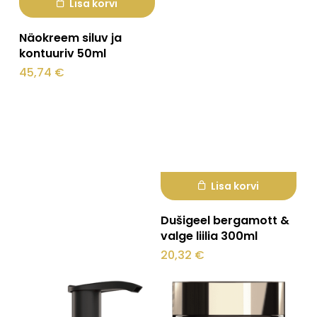
Lisa korvi
Mine poodi
Näokreem siluv ja
kontuuriv 50ml
45,74
€
Lisa korvi
Dušigeel bergamott &
valge liilia 300ml
20,32
€