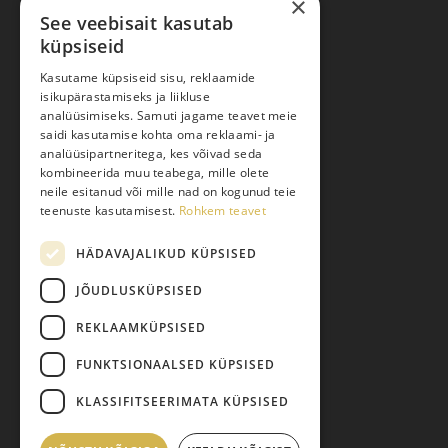
×
See veebisait kasutab
küpsiseid
Ostuabi
Kasutame küpsiseid sisu, reklaamide
isikupärastamiseks ja liikluse
Kauba kohaletoimetamine
analüüsimiseks. Samuti jagame teavet meie
saidi kasutamise kohta oma reklaami- ja
Toodete tellimine
analüüsipartneritega, kes võivad seda
Maksmine
kombineerida muu teabega, mille olete
neile esitanud või mille nad on kogunud teie
Järelmaks
teenuste kasutamisest.
Rohkem teavet
Kauba tagastamine
HÄDAVAJALIKUD KÜPSISED
Pretensiooni esitamine
Isikuandmete töötlemine
JÕUDLUSKÜPSISED
REKLAAMKÜPSISED
FUNKTSIONAALSED KÜPSISED
KLASSIFITSEERIMATA KÜPSISED