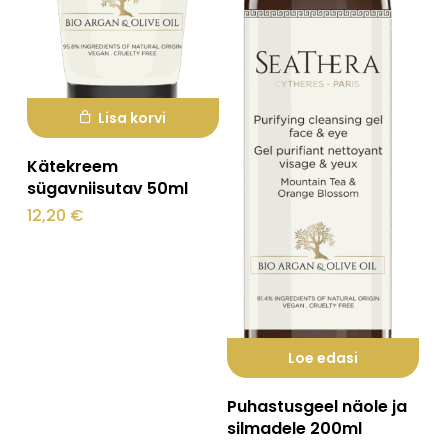
Lisa korvi
Kätekreem
sügavniisutav 50ml
12,20
€
Loe edasi
Puhastusgeel näole ja
silmadele 200ml