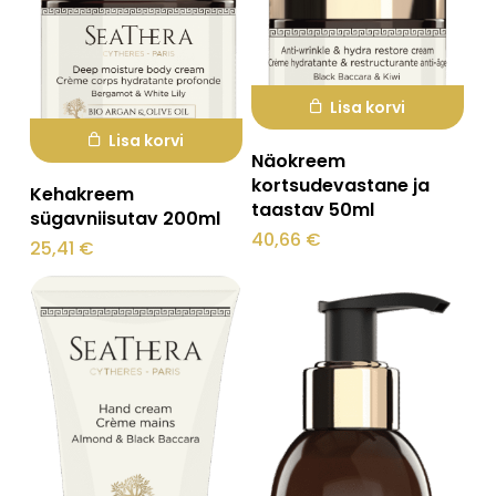
Lisa korvi
Lisa korvi
Näokreem
kortsudevastane ja
Kehakreem
taastav 50ml
sügavniisutav 200ml
40,66
€
25,41
€