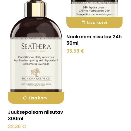
Lisa korvi
Näokreem niisutav 24h
50ml
35,58
€
Lisa korvi
Juuksepalsam niisutav
300ml
22,36
€