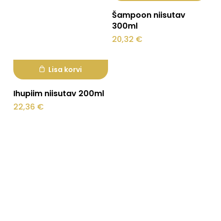
Šampoon niisutav
300ml
20,32
€
Lisa korvi
Ihupiim niisutav 200ml
22,36
€