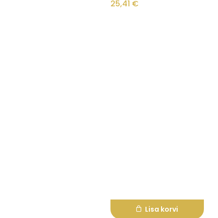
25,41
€
Lisa korvi