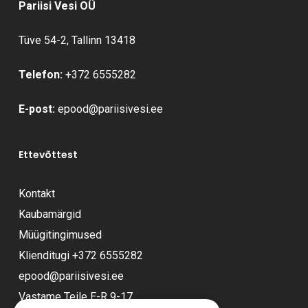
Pariisi Vesi OÜ
Tüve 54-2, Tallinn 13418
Telefon:
+372 6555282
E-post:
epood@pariisivesi.ee
Ettevõttest
Kontakt
Kaubamärgid
Müügitingimused
Klienditugi
+372 6555282
epood@pariisivesi.ee
Vastame Teile E-R 9-17