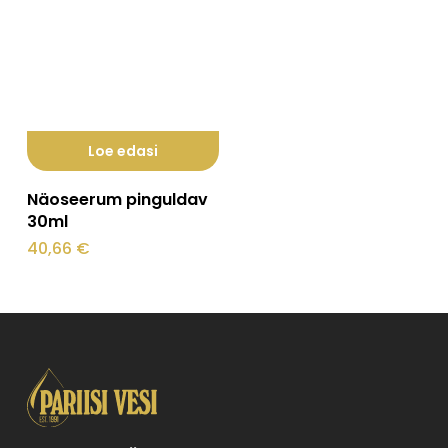
Loe edasi
Näoseerum pinguldav
30ml
40,66
€