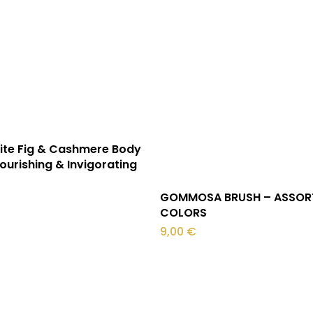
Loe edasi
ite Fig & Cashmere Body
ourishing & Invigorating
Lisa korvi
GOMMOSA BRUSH – ASSOR
COLORS
9,00
€
O