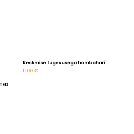
Lisa korvi
Keskmise tugevusega hambahari
11,00
€
TED
stukorvis ei ole tooteid.
Mine poodi