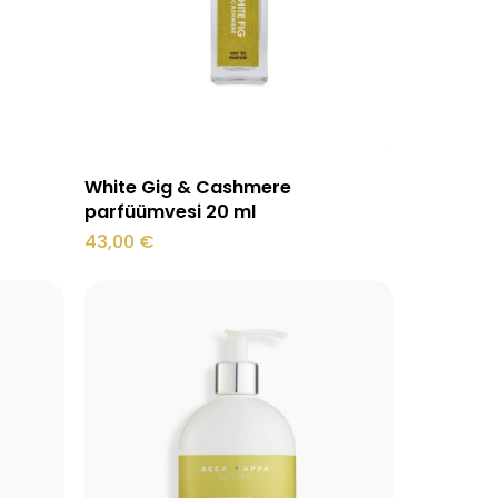
Lisa korvi
White Gig & Cashmere
parfüümvesi 20 ml
43,00
€