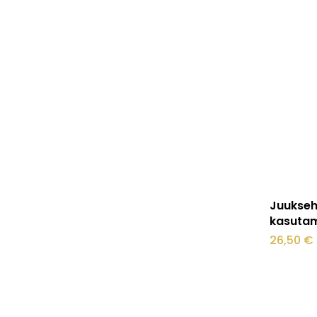
Juukseh
kasutam
26,50
€