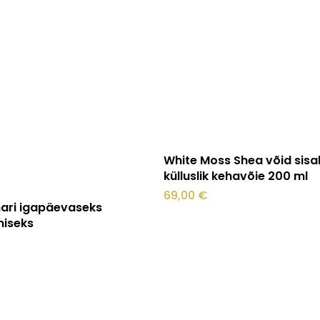
Lisa korvi
White Moss Shea võid sisa
külluslik kehavõie 200 ml
69,00
€
Lisa korvi
ari igapäevaseks
iseks