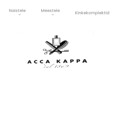
Naistele
Meestele
Ostukorv
Kinkekomplektid
s