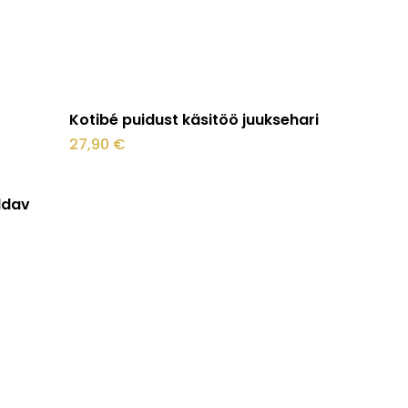
Loe edasi
Kotibé puidust käsitöö juuksehari
27,90
€
ldav