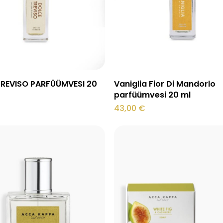
Lisa korvi
Lisa korvi
REVISO PARFÜÜMVESI 20
Vaniglia Fior Di Mandorlo
parfüümvesi 20 ml
43,00
€