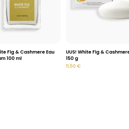
Lisa korvi
Loe edasi
ite Fig & Cashmere Eau
UUS! White Fig & Cashmer
um 100 ml
150 g
€
11,50
€