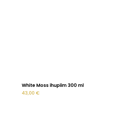
Loe edasi
White Moss ihupiim 300 ml
43,00
€