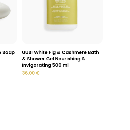
Lisa korvi
e Soap
UUS! White Fig & Cashmere Bath
& Shower Gel Nourishing &
Invigorating 500 ml
36,00
€