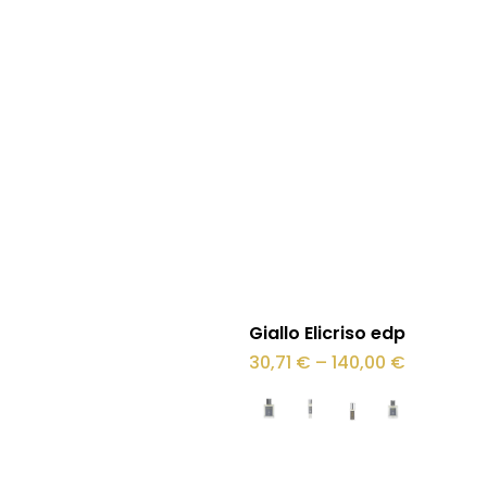
Lisa korvi
Sellel
Vali
Giallo Elicriso edp
tootel
Hinnavah
30,71
€
–
140,00
€
30,71 €
on
kuni
140,00 €
mitu
varianti.
Valikuid