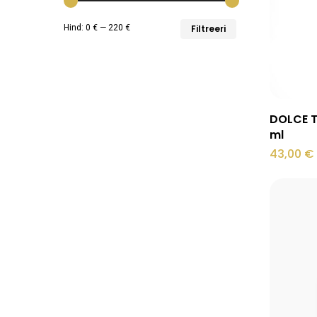
Minimaalne
Maksimaalne
Hind:
0 €
—
220 €
Filtreeri
hind
hind
DOLCE T
ml
43,00
€