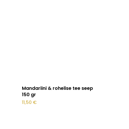
Lisa korvi
Mandariini & rohelise tee seep
150 gr
emik:
11,50
€