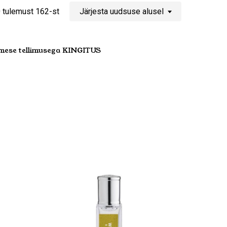
Sorditud
 tulemust 162-st
Järjesta uudsuse alusel
uusimate
mese tellimusega KINGITUS
järgi