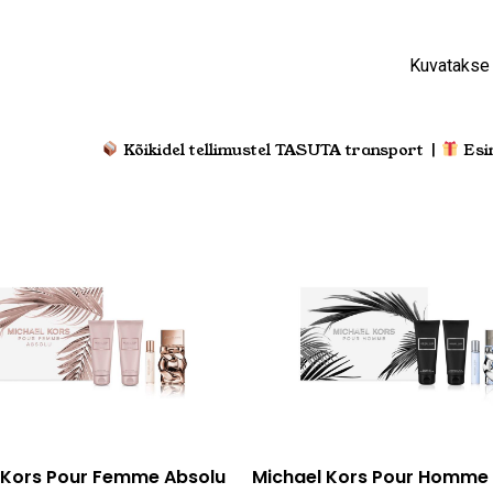
Kuvatakse 
Kõikidel tellimustel TASUTA transport |
Esi
Lisa korvi
Loe edasi
 Kors Pour Femme Absolu
Michael Kors Pour Homme