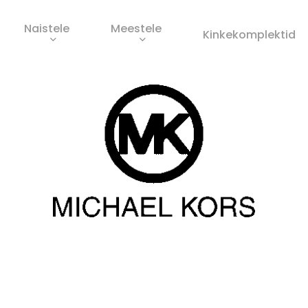
Naistele
Meestele
Ostukorv
Kinkekomplektid
s