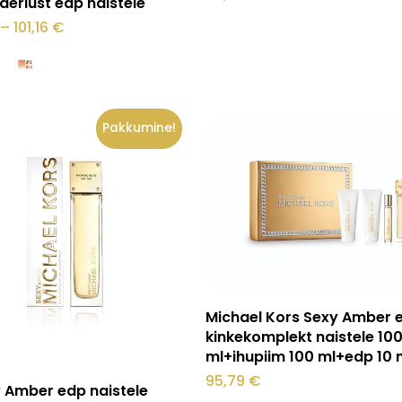
erlust edp naistele
Hinnavahemik:
–
101,16
€
57,45 €
kuni
101,16 €
Pakkumine!
.
Lisa korvi
Michael Kors Sexy Amber 
kinkekomplekt naistele 10
ml+ihupiim 100 ml+edp 10 
95,79
€
Vali
 Amber edp naistele