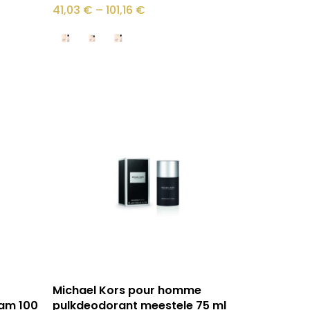
tootel
Hinnavahemik:
41,03
€
–
101,16
€
41,03 €
on
kuni
101,16 €
mitu
varianti.
Valikuid
saab
teha
tootelehel.
Lisa korvi
Michael Kors pour homme
am 100
pulkdeodorant meestele 75 ml