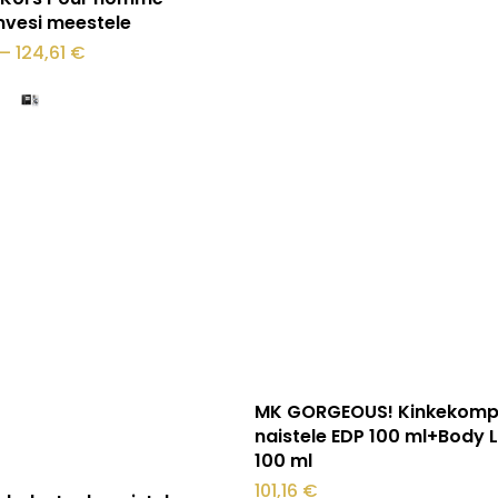
vesi meestele
Hinnavahemik:
–
124,61
€
72,27 €
kuni
124,61 €
.
O
Loe edasi
MK GORGEOUS! Kinkekomp
naistele EDP 100 ml+Body 
100 ml
101,16
€
Vali