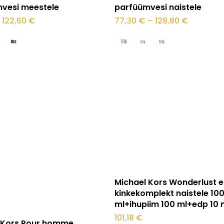
tootel
vesi meestele
parfüümvesi naistele
on
Hinnavahemik:
Hinnava
122,60
€
77,30
€
–
128,80
€
71,10 €
77,30 €
mitu
kuni
kuni
122,60 €
128,80 €
varianti.
Valikuid
saab
teha
.
tootelehel.
Loe edasi
Michael Kors Wonderlust 
kinkekomplekt naistele 10
ml+ihupiim 100 ml+edp 10 
101,18
€
Vali
 Kors Pour homme