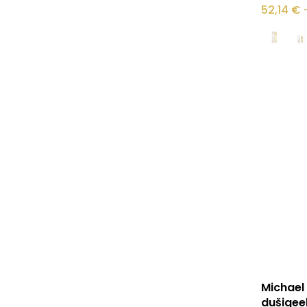
tootel
52,14
€
on
mitu
varianti.
Valikuid
saab
teha
tootelehel
Michael
dušigee