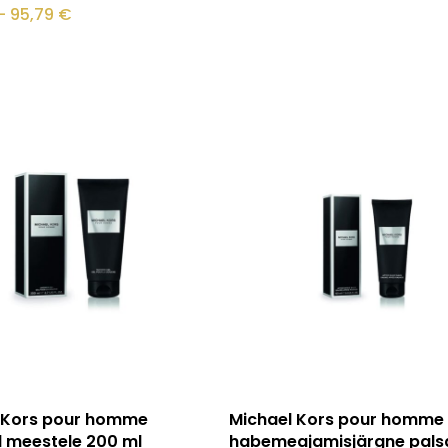
Hinnavahemik:
–
95,79
€
52,14 €
kuni
95,79 €
.
Loe edasi
Lisa korvi
 Kors pour homme
Michael Kors pour homme
l meestele 200 ml
habemeajamisjärgne pals