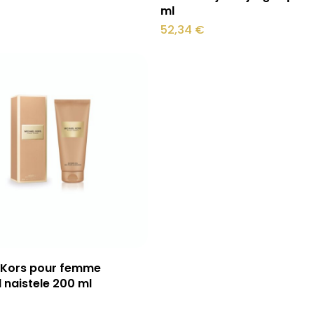
ml
52,34
€
Lisa korvi
 Kors pour femme
 naistele 200 ml