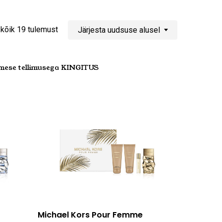
Sorditud
kõik 19 tulemust
Järjesta uudsuse alusel
uusimate
mese tellimusega KINGITUS
järgi
Loe edasi
Michael Kors Pour Femme