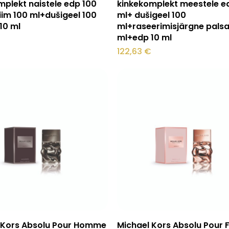
mplekt naistele edp 100
kinkekomplekt meestele e
iim 100 ml+dušigeel 100
ml+ dušigeel 100
10 ml
ml+raseerimisjärgne pals
ml+edp 10 ml
122,63
€
Sellel
Vali
Vali
 Kors Absolu Pour Homme
Michael Kors Absolu Pour