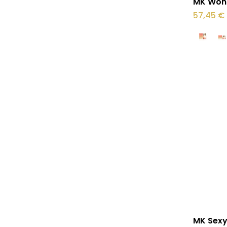
MK Wond
tootel
57,45
€
on
mitu
varianti.
Valikuid
saab
teha
tootelehel
Sellel
MK Sexy