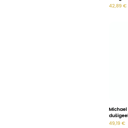
42,89
€
Michael
dušigeel
49,19
€