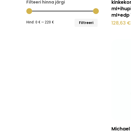
kinkeko
Filteeri hinna järgi
ml+ihup
ml+edp 
Minimaalne
Maksimaalne
128,63
€
Hind:
0 €
—
220 €
Filtreeri
hind
hind
Sellel
Michael