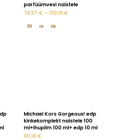
tootel
parfüümvesi naistele
on
hemik:
Hinnavahemik:
78,57
€
–
130,91
€
78,57 €
mitu
kuni
130,91 €
varianti.
Valikuid
saab
teha
tootelehel.
Lisa korvi
edp
Michael Kors Gorgeous! edp
0
kinkekomplekt naistele 100
ml
ml+ihupiim 100 ml+ edp 10 ml
101,18
€