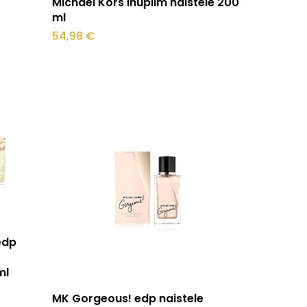
Michael Kors ihupiim naistele 200
ml
54,98
€
edp
0
ml
Sellel
Vali
MK Gorgeous! edp naistele