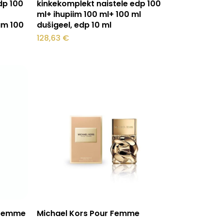
dp 100
kinkekomplekt naistele edp 100
ml+ ihupiim 100 ml+ 100 ml
am 100
dušigeel, edp 10 ml
128,63
€
Sellel
Vali
 Femme
Michael Kors Pour Femme