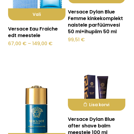
Versace Dylan Blue
Vali
Femme kinkekomplekt
Sellel
naistele parfüümvesi
Versace Eau Fraiche
50 ml+ihupiim 50 ml
tootel
edt meestele
99,51
€
on
Hinnavahemik:
67,00
€
–
149,00
€
67,00 €
mitu
kuni
149,00 €
varianti.
Valikuid
saab
teha
tootelehel.
Lisa korvi
Versace Dylan Blue
after shave balm
meestele 100 ml