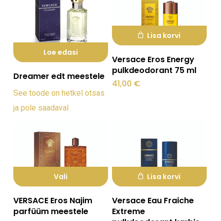
teha
tootelehel.
Lisa korvi
Loe edasi
Versace Eros Energy
pulkdeodorant 75 ml
Dreamer edt meestele
41,00
€
See toode on hetkel otsas
ja pole saadaval.
Lisa korvi
Vali
Sellel
Versace Eau Fraiche
VERSACE Eros Najim
tootel
Extreme
parfüüm meestele