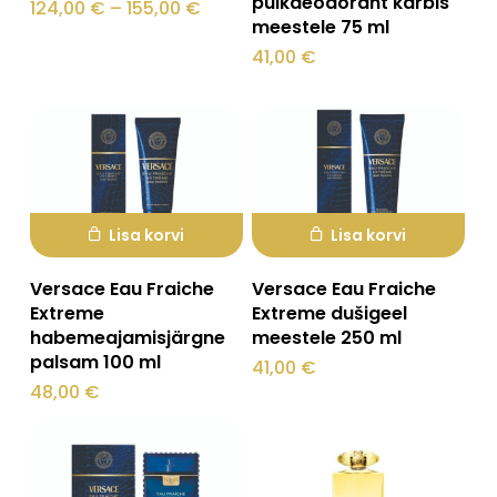
pulkdeodorant karbis
on
Hinnavahemik:
124,00
€
–
155,00
€
124,00 €
meestele 75 ml
mitu
kuni
41,00
€
155,00 €
varianti.
Valikuid
saab
teha
tootelehel.
Lisa korvi
Lisa korvi
Versace Eau Fraiche
Versace Eau Fraiche
Extreme
Extreme dušigeel
habemeajamisjärgne
meestele 250 ml
palsam 100 ml
41,00
€
48,00
€