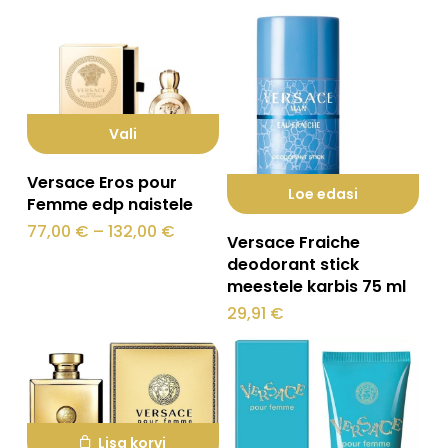
Vali
Sellel
Versace Eros pour
Loe edasi
tootel
Femme edp naistele
on
Hinnavahemik:
77,00
€
–
132,00
€
Versace Fraiche
77,00 €
mitu
kuni
deodorant stick
132,00 €
meestele karbis 75 ml
varianti.
29,91
€
Valikuid
saab
teha
tootelehel.
Lisa korvi