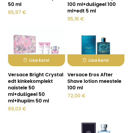
50 ml
100 ml+dušigeel 100
ml+edt 5 ml
65,97
€
115,16
€
Ostukorvis ei ole tooteid.
Mine poodi
Lisa korvi
Lisa korvi
Versace Bright Crystal
Versace Eros After
edt kinkekomplekt
Shave lotion meestele
naistele 50
100 ml
ml+dušigeel 50
72,00
€
ml+ihupiim 50 ml
89,03
€