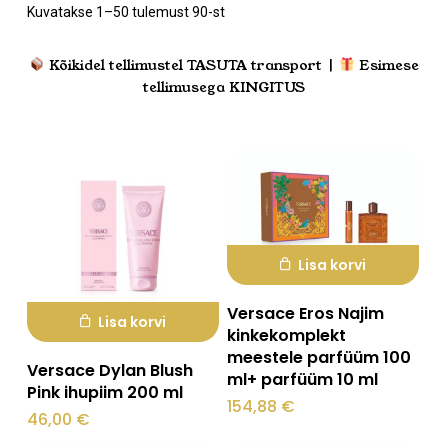
Sorditud
Kuvatakse 1–50 tulemust 90-st
uusimate
järgi
Kõikidel tellimustel TASUTA transport |
Esimese
tellimusega KINGITUS
Lisa korvi
Versace Eros Najim
Lisa korvi
kinkekomplekt
meestele parfüüm 100
Versace Dylan Blush
ml+ parfüüm 10 ml
Pink ihupiim 200 ml
154,88
€
46,00
€