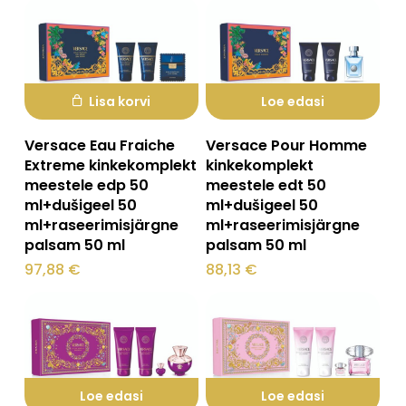
Lisa korvi
Loe edasi
Versace Eau Fraiche
Versace Pour Homme
Extreme kinkekomplekt
kinkekomplekt
meestele edp 50
meestele edt 50
ml+dušigeel 50
ml+dušigeel 50
ml+raseerimisjärgne
ml+raseerimisjärgne
palsam 50 ml
palsam 50 ml
97,88
€
88,13
€
Loe edasi
Loe edasi