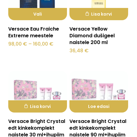
Vali
Lisa korvi
Sellel
Versace Eau Fraiche
Versace Yellow
tootel
Extreme meestele
Diamond dušigeel
naistele 200 ml
on
Hinnavahemik:
98,00
€
–
160,00
€
98,00 €
36,48
€
mitu
kuni
160,00 €
varianti.
Valikuid
saab
teha
tootelehel.
Lisa korvi
Loe edasi
Versace Bright Crystal
Versace Bright Crystal
edt kinkekomplekt
edt kinkekomplekt
naistele 30 ml+ihupiim
naistele 90 ml+ihupiim