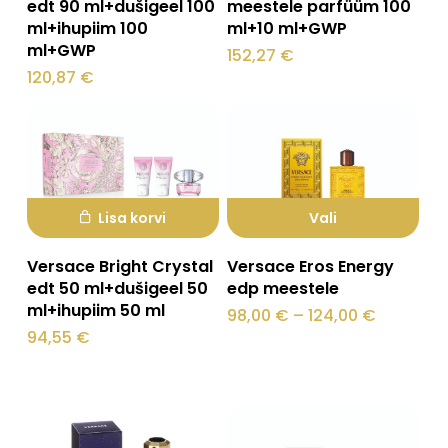
edt 90 ml+dušigeel 100
meestele parfüüm 100
ml+ihupiim 100
ml+10 ml+GWP
ml+GWP
152,27
€
120,87
€
Lisa korvi
Vali
Sellel
Versace Bright Crystal
Versace Eros Energy
tootel
edt 50 ml+dušigeel 50
edp meestele
ml+ihupiim 50 ml
on
Hinnava
98,00
€
–
124,00
€
98,00 €
94,55
€
mitu
kuni
124,00 €
varianti.
Valikuid
saab