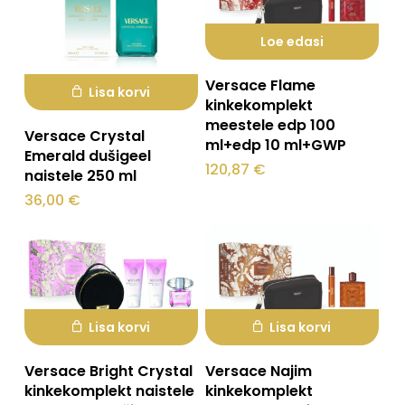
tootelehel.
Loe edasi
Versace Flame
Lisa korvi
kinkekomplekt
meestele edp 100
Versace Crystal
ml+edp 10 ml+GWP
Emerald dušigeel
120,87
€
naistele 250 ml
36,00
€
Lisa korvi
Lisa korvi
Versace Bright Crystal
Versace Najim
kinkekomplekt naistele
kinkekomplekt