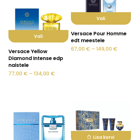
Vali
Sellel
Versace Pour Homme
Vali
tootel
edt meestele
Sellel
on
Hinnava
67,00
€
–
149,00
€
Versace Yellow
67,00 €
tootel
mitu
Diamond Intense edp
kuni
149,00 €
naistele
on
varianti.
Hinnavahemik:
77,00
€
–
134,00
€
mitu
Valikuid
77,00 €
kuni
varianti.
saab
134,00 €
Valikuid
teha
saab
tootelehel.
teha
tootelehel.
Lisa korvi