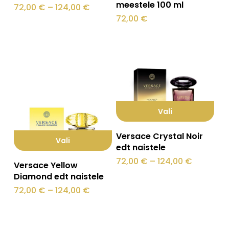
meestele 100 ml
on
Hinnavahemik:
72,00
€
–
124,00
€
72,00 €
72,00
€
mitu
kuni
124,00 €
varianti.
Valikuid
saab
teha
tootelehel.
Vali
Sellel
Versace Crystal Noir
Vali
tootel
edt naistele
Sellel
on
Hinnava
72,00
€
–
124,00
€
Versace Yellow
72,00 €
tootel
mitu
Diamond edt naistele
kuni
124,00 €
on
Hinnavahemik:
72,00
€
–
124,00
€
varianti.
72,00 €
mitu
kuni
Valikuid
124,00 €
varianti.
saab