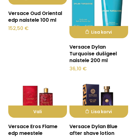
Versace Oud Oriental
edp naistele 100 ml
152,50
€
Lisa korvi
Versace Dylan
Turquoise dušigeel
naistele 200 ml
36,10
€
Vali
Lisa korvi
Sellel
Versace Eros Flame
Versace Dylan Blue
tootel
edp meestele
after shave lotion