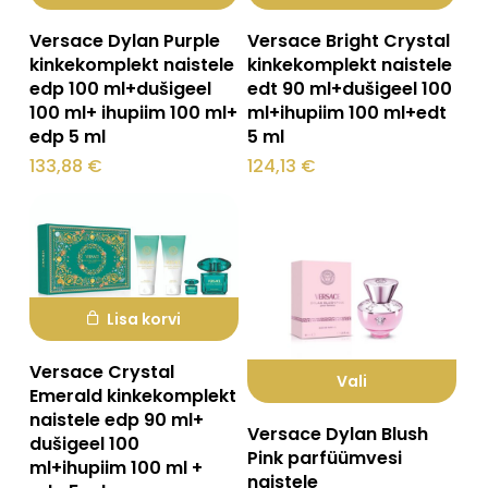
Versace Dylan Purple
Versace Bright Crystal
kinkekomplekt naistele
kinkekomplekt naistele
edp 100 ml+dušigeel
edt 90 ml+dušigeel 100
100 ml+ ihupiim 100 ml+
ml+ihupiim 100 ml+edt
edp 5 ml
5 ml
133,88
€
124,13
€
Lisa korvi
Versace Crystal
Vali
Emerald kinkekomplekt
Sellel
naistele edp 90 ml+
Versace Dylan Blush
dušigeel 100
tootel
Pink parfüümvesi
ml+ihupiim 100 ml +
naistele
on