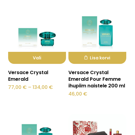
Valikuid
teha
saab
tootelehel.
teha
tootelehel.
Vali
Lisa korvi
Sellel
Versace Crystal
Versace Crystal
tootel
Emerald
Emerald Pour Femme
ihupiim naistele 200 ml
on
Hinnavahemik:
77,00
€
–
134,00
€
77,00 €
46,00
€
mitu
kuni
134,00 €
varianti.
Valikuid
saab
teha