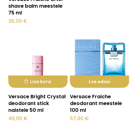
72,00 €
mitu
shave balm meestele
kuni
124,00 €
75 ml
varianti.
36,00
€
Valikuid
saab
teha
tootelehel.
Lisa korvi
Loe edasi
Versace Bright Crystal
Versace Fraiche
deodorant stick
deodorant meestele
naistele 50 ml
100 ml
40,00
€
57,00
€