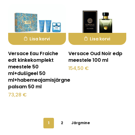
Valikuid
teha
saab
tootelehel.
teha
tootelehel.
Lisa korvi
Lisa korvi
Versace Eau Fraiche
Versace Oud Noir edp
edt kinkekomplekt
meestele 100 ml
meestele 50
154,50
€
ml+dušigeel 50
ml+habemeajamisjärgne
palsam 50 ml
73,28
€
1
2
Järgmine