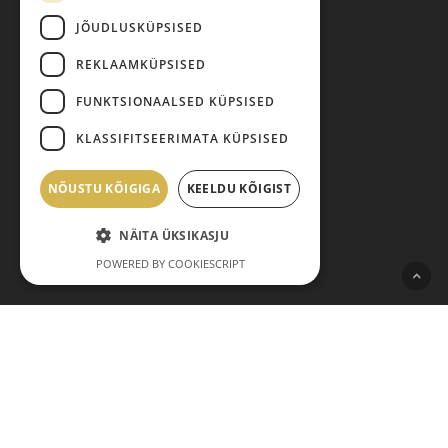
Kauba kohaletoimetamine
JÕUDLUSKÜPSISED
Toodete tellimine
Maksmine
REKLAAMKÜPSISED
Järelmaks
FUNKTSIONAALSED KÜPSISED
Kauba tagastamine
KLASSIFITSEERIMATA KÜPSISED
Pretensiooni esitamine
Isikuandmete töötlemine
NÕUSTU KÕIGIGA
Vahesumma:
KEELDU KÕIGIST
0,00
€
NÄITA ÜKSIKASJU
Vaata ostukorvi
Maksma
POWERED BY COOKIESCRIPT
© 2026 Pariisi Vesi.
facebook
instagram
phone
email