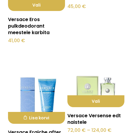
Vali
45,00
€
Sellel
Versace Eros
tootel
pulkdeodorant
meestele karbita
on
41,00
€
mitu
varianti.
Valikuid
saab
teha
tootelehel.
Vali
Sellel
Versace Versense edt
Lisa korvi
tootel
naistele
on
Hinnava
72,00
€
–
124,00
€
Versace Fraiche after