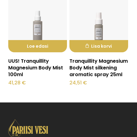
Loe edasi
Lisa korvi
UUS! Tranquillity
Tranquillity Magnesium
Magnesium Body Mist
Body Mist silkening
100ml
aromatic spray 25ml
41,28
€
24,51
€