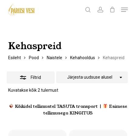
Skip
Menu
Products
to
search
Ostukorv
search
account
Peida
Sulge
ostukorv
Close
main
filtrid
Menu
content
Kehaspreid
Esileht
Pood
Naistele
Kehahooldus
Kehaspreid
Järjesta uudsuse alusel
Filtrid
Sorditud
Kuvatakse kõik 2 tulemust
uusimate
järgi
Kõikidel tellimustel TASUTA transport |
Esimese
tellimusega KINGITUS