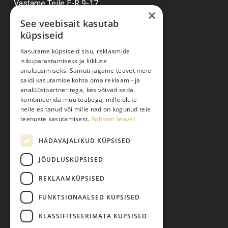
Vastame Teile E-R 9-17
×
See veebisait kasutab
küpsiseid
Ostuabi
Kasutame küpsiseid sisu, reklaamide
isikupärastamiseks ja liikluse
Kauba kohaletoimetamine
analüüsimiseks. Samuti jagame teavet meie
saidi kasutamise kohta oma reklaami- ja
Toodete tellimine
analüüsipartneritega, kes võivad seda
Maksmine
kombineerida muu teabega, mille olete
neile esitanud või mille nad on kogunud teie
Järelmaks
teenuste kasutamisest.
Rohkem teavet
Kauba tagastamine
HÄDAVAJALIKUD KÜPSISED
Pretensiooni esitamine
Isikuandmete töötlemine
JÕUDLUSKÜPSISED
REKLAAMKÜPSISED
FUNKTSIONAALSED KÜPSISED
KLASSIFITSEERIMATA KÜPSISED