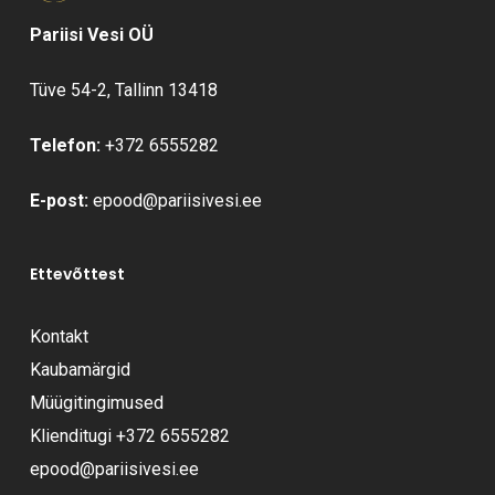
Ostukorvis ei ole tooteid.
Pariisi Vesi OÜ
Mine poodi
Tüve 54-2, Tallinn 13418
Telefon:
+372 6555282
E-post:
epood@pariisivesi.ee
Ettevõttest
Kontakt
Kaubamärgid
Müügitingimused
Klienditugi
+372 6555282
epood@pariisivesi.ee