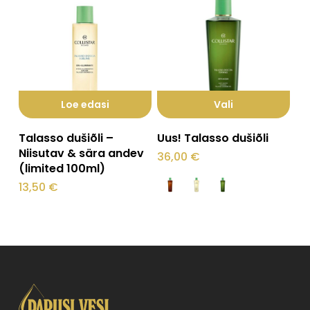
Loe edasi
Vali
Sellel
Talasso dušiõli –
Uus! Talasso dušiõli
tootel
Niisutav & sära andev
36,00
€
(limited 100ml)
on
13,50
€
mitu
varianti.
Valikuid
saab
teha
tootelehel.