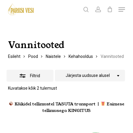
Skip
Menu
Products
to
search
Ostukorv
search
account
Peida
Sulge
ostukorv
Close
main
filtrid
Menu
content
Vannitooted
Esileht
Pood
Naistele
Kehahooldus
Vannitooted
Järjesta uudsuse alusel
Filtrid
Sorditud
Kuvatakse kõik 2 tulemust
uusimate
järgi
Kõikidel tellimustel TASUTA transport |
Esimese
tellimusega KINGITUS