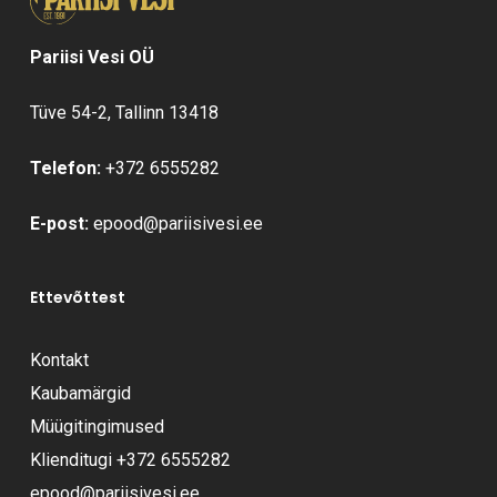
Ostukorvis ei ole tooteid.
Pariisi Vesi OÜ
Mine poodi
Tüve 54-2, Tallinn 13418
Telefon:
+372 6555282
E-post:
epood@pariisivesi.ee
Ettevõttest
Kontakt
Kaubamärgid
Müügitingimused
Klienditugi
+372 6555282
epood@pariisivesi.ee