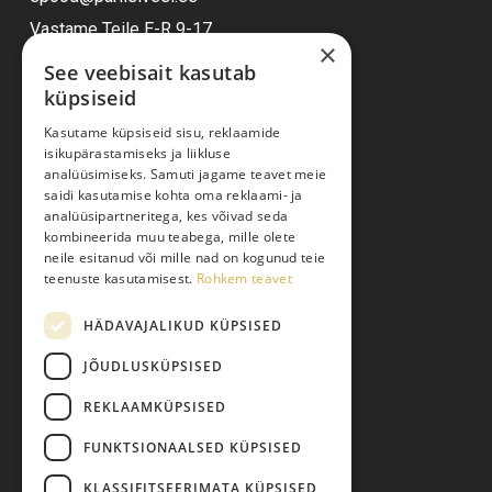
Vastame Teile E-R 9-17
×
See veebisait kasutab
küpsiseid
Ostuabi
Kasutame küpsiseid sisu, reklaamide
isikupärastamiseks ja liikluse
Kauba kohaletoimetamine
analüüsimiseks. Samuti jagame teavet meie
saidi kasutamise kohta oma reklaami- ja
Toodete tellimine
analüüsipartneritega, kes võivad seda
Maksmine
kombineerida muu teabega, mille olete
neile esitanud või mille nad on kogunud teie
Järelmaks
teenuste kasutamisest.
Rohkem teavet
Kauba tagastamine
HÄDAVAJALIKUD KÜPSISED
Pretensiooni esitamine
Isikuandmete töötlemine
JÕUDLUSKÜPSISED
REKLAAMKÜPSISED
FUNKTSIONAALSED KÜPSISED
KLASSIFITSEERIMATA KÜPSISED