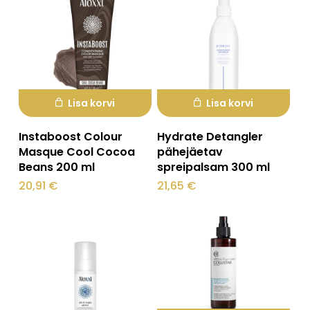
saab
teha
tootelehel.
Lisa korvi
Lisa korvi
Instaboost Colour
Hydrate Detangler
Masque Cool Cocoa
pähejäetav
Beans 200 ml
spreipalsam 300 ml
20,91
€
21,65
€