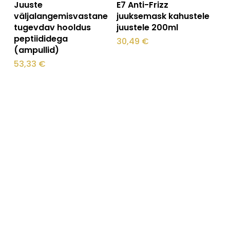
Juuste
E7 Anti-Frizz
väljalangemisvastane
juuksemask kahustele
tugevdav hooldus
juustele 200ml
peptiididega
30,49
€
(ampullid)
53,33
€