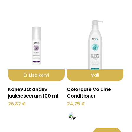
varianti.
Valikuid
saab
teha
tootelehel.
Lisa korvi
Vali
Sellel
Kohevust andev
Colorcare Volume
tootel
juukseseerum 100 ml
Conditioner
on
26,82
€
24,75
€
mitu
varianti.
Valikuid