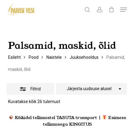
Skip
Menu
Products
to
search
Ostukorv
search
account
Peida
Sulge
ostukorv
Close
main
filtrid
Menu
content
Palsamid, maskid, õlid
Esileht
Pood
Naistele
Juuksehooldus
Palsamid,
maskid, õlid
Järjesta uudsuse alusel
Filtrid
Sorditud
Kuvatakse kõik 26 tulemust
uusimate
järgi
Kõikidel tellimustel TASUTA transport |
Esimese
tellimusega KINGITUS