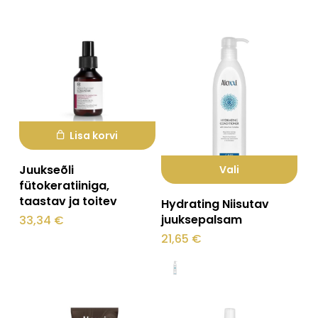
Lisa korvi
Juukseõli
Vali
fütokeratiiniga,
Sellel
taastav ja toitev
Hydrating Niisutav
tootel
juuksepalsam
33,34
€
on
21,65
€
mitu
varianti.
Valikuid