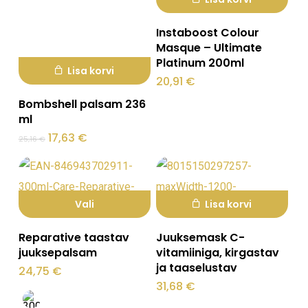
Instaboost Colour
Masque – Ultimate
Platinum 200ml
Lisa korvi
20,91
€
Bombshell palsam 236
ml
Algne
Praegune
17,63
€
25,16
€
hind
hind
oli:
on:
25,16 €.
17,63 €.
Vali
Lisa korvi
Sellel
Reparative taastav
Juuksemask C-
tootel
juuksepalsam
vitamiiniga, kirgastav
ja taaselustav
on
24,75
€
31,68
€
mitu