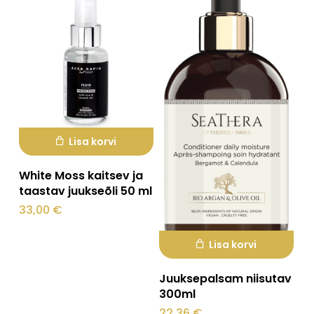
teha
tootelehel.
Lisa korvi
White Moss kaitsev ja
taastav juukseõli 50 ml
33,00
€
Lisa korvi
Juuksepalsam niisutav
300ml
22,36
€