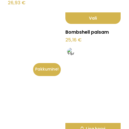
26,93
€
Vali
Sellel
Bombshell palsam
tootel
25,16
€
on
mitu
varianti.
Pakkumine!
Valikuid
saab
teha
tootelehel.
Lisa korvi