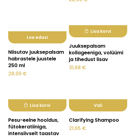
Lisa korvi
Loe edasi
Juuksepalsam
Niisutav juuksepalsam
kollageeniga, volüümi
habrastele juustele
ja tihedust lisav
250 ml
31,68
€
28,00
€
Lisa korvi
Vali
Sellel
Pesu-eelne hooldus,
Clarifying Shampoo
tootel
fütokeratiiniga,
21,65
€
intensiivselt taastav
on