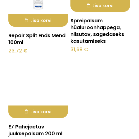
Lisa korvi
Spreipalsam
Lisa korvi
hüaluroonhappega,
niisutav, sagedaseks
Repair Split Ends Mend
kasutamiseks
100ml
31,68
€
23,72
€
Lisa korvi
E7 Pähejäetav
juuksepalsam 200 ml