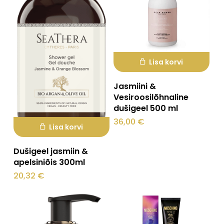
Ostukorvis ei ole tooteid.
Lisa korvi
Mine poodi
Jasmiini &
Vesiroosilõhnaline
dušigeel 500 ml
36,00
€
Lisa korvi
Dušigeel jasmiin &
apelsiniõis 300ml
20,32
€