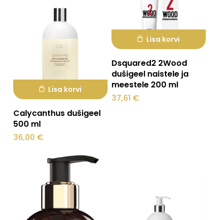
teha
tootelehel.
Lisa korvi
Dsquared2 2Wood
dušigeel naistele ja
meestele 200 ml
Lisa korvi
37,61
€
Calycanthus dušigeel
500 ml
36,00
€