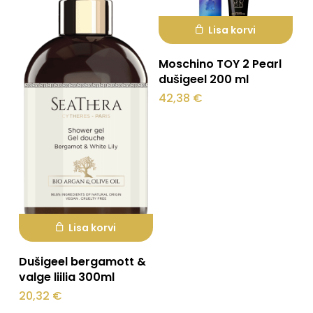
Lisa korvi
Moschino TOY 2 Pearl
dušigeel 200 ml
42,38
€
Lisa korvi
Dušigeel bergamott &
valge liilia 300ml
20,32
€