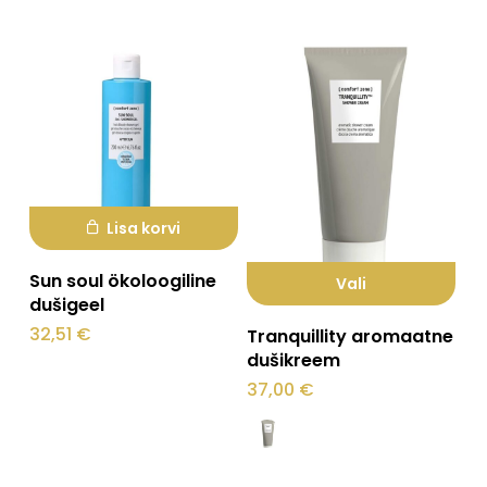
Lisa korvi
Sun soul ökoloogiline
Vali
dušigeel
Sellel
32,51
€
Tranquillity aromaatne
tootel
dušikreem
on
37,00
€
mitu
varianti.
Valikuid