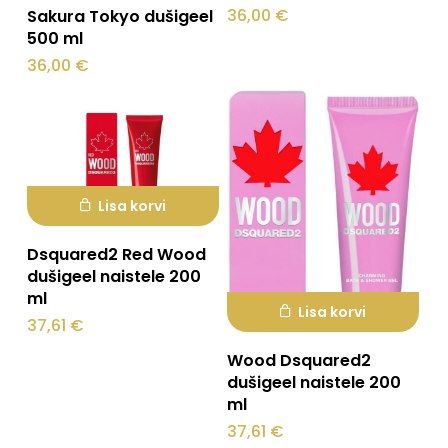
36,00
€
Sakura Tokyo dušigeel
500 ml
36,00
€
Lisa korvi
Dsquared2 Red Wood
dušigeel naistele 200
ml
Lisa korvi
37,61
€
Wood Dsquared2
dušigeel naistele 200
ml
37,61
€