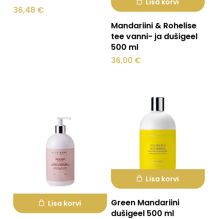
Lisa korvi
36,48
€
Mandariini & Rohelise
tee vanni- ja dušigeel
500 ml
36,00
€
Lisa korvi
Green Mandariini
Lisa korvi
dušigeel 500 ml