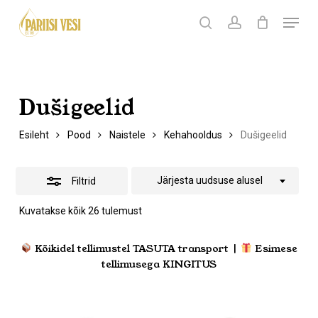
Skip
Menu
Products
to
search
Ostukorv
search
account
Peida
Sulge
ostukorv
Close
main
filtrid
Menu
content
Dušigeelid
Esileht
Pood
Naistele
Kehahooldus
Dušigeelid
Järjesta uudsuse alusel
Filtrid
Sorditud
Kuvatakse kõik 26 tulemust
uusimate
järgi
Kõikidel tellimustel TASUTA transport |
Esimese
tellimusega KINGITUS