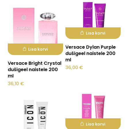
saab
teha
tootelehel.
Lisa korvi
Versace Dylan Purple
Lisa korvi
dušigeel naistele 200
ml
Versace Bright Crystal
36,00
€
dušigeel naistele 200
ml
36,10
€
Lisa korvi