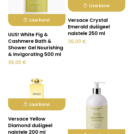
Lisa korvi
Versace Crystal
Lisa korvi
Emerald dušigeel
naistele 250 ml
UUS! White Fig &
Cashmere Bath &
36,00
€
Shower Gel Nourishing
& Invigorating 500 ml
36,00
€
Lisa korvi
Versace Yellow
Diamond dušigeel
naistele 200 ml