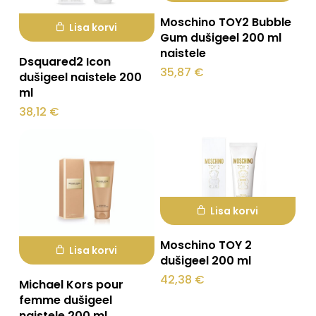
Moschino TOY2 Bubble
Lisa korvi
Gum dušigeel 200 ml
naistele
Dsquared2 Icon
35,87
€
dušigeel naistele 200
ml
38,12
€
Lisa korvi
Moschino TOY 2
Lisa korvi
dušigeel 200 ml
42,38
€
Michael Kors pour
femme dušigeel
naistele 200 ml