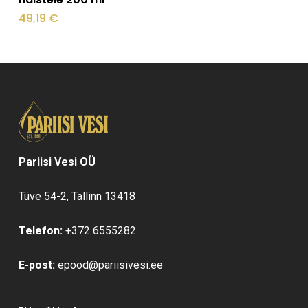
49,19
€
Pariisi Vesi OÜ
Tüve 54-2, Tallinn 13418
Telefon:
+372 6555282
E-post:
epood@pariisivesi.ee