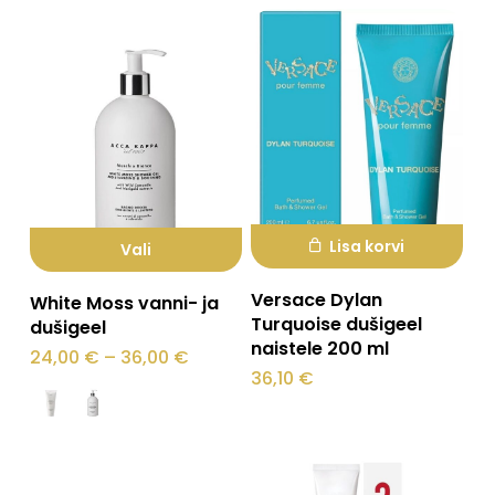
Lisa korvi
Vali
Sellel
Versace Dylan
White Moss vanni- ja
tootel
Turquoise dušigeel
dušigeel
naistele 200 ml
on
Hinnavahemik:
24,00
€
–
36,00
€
24,00 €
36,10
€
mitu
kuni
36,00 €
varianti.
Valikuid
saab