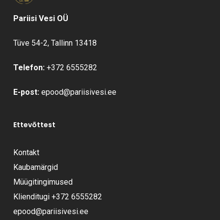
Pariisi Vesi OÜ
Tüve 54-2, Tallinn 13418
Telefon:
+372 6555282
E-post:
epood@pariisivesi.ee
Ettevõttest
Kontakt
Kaubamärgid
Müügitingimused
Klienditugi
+372 6555282
epood@pariisivesi.ee