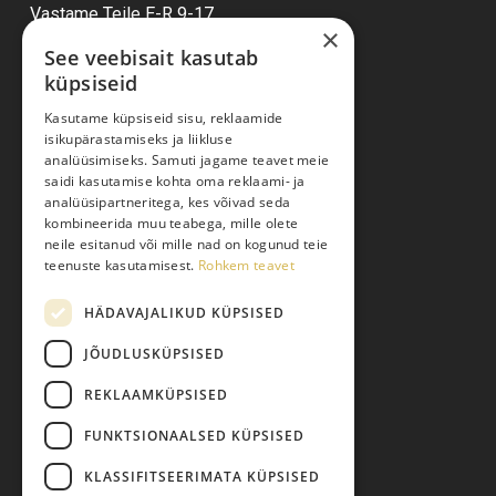
Vastame Teile E-R 9-17
×
See veebisait kasutab
küpsiseid
Ostuabi
Kasutame küpsiseid sisu, reklaamide
isikupärastamiseks ja liikluse
Kauba kohaletoimetamine
analüüsimiseks. Samuti jagame teavet meie
saidi kasutamise kohta oma reklaami- ja
Toodete tellimine
analüüsipartneritega, kes võivad seda
Maksmine
kombineerida muu teabega, mille olete
neile esitanud või mille nad on kogunud teie
Järelmaks
teenuste kasutamisest.
Rohkem teavet
Kauba tagastamine
HÄDAVAJALIKUD KÜPSISED
Pretensiooni esitamine
Isikuandmete töötlemine
JÕUDLUSKÜPSISED
REKLAAMKÜPSISED
FUNKTSIONAALSED KÜPSISED
KLASSIFITSEERIMATA KÜPSISED