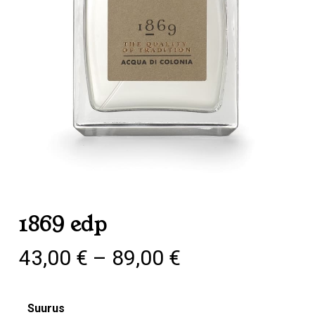
1869 edp
Hinnavahemik
43,00
€
–
89,00
€
43,00 €
kuni
Suurus