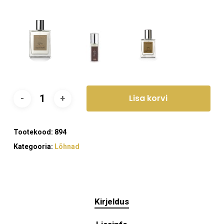
89,00 €
Lisa korvi
Tootekood:
894
Kategooria:
Lõhnad
Kirjeldus