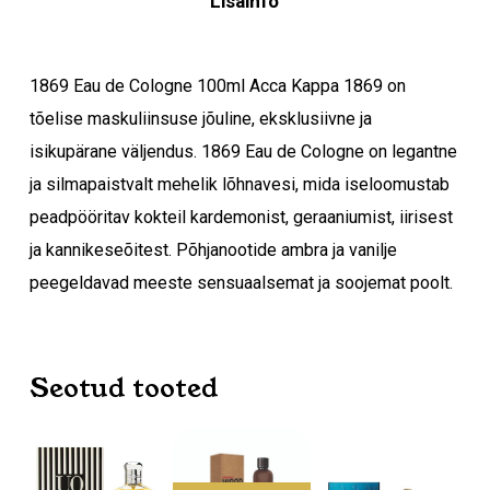
Lisainfo
1869 Eau de Cologne 100ml Acca Kappa 1869 on
tõelise maskuliinsuse jõuline, eksklusiivne ja
isikupärane väljendus. 1869 Eau de Cologne on legantne
ja silmapaistvalt mehelik lõhnavesi, mida iseloomustab
peadpööritav kokteil kardemonist, geraaniumist, iirisest
Ostukorvis ei ole tooteid.
ja kannikeseõitest. Põhjanootide ambra ja vanilje
peegeldavad meeste sensuaalsemat ja soojemat poolt.
Mine poodi
Seotud tooted