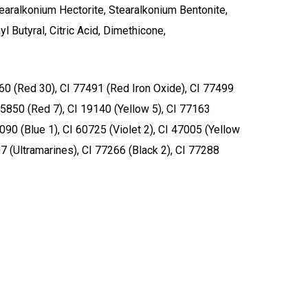
tearalkonium Hectorite, Stearalkonium Bentonite,
 Butyral, Citric Acid, Dimethicone,
360 (Red 30), CI 77491 (Red Iron Oxide), CI 77499
 15850 (Red 7), CI 19140 (Yellow 5), CI 77163
90 (Blue 1), CI 60725 (Violet 2), CI 47005 (Yellow
stukorvis ei ole tooteid.
 (Ultramarines), CI 77266 (Black 2), CI 77288
Mine poodi