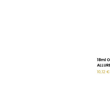
18ml O
ALLUR
10,12
€