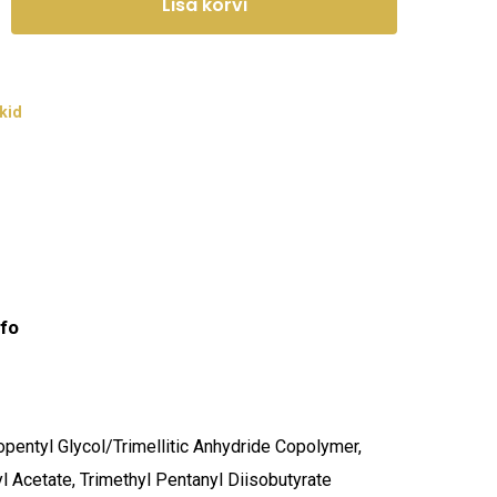
Lisa korvi
kid
nfo
eopentyl Glycol/Trimellitic Anhydride Copolymer,
 Acetate, Trimethyl Pentanyl Diisobutyrate