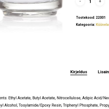
Tootekood:
22001
Kategooria:
Küünela
Kirjeldus
Lisai
ents: Ethyl Acetate, Butyl Acetate, Nitrocellulose, Adipic Acid/N
yl Alcohol, Tosylamide/Epoxy Resin, Triphenyl Phosphate, Propyl