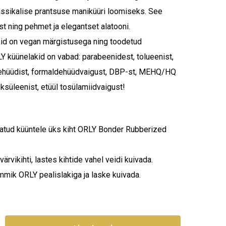
lassikalise prantsuse maniküüri loomiseks. See
st ning pehmet ja elegantset alatooni.
id on vegan märgistusega ning toodetud
Y küünelakid on vabad: parabeenidest, tolueenist,
dehüüdist, formaldehüüdvaigust, DBP-st, MEHQ/HQ
 ksüleenist, etüül tosülamiidvaigust!
atud küüntele üks kiht ORLY Bonder Rubberized
rvikihti, lastes kihtide vahel veidi kuivada.
mmik ORLY pealislakiga ja laske kuivada.