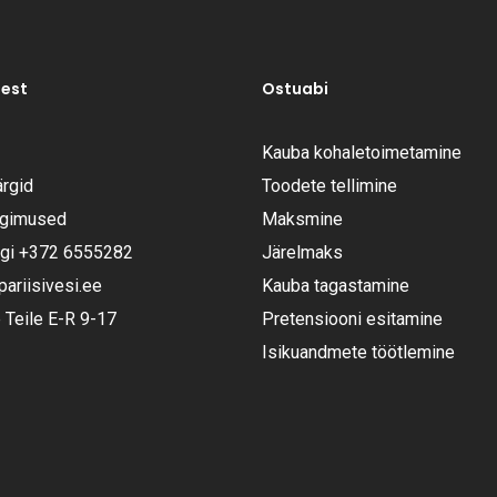
test
Ostuabi
Kauba kohaletoimetamine
rgid
Toodete tellimine
ngimused
Maksmine
ugi
+372 6555282
Järelmaks
riisivesi.ee
Kauba tagastamine
Teile E-R 9-17
Pretensiooni esitamine
Isikuandmete töötlemine