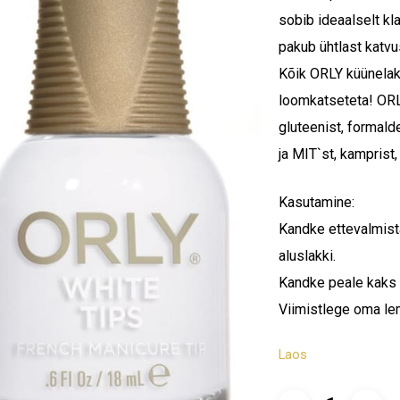
sobib ideaalselt k
pakub ühtlast katvu
Kõik ORLY küünelak
loomkatseteta! ORL
gluteenist, formal
ja MIT`st, kamprist,
Kasutamine:
Kandke ettevalmist
aluslakki.
Kandke peale kaks vä
Viimistlege oma le
Laos