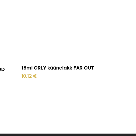
Lisa korvi
18ml ORLY küünelakk FAR OUT
OD
10,12
€