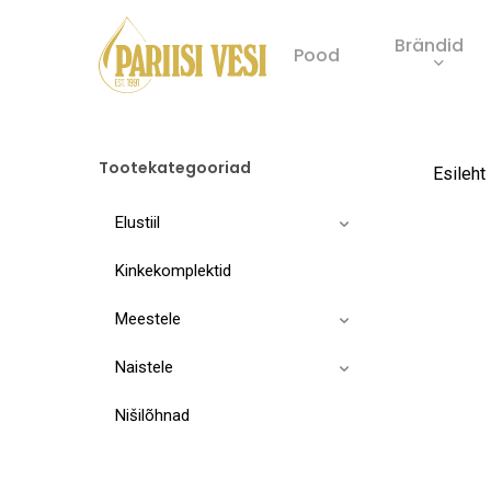
Skip
Brändid
to
Pood
main
Product
content
search
Tootekategooriad
Esileht
Elustiil
Kinkekomplektid
Meestele
Naistele
Nišilõhnad