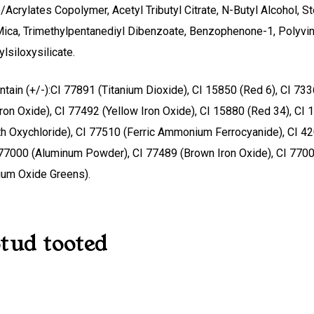
/Acrylates Copolymer, Acetyl Tributyl Citrate, N-Butyl Alcohol, S
 Mica, Trimethylpentanediyl Dibenzoate, Benzophenone-1, Polyvinyl
ylsiloxysilicate.
tain (+/-):CI 77891 (Titanium Dioxide), CI 15850 (Red 6), CI 73
Iron Oxide), CI 77492 (Yellow Iron Oxide), CI 15880 (Red 34), CI
h Oxychloride), CI 77510 (Ferric Ammonium Ferrocyanide), CI 420
O
 77000 (Aluminum Powder), CI 77489 (Brown Iron Oxide), CI 77007
ium Oxide Greens).
tud tooted