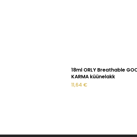
Lisa korvi
18ml ORLY Breathable GO
KARMA küünelakk
11,64
€