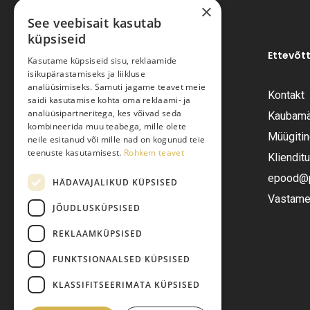
×
See veebisait kasutab
küpsiseid
Ettevõt
Kasutame küpsiseid sisu, reklaamide
isikupärastamiseks ja liikluse
analüüsimiseks. Samuti jagame teavet meie
Kontakt
saidi kasutamise kohta oma reklaami- ja
Pariisi Vesi OÜ
analüüsipartneritega, kes võivad seda
Kaubamä
kombineerida muu teabega, mille olete
Müügiti
neile esitanud või mille nad on kogunud teie
Tüve 54-2, Tallinn 13418
teenuste kasutamisest.
Rohkem teavet
Kliendit
Telefon:
+372 6555282
epood@pa
HÄDAVAJALIKUD KÜPSISED
Vastame 
JÕUDLUSKÜPSISED
E-post:
epood@pariisivesi.ee
REKLAAMKÜPSISED
FUNKTSIONAALSED KÜPSISED
KLASSIFITSEERIMATA KÜPSISED