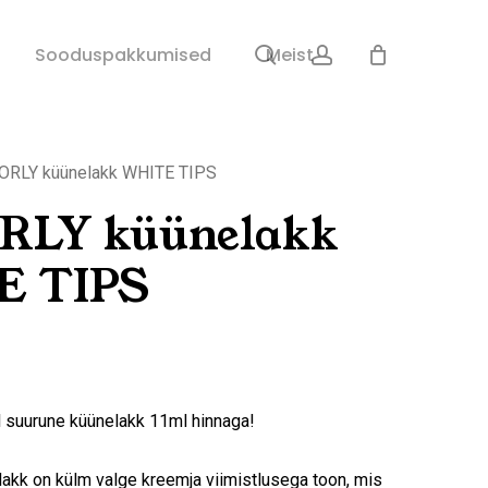
search
account
Sulge
Sooduspakkumised
Meist
ostukorv
ORLY küünelakk WHITE TIPS
ORLY küünelakk
E TIPS
 suurune küünelakk 11ml hinnaga!
lakk on külm valge kreemja viimistlusega toon, mis