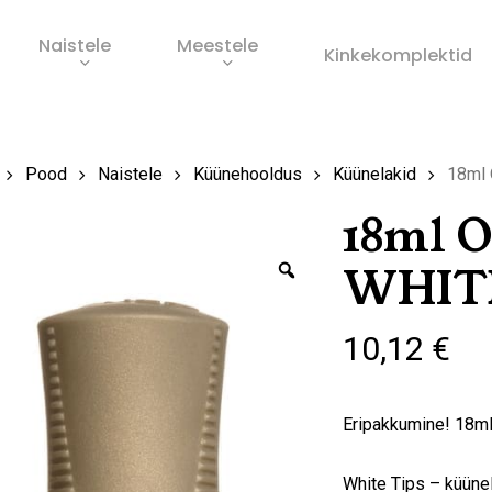
Naistele
Meestele
Ostukorv
Kinkekomplektid
s
Pood
Naistele
Küünehooldus
Küünelakid
18ml 
18ml 
Zoom
WHIT
10,12
€
Eripakkumine! 18ml
White Tips – küüne