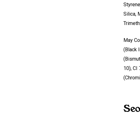
Styrene
Silica,
Trimeth
May Con
(Black 
(Bismut
10), CI
(Chrom
Seo