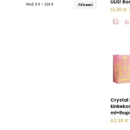
UUS! Ro
Minimaalne
Maksimaalne
Hind:
0 €
—
220 €
Filtreeri
tootel
13,00
€
hind
hind
on
mitu
varianti.
Valikuid
saab
teha
tootelehel
Crystal
kinkeko
ml+ihup
63,38
€