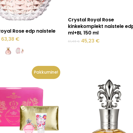
Loe edasi
Crystal Royal Rose
kinkekomplekt naistele ed
Vali
Royal Rose edp naistele
ml+BL 150 ml
Hinnavahemik:
63,38
€
Algne
Praegune
45,23
€
61,48
€
13,01 €
hind
hind
kuni
oli:
on:
63,38 €
61,48 €.
45,23 €.
Pakkumine!
.