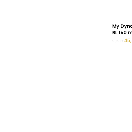
My Dyna
BL 150 m
Alg
45
51,15
€
hin
oli:
51,1