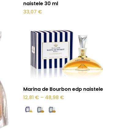
naistele 30 ml
33,07
€
Sellel
Vali
Marina de Bourbon edp naistele
tootel
Hinnavahemik:
12,81
€
–
48,98
€
12,81 €
on
kuni
48,98 €
mitu
varianti.
Valikuid