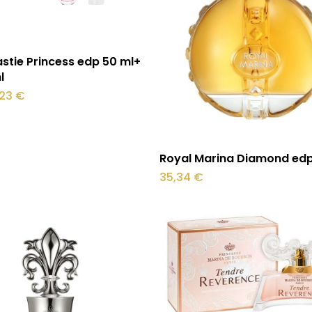
Loe edasi
stie Princess edp 50 ml+
l
ne
Praegune
,23
€
d
hind
on:
5 €.
45,23 €.
Lisa korvi
Royal Marina Diamond edp
35,34
€