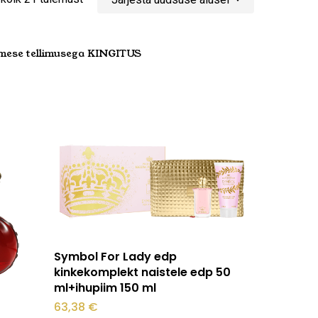
uusimate
mese tellimusega KINGITUS
järgi
Loe edasi
Symbol For Lady edp
kinkekomplekt naistele edp 50
ml+ihupiim 150 ml
63,38
€