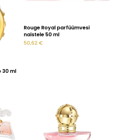
Lisa korvi
Rouge Royal parfüümvesi
naistele 50 ml
50,62
€
 30 ml