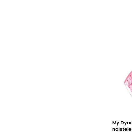
Sellel
My Dyna
tootel
naistele