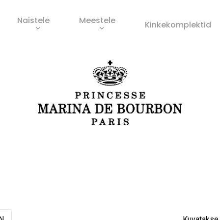
Naistele
Meestele
Ostukorv
Kinkekomplektid
s
N
Kuvatakse 