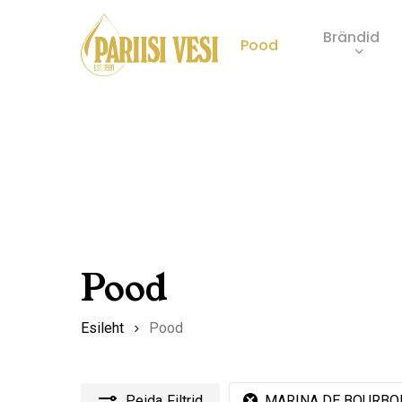
Skip
Brändid
to
Pood
main
Product
content
search
Pood
Esileht
Pood
Peida
Filtrid
MARINA DE BOURBO