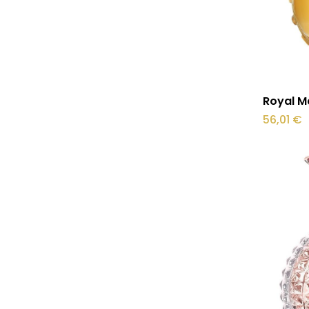
Royal M
56,01
€