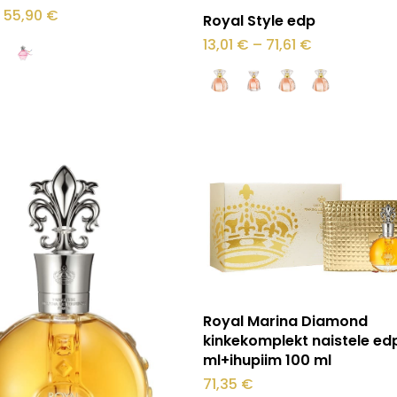
Sellel
Hinnavahemik:
55,90
€
Vali
Royal Style edp
13,01 €
tootel
kuni
Hinnavahem
13,01
€
–
71,61
€
55,90 €
13,01 €
on
kuni
71,61 €
mitu
varianti.
Valikuid
saab
.
teha
tootelehel.
Lisa korvi
Royal Marina Diamond
O
kinkekomplekt naistele ed
ml+ihupiim 100 ml
71,35
€