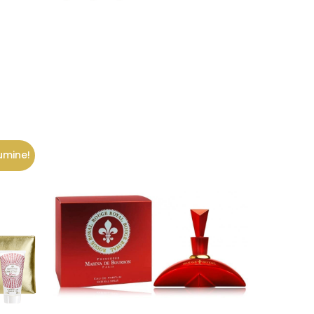
varianti.
Valikuid
saab
teha
tootelehel.
umine!