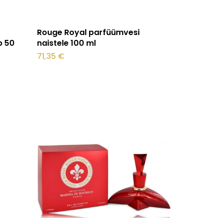
Lisa korvi
Rouge Royal parfüümvesi
p 50
naistele 100 ml
71,35
€