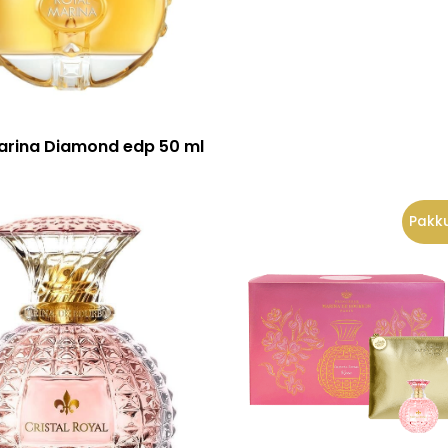
Lisa korvi
arina Diamond edp 50 ml
Pakk