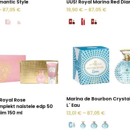
mantic Style
UUS! Royal Marina Red Di
tootel
Hinnavahemik:
Hinnavahe
–
87,05
€
19,90
€
–
87,05
€
13,00 €
19,90 €
on
kuni
kuni
87,05 €
87,05 €
mitu
varianti.
Valikuid
saab
teha
.
tootelehel.
Sellel
Vali
Lisa korvi
Marina de Bourbon Crystal
 Royal Rose
tootel
L´ Eau
mplekt naistele edp 50
on
iim 150 ml
Hinnavahe
13,01
€
–
87,05
€
13,01 €
mitu
kuni
87,05 €
varianti.