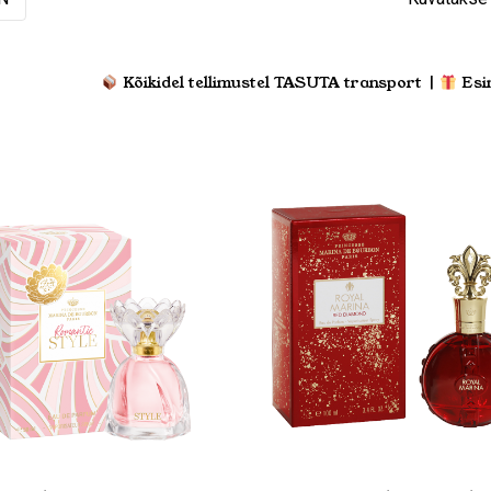
Kõikidel tellimustel TASUTA transport |
Esi
Sellel
Vali
Vali