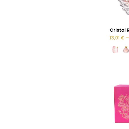
Sellel
Cristal 
tootel
13,01
€
–
on
mitu
varianti.
Valikuid
saab
teha
tootelehel