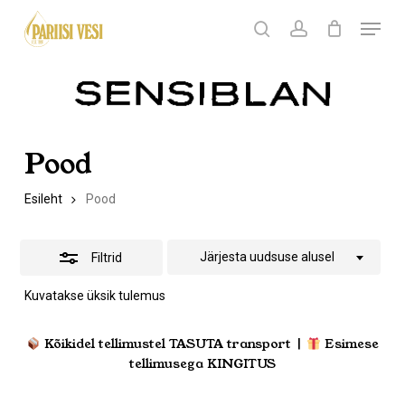
Skip
Menu
Products
to
search
Ostukorv
search
account
Peida
Sulge
ostukorv
Close
main
filtrid
Menu
content
Pood
Esileht
Pood
Järjesta uudsuse alusel
Filtrid
Kuvatakse üksik tulemus
Kõikidel tellimustel TASUTA transport |
Esimese
tellimusega KINGITUS