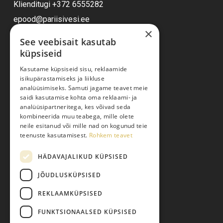
Klienditugi
+372 6555282
epood@pariisivesi.ee
×
Vastame Teile E-R 9-17
See veebisait kasutab
küpsiseid
Ostuabi
Kasutame küpsiseid sisu, reklaamide
isikupärastamiseks ja liikluse
analüüsimiseks. Samuti jagame teavet meie
Kauba kohaletoimetamine
saidi kasutamise kohta oma reklaami- ja
analüüsipartneritega, kes võivad seda
Toodete tellimine
kombineerida muu teabega, mille olete
Maksmine
neile esitanud või mille nad on kogunud teie
teenuste kasutamisest.
Rohkem teavet
Järelmaks
Kauba tagastamine
HÄDAVAJALIKUD KÜPSISED
Pretensiooni esitamine
JÕUDLUSKÜPSISED
Isikuandmete töötlemine
REKLAAMKÜPSISED
FUNKTSIONAALSED KÜPSISED