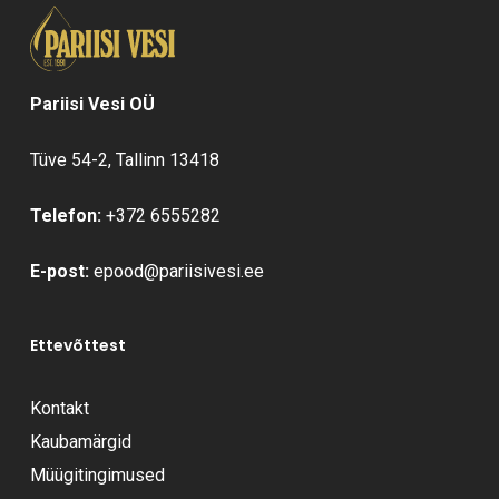
Ostukorvis ei ole tooteid.
Mine poodi
Pariisi Vesi OÜ
Tüve 54-2, Tallinn 13418
Telefon:
+372 6555282
E-post:
epood@pariisivesi.ee
Ettevõttest
Kontakt
Kaubamärgid
Müügitingimused