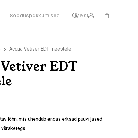
search
account
Sulge
Sooduspakkumised
Meist
ostukorv
e
Acqua Vetiver EDT meestele
 Vetiver EDT
le
stav lõhn, mis ühendab endas erksad puuviljased
a värsketega.