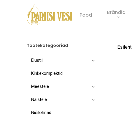
Skip
Brändid
to
Pood
main
Product
content
search
Tootekategooriad
Esileht
Elustiil
Kinkekomplektid
Meestele
Naistele
Nišilõhnad