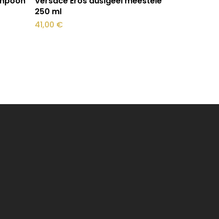
ampoon
Versace Eros dušigeel meestele
250 ml
41,00
€