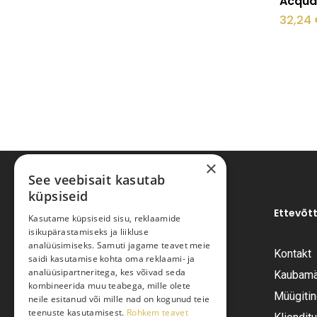
Acqua
32,24
×
See veebisait kasutab
küpsiseid
Ettevõt
Kasutame küpsiseid sisu, reklaamide
isikupärastamiseks ja liikluse
analüüsimiseks. Samuti jagame teavet meie
Kontakt
saidi kasutamise kohta oma reklaami- ja
Pariisi Vesi OÜ
analüüsipartneritega, kes võivad seda
Kaubamä
kombineerida muu teabega, mille olete
Müügiti
neile esitanud või mille nad on kogunud teie
Tüve 54-2, Tallinn 13418
teenuste kasutamisest.
Rohkem teavet