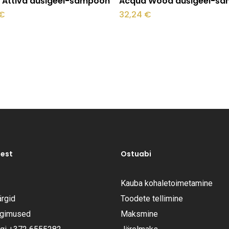
 Attiva dušigeel-šampoon
Acqua Wood dušigeel-š
€
32,24
€
test
Ostuabi
Kauba kohaletoimetamine
rgid
Toodete tellimine
ngimused
Maksmine