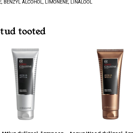
, BENZYL ALCOHOL, LIMONENE, LINALOOL
tud tooted
O
Lisa korvi
Lisa korvi