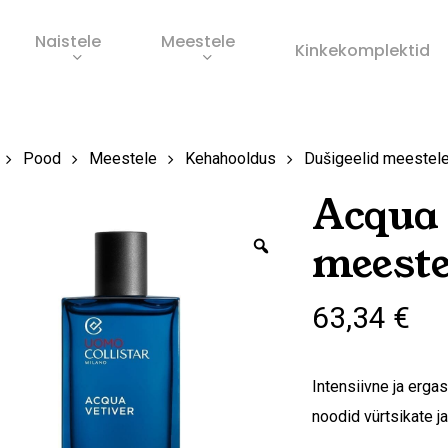
Naistele
Meestele
Ostukorv
Kinkekomplektid
s
Pood
Meestele
Kehahooldus
Dušigeelid meestel
Acqua
Zoom
meeste
63,34
€
Intensiivne ja erga
noodid vürtsikate j