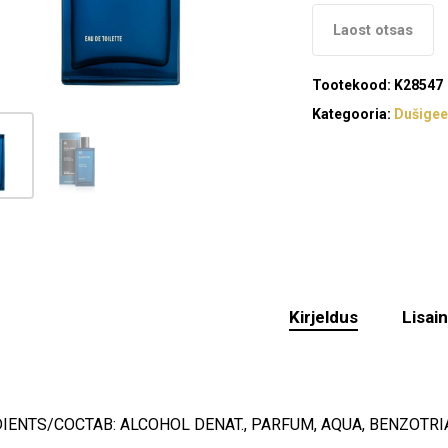
Laost otsas
Tootekood:
K28547
Kategooria:
Dušigee
Kirjeldus
Lisai
IENTS/COCTAB: ALCOHOL DENAT., PARFUM, AQUA, BENZOTR