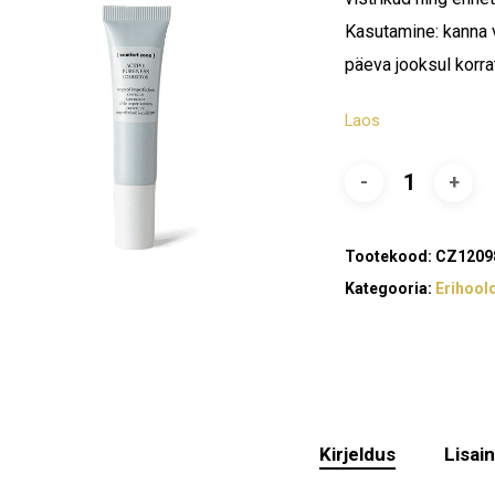
Kasutamine: kanna 
päeva jooksul korra
Laos
Tootekood:
CZ1209
Kategooria:
Erihool
Kirjeldus
Lisai