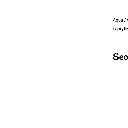
Aqua / 
caprylh
Seo