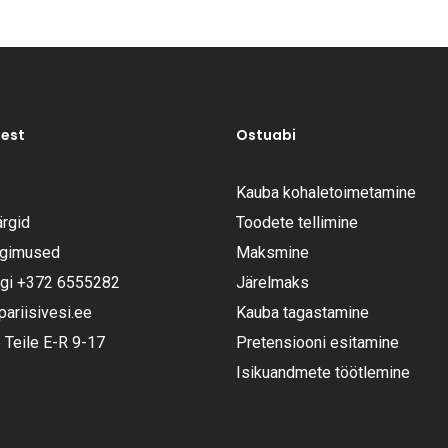
test
Ostuabi
Kauba kohaletoimetamine
rgid
Toodete tellimine
ngimused
Maksmine
ugi
+372 6555282
Järelmaks
riisivesi.ee
Kauba tagastamine
Teile E-R 9-17
Pretensiooni esitamine
Isikuandmete töötlemine