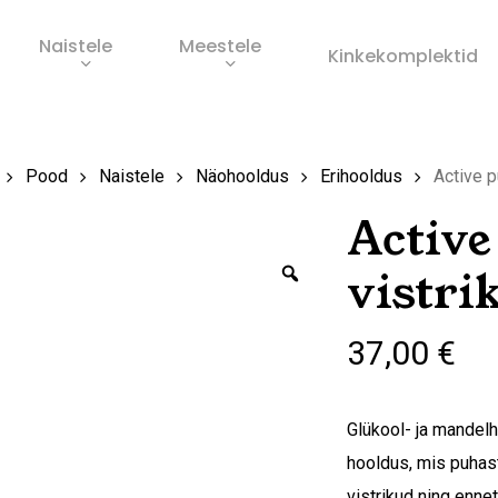
Naistele
Meestele
Ostukorv
Kinkekomplektid
s
Pood
Naistele
Näohooldus
Erihooldus
Active p
Active
Zoom
vistri
37,00
€
Glükool- ja mandelh
hooldus, mis puhast
vistrikud ning ennet