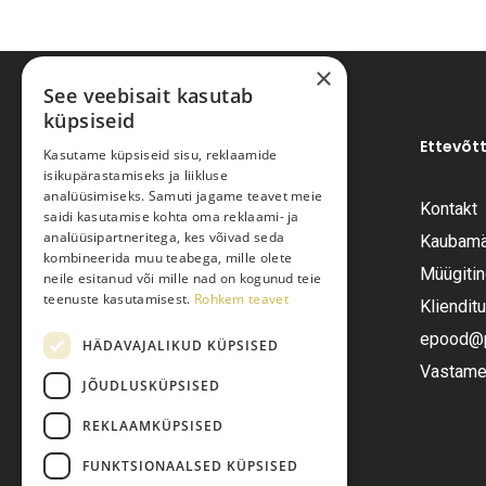
×
See veebisait kasutab
küpsiseid
Ettevõt
Kasutame küpsiseid sisu, reklaamide
isikupärastamiseks ja liikluse
analüüsimiseks. Samuti jagame teavet meie
Kontakt
saidi kasutamise kohta oma reklaami- ja
Pariisi Vesi OÜ
analüüsipartneritega, kes võivad seda
Kaubamä
kombineerida muu teabega, mille olete
Müügiti
neile esitanud või mille nad on kogunud teie
Tüve 54-2, Tallinn 13418
teenuste kasutamisest.
Rohkem teavet
Kliendit
Telefon:
+372 6555282
epood@pa
HÄDAVAJALIKUD KÜPSISED
Vastame 
JÕUDLUSKÜPSISED
E-post:
epood@pariisivesi.ee
REKLAAMKÜPSISED
FUNKTSIONAALSED KÜPSISED