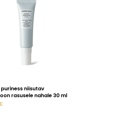
Lisa korvi
 puriness niisutav
oon rasusele nahale 30 ml
€