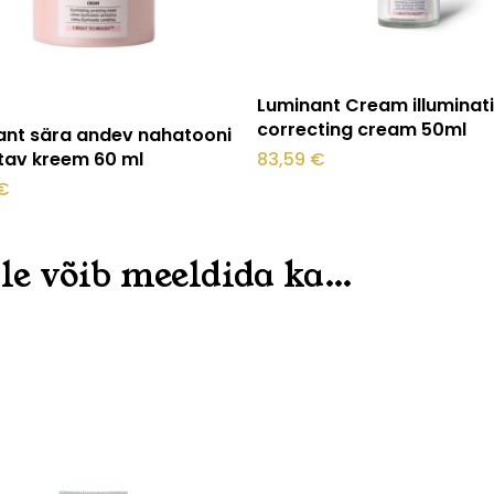
O
Lisa korvi
Luminant Cream illuminat
Loe edasi
correcting cream 50ml
ant sära andev nahatooni
83,59
€
tav kreem 60 ml
€
le võib meeldida ka…