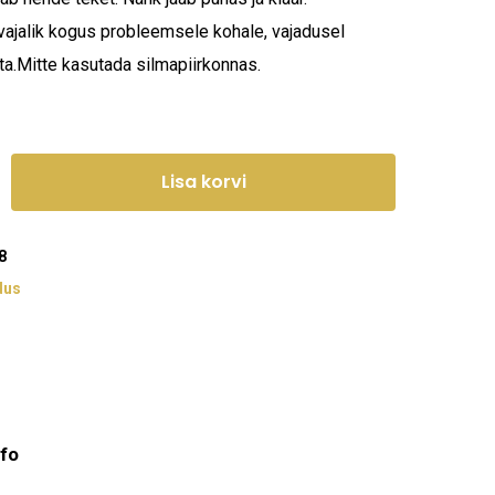
vajalik kogus probleemsele kohale, vajadusel
ta.Mitte kasutada silmapiirkonnas.
Lisa korvi
8
dus
nfo