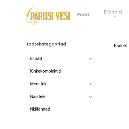
Skip
Brändid
to
Pood
main
Product
content
search
Tootekategooriad
Esileht
Elustiil
Kinkekomplektid
Meestele
Naistele
Nišilõhnad