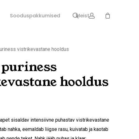
search
account
Sulge
Sooduspakkumised
Meist
ostukorv
uriness vistrikevastane hooldus
 puriness
kevastane hooldus
apet sisaldav intensiivne puhastav vistrikevastane
ab nahka, eemaldab liigse rasu, kuivatab ja kaotab
ab nende teket. Nahk jääb puhas ja klaar.