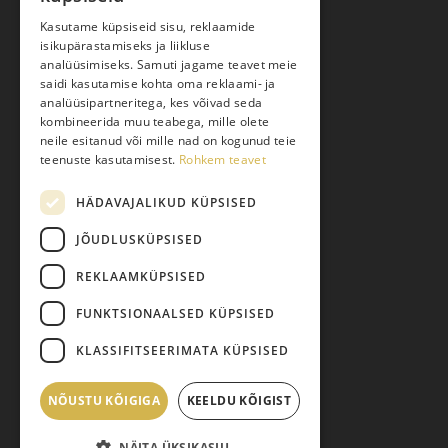
Kasutame küpsiseid sisu, reklaamide
isikupärastamiseks ja liikluse
Kauba kohaletoimetamine
analüüsimiseks. Samuti jagame teavet meie
saidi kasutamise kohta oma reklaami- ja
Toodete tellimine
analüüsipartneritega, kes võivad seda
Maksmine
kombineerida muu teabega, mille olete
neile esitanud või mille nad on kogunud teie
Järelmaks
teenuste kasutamisest.
Rohkem teavet
Kauba tagastamine
HÄDAVAJALIKUD KÜPSISED
Pretensiooni esitamine
Isikuandmete töötlemine
JÕUDLUSKÜPSISED
REKLAAMKÜPSISED
FUNKTSIONAALSED KÜPSISED
KLASSIFITSEERIMATA KÜPSISED
NÕUSTU KÕIGIGA
Vahesumma:
KEELDU KÕIGIST
0,00
€
© 2026 Pariisi Vesi.
NÄITA ÜKSIKASJU