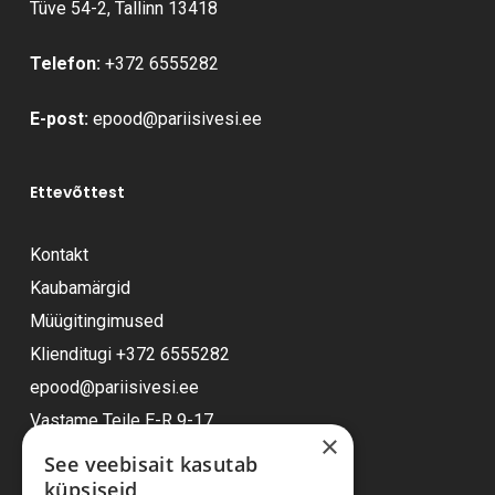
Tüve 54-2, Tallinn 13418
Telefon:
+372 6555282
E-post:
epood@pariisivesi.ee
Ettevõttest
Kontakt
Kaubamärgid
Müügitingimused
Klienditugi
+372 6555282
epood@pariisivesi.ee
Vastame Teile E-R 9-17
×
See veebisait kasutab
küpsiseid
Ostuabi