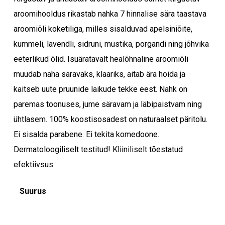
aroomihooldus rikastab nahka 7 hinnalise sära taastava
aroomiõli koketiliga, milles sisalduvad apelsiniõite,
kummeli, lavendli, sidruni, mustika, porgandi ning jõhvika
eeterlikud õlid. Isuäratavalt healõhnaline aroomiõli
muudab naha säravaks, klaariks, aitab ära hoida ja
kaitseb uute pruunide laikude tekke eest. Nahk on
paremas toonuses, jume säravam ja läbipaistvam ning
ühtlasem. 100% koostisosadest on naturaalset päritolu.
Ei sisalda parabene. Ei tekita komedoone.
Dermatoloogiliselt testitud! Kliiniliselt tõestatud
efektiivsus.
Suurus