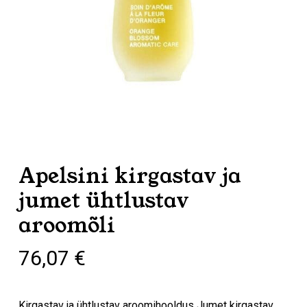
Apelsini kirgastav ja
jumet ühtlustav
aroomõli
76,07
€
Kirgastav ja ühtlustav aroomihooldus Jumet kirgastav