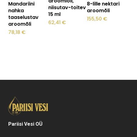
aroomiõli,
Mandariini
8-lille nektari
niisutav-toitev
tootel
tootel
nahka
aroomõli
15 ml
taaselustav
on
on
155,50
€
62,41
€
aroomõli
mitu
mitu
78,18
€
varianti.
varianti.
Valikuid
Valikuid
saab
saab
teha
teha
tootelehel.
tootelehel.
Pariisi Vesi OÜ