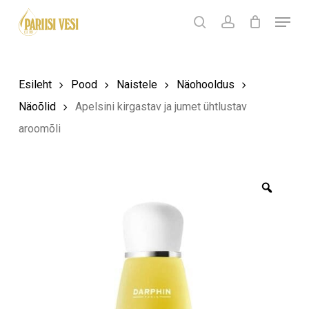
Skip
Menu
Products
to
search
Ostukorv
search
account
Sulge
ostukorv
Close
main
Menu
content
Esileht
Pood
Naistele
Näohooldus
Näoõlid
Apelsini kirgastav ja jumet ühtlustav
aroomõli
Zoom