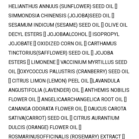
HELIANTHUS ANNUUS (SUNFLOWER) SEED OIL []
SIMMONDSIA CHINENSIS (JOJOBA)SEED OIL []
SESAMUM INDICUM (SESAME) SEED OIL [] OLIVE OIL
DECYL ESTERS [] JOJOBAALCOHOL [] ISOPROPYL
JOJOBATE [] OXIDIZED CORN OIL [] CARTHAMUS
TINCTORIUS(SAFFLOWER) SEED OIL [] JOJOBA
Ostukorvis ei ole tooteid.
ESTERS [] LIMONENE [] VACCINIUM MYRTILLUS SEED
OIL []OXYCOCCUS PALUSTRIS (CRANBERRY) SEED OIL
Mine poodi
[] CITRUS LIMON (LEMON) PEEL OIL []LAVANDULA
ANGUSTIFOLIA (LAVENDER) OIL [] ANTHEMIS NOBILIS
FLOWER OIL [] ANGELICAARCHANGELICA ROOT OIL []
CANANGA ODORATA FLOWER OIL [] DAUCUS CAROTA
SATIVA(CARROT) SEED OIL [] CITRUS AURANTIUM
DULCIS (ORANGE) FLOWER OIL []
ROSMARINUSOFFICINALIS (ROSEMARY) EXTRACT []