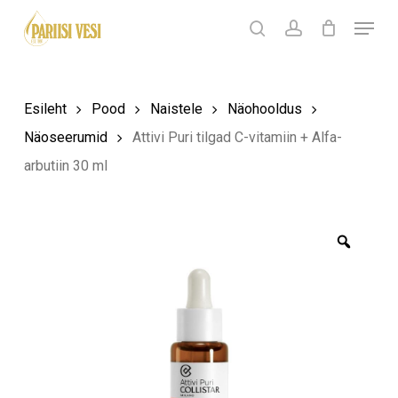
Skip
Menu
Products
to
search
Ostukorv
search
account
Sulge
ostukorv
Close
main
Menu
content
Esileht
Pood
Naistele
Näohooldus
Näoseerumid
Attivi Puri tilgad C-vitamiin + Alfa-
arbutiin 30 ml
Zoom