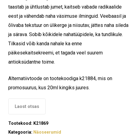
taastab ja ühtlustab jumet, kaitseb vabade radikaalide
eest ja vähendab naha väsimuse ilminguid. Veebaasil ja
õlivaba tekstuur on ülikerge ja niisutav, jättes naha sileda
ja särava. Sobib kõikidele nahatüüpidele, ka tundlikule.
Tilkasid võib kanda nahale ka enne
päikesekaitsekreemi, et tagada veel suurem
antioksüdantne toime.
Alternatiivtoode on tootekoodiga k21884, mis on
promosuurus, kus 20ml kingiks juures.
Laost otsas
Tootekood:
K21869
Kategooria:
Näoseerumid