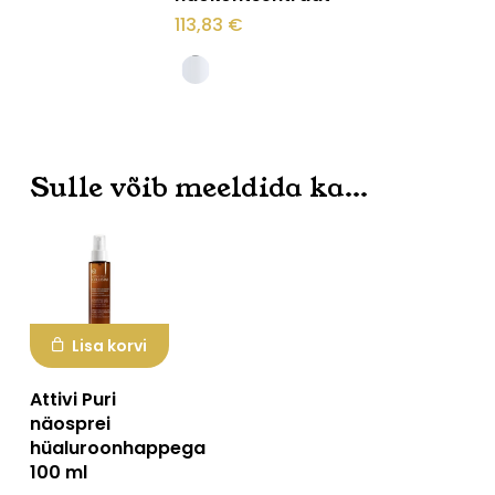
on
113,83
€
mitu
varianti.
Valikuid
saab
Sulle võib meeldida ka…
teha
tootelehel.
Lisa korvi
Attivi Puri
näosprei
hüaluroonhappega
100 ml