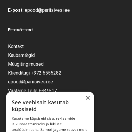
E-post:
epood@pariisivesi.ee
Ettevõttest
Kontakt
Kaubamärgid
Müügitingimused
Klienditugi
+372 6555282
epood@pariisivesi.ee
Vastame Teile E-R 9-17
×
See veebisait kasutab
küpsiseid
Ostuabi
Kasutame küpsiseid sisu, reklaamide
isikupärastamiseks ja liikluse
Kauba kohaletoimetamine
analüüsimiseks. Samuti jagame teavet meie