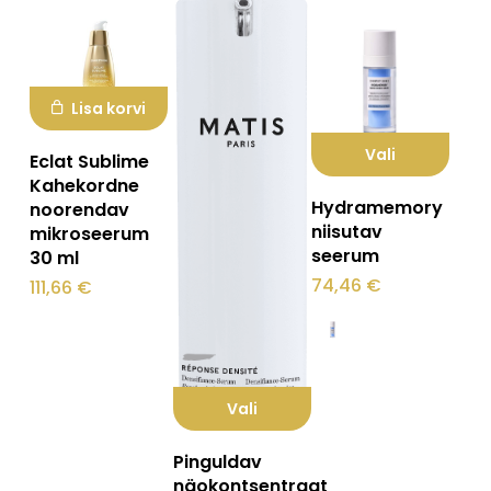
Lisa korvi
Vali
Eclat Sublime
Kahekordne
Sellel
Hydramemory
noorendav
tootel
niisutav
mikroseerum
seerum
30 ml
on
74,46
€
111,66
€
mitu
varianti.
Valikuid
saab
Vali
teha
Sellel
tootelehel.
Pinguldav
tootel
näokontsentraat