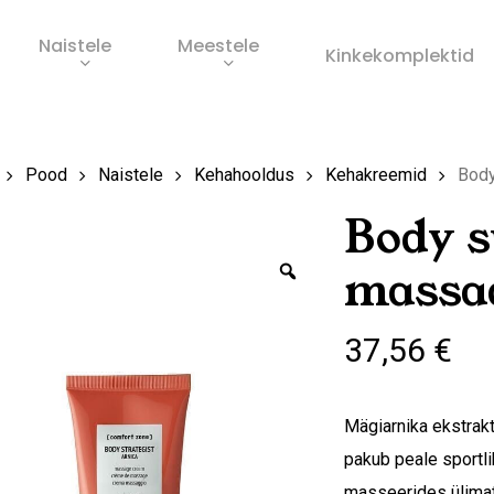
Naistele
Meestele
Ostukorv
Kinkekomplektid
s
Pood
Naistele
Kehahooldus
Kehakreemid
Body
Body s
Zoom
massa
37,56
€
Mägiarnika ekstrakt
pakub peale sportli
masseerides ülimat