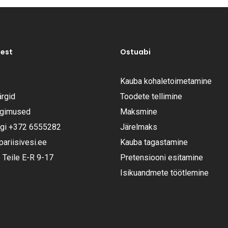
test
Ostuabi
Kauba kohaletoimetamine
rgid
Toodete tellimine
ngimused
Maksmine
ugi
+372 6555282
Järelmaks
riisivesi.ee
Kauba tagastamine
Teile E-R 9-17
Pretensiooni esitamine
Isikuandmete töötlemine