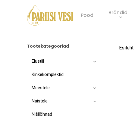
Skip
Brändid
to
Pood
main
Product
content
search
Tootekategooriad
Esileht
Elustiil
Kinkekomplektid
Meestele
Naistele
Nišilõhnad