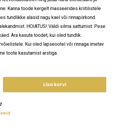
e: Kanna toode kergelt masseerides kriitilistele
es tundlikke alasid nagu kael või rinnapiirkond.
alekandmist. HOIATUS! Väldi silma sattumist. Pese
käed. Ära kasuta toodet, kui oled tundlik
rvõielistele. Kui oled lapseootel või rinnaga imetav
ne toote kasutamist arstiga.
Lisa korvi
7
eemid