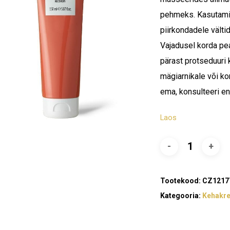
pehmeks. Kasutamin
piirkondadele vältid
Vajadusel korda pe
pärast protseduuri 
mägiarnikale või ko
ema, konsulteeri en
Laos
Tootekood:
CZ1217
Kategooria:
Kehakr