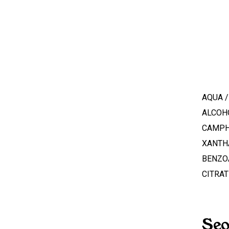
AQUA /
ALCOHO
CAMPH
XANTHA
BENZOA
CITRAT
Seo