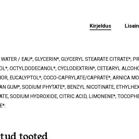
Kirjeldus
Lisai
 WATER / EAU*, GLYCERIN*, GLYCERYL STEARATE CITRATE*, 
L*, OCTYLDODECANOL*, CYCLODEXTRIN*, CETEARYL ALCOHO
OR, EUCALYPTOL*, COCO-CAPRYLATE/CAPRATE*, ARNICA MO
N GUM*, SODIUM PHYTATE*, BENZYL NICOTINATE, ETHYLHE
TE, SODIUM HYDROXIDE, CITRIC ACID, LIMONENE*, TOCOP
E*.
tud tooted