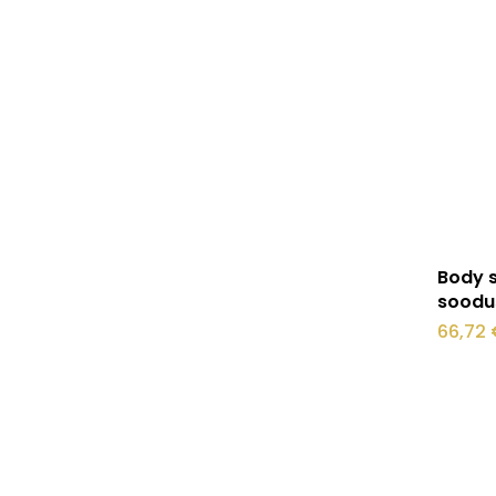
Body s
soodus
66,72