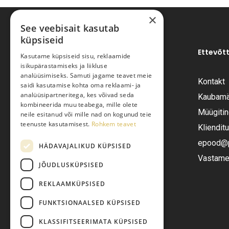
×
See veebisait kasutab
küpsiseid
Ettevõt
Kasutame küpsiseid sisu, reklaamide
isikupärastamiseks ja liikluse
analüüsimiseks. Samuti jagame teavet meie
Kontakt
saidi kasutamise kohta oma reklaami- ja
Pariisi Vesi OÜ
analüüsipartneritega, kes võivad seda
Kaubamä
kombineerida muu teabega, mille olete
Müügiti
neile esitanud või mille nad on kogunud teie
Tüve 54-2, Tallinn 13418
teenuste kasutamisest.
Rohkem teavet
Kliendit
Telefon:
+372 6555282
epood@pa
HÄDAVAJALIKUD KÜPSISED
Vastame 
JÕUDLUSKÜPSISED
E-post:
epood@pariisivesi.ee
REKLAAMKÜPSISED
FUNKTSIONAALSED KÜPSISED
KLASSIFITSEERIMATA KÜPSISED