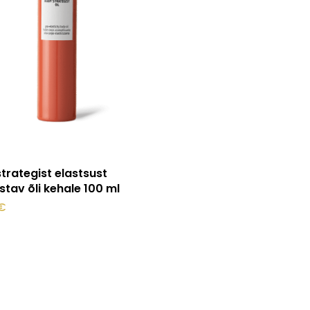
Lisa korvi
trategist elastsust
tav õli kehale 100 ml
€