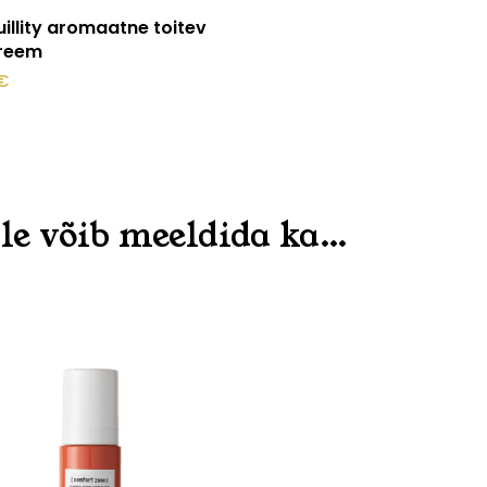
Vali
illity aromaatne toitev
reem
€
d
le võib meeldida ka…
hel.