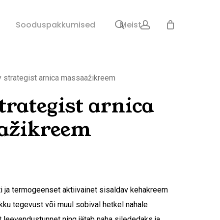
search
account
Sulge
Sooduspakkumised
Meist
ostukorv
 strategist arnica massaažikreem
trategist arnica
ažikreem
i ja termogeenset aktiivainet sisaldav kehakreem
kku tegevust või muul sobival hetkel nahale
 leevendustunnet ning jätab naha silededaks ja