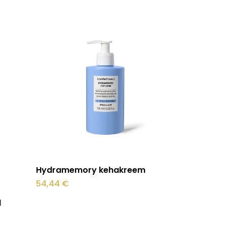
stukorvis ei ole tooteid.
Mine poodi
Lisa korvi
Hydramemory kehakreem
54,44
€
l