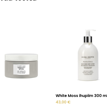
O
Loe edasi
White Moss ihupiim 300 m
43,00
€