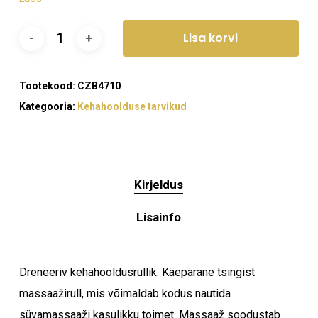
Lisa korvi
Tootekood:
CZB4710
Kategooria:
Kehahoolduse tarvikud
Kirjeldus
Lisainfo
Dreneeriv kehahooldusrullik. Käepärane tsingist
massaažirull, mis võimaldab kodus nautida
Ostukorvis ei ole tooteid.
süvamassaaži kasulikku toimet. Massaaž soodustab