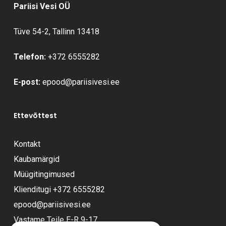
Pariisi Vesi OÜ
Tüve 54-2, Tallinn 13418
Telefon:
+372 6555282
E-post:
epood@pariisivesi.ee
Ettevõttest
Kontakt
Kaubamärgid
Müügitingimused
Klienditugi
+372 6555282
epood@pariisivesi.ee
Vastame Teile E-R 9-17