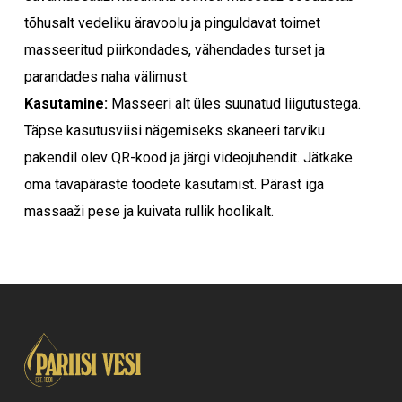
tõhusalt vedeliku äravoolu ja pinguldavat toimet
Mine poodi
masseeritud piirkondades, vähendades turset ja
parandades naha välimust.
Kasutamine:
Masseeri alt üles suunatud liigutustega.
Täpse kasutusviisi nägemiseks skaneeri tarviku
pakendil olev QR-kood ja järgi videojuhendit. Jätkake
oma tavapäraste toodete kasutamist. Pärast iga
massaaži pese ja kuivata rullik hoolikalt.