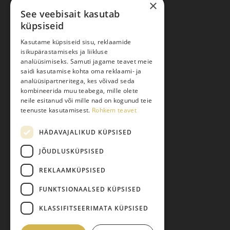
×
See veebisait kasutab
küpsiseid
Ostuabi
Kasutame küpsiseid sisu, reklaamide
isikupärastamiseks ja liikluse
Kauba kohaletoimetamine
analüüsimiseks. Samuti jagame teavet meie
saidi kasutamise kohta oma reklaami- ja
Toodete tellimine
analüüsipartneritega, kes võivad seda
Maksmine
kombineerida muu teabega, mille olete
neile esitanud või mille nad on kogunud teie
Järelmaks
teenuste kasutamisest.
Rohkem teavet
Kauba tagastamine
HÄDAVAJALIKUD KÜPSISED
Pretensiooni esitamine
Isikuandmete töötlemine
JÕUDLUSKÜPSISED
REKLAAMKÜPSISED
FUNKTSIONAALSED KÜPSISED
KLASSIFITSEERIMATA KÜPSISED