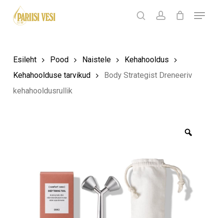
Skip
Menu
Products
to
search
Ostukorv
search
account
Sulge
ostukorv
Close
main
Menu
content
Esileht
Pood
Naistele
Kehahooldus
Kehahoolduse tarvikud
Body Strategist Dreneeriv
kehahooldusrullik
Zoom