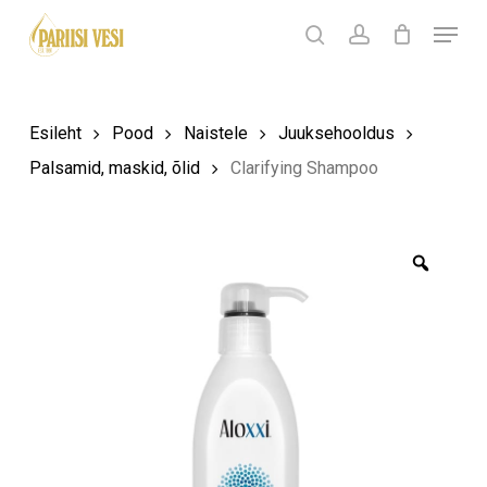
Skip
Menu
Products
to
search
Ostukorv
search
account
Sulge
ostukorv
Close
main
Menu
content
Esileht
Pood
Naistele
Juuksehooldus
Palsamid, maskid, õlid
Clarifying Shampoo
Zoom