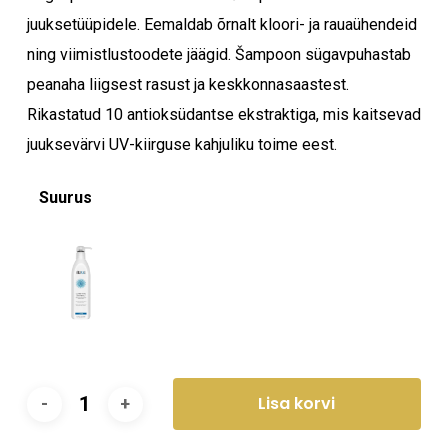
juuksetüüpidele. Eemaldab õrnalt kloori- ja rauaühendeid
ning viimistlustoodete jäägid. Šampoon sügavpuhastab
peanaha liigsest rasust ja keskkonnasaastest.
Rikastatud 10 antioksüdantse ekstraktiga, mis kaitsevad
juuksevärvi UV-kiirguse kahjuliku toime eest.
Suurus
Lisa korvi