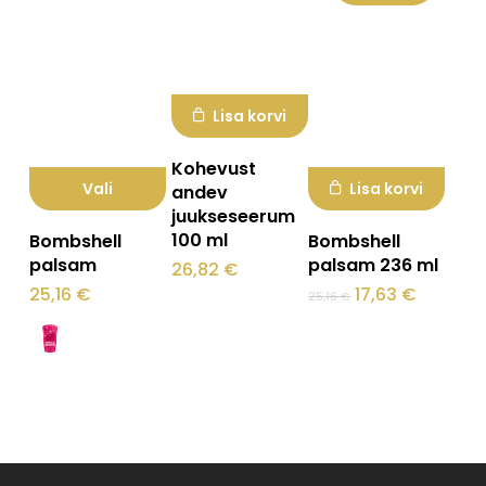
Lisa korvi
Kohevust
Vali
Lisa korvi
andev
juukseseerum
Sellel
100 ml
Bombshell
Bombshell
tootel
palsam
palsam 236 ml
26,82
€
on
Algne
Praegu
25,16
€
17,63
€
25,16
€
hind
hind
mitu
oli:
on:
25,16 €.
17,63 €.
varianti.
Valikuid
saab
teha
tootelehel.