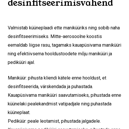
desinfitseerimisvahend
Valmistab küüneplaadi ette maniküüriks ning sobib naha
desinfitseerimiseks. Mitte-aerosoolne koostis
eemaldab liigse rasu, tagamaks kauapüsivama maniküüri
ning efektiivsema hooldustoodete mõju maniküüri ja
pediküüri ajal.
Maniküür: pihusta kliendi kätele enne hooldust, et
desinfitseerida, värskendada ja puhastada.
Kauapüsivama maniküüri saavutamiseks, pihustada enne
küünelaki pealekandmist vatipadjale ning puhastada
küüneplaat.
Pediküür: peale leotamist, pihustada jalgadele.