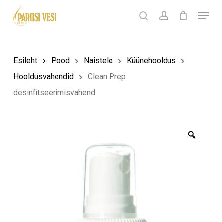
Skip
Menu
Products
to
search
Ostukorv
search
account
Sulge
ostukorv
Close
main
Menu
content
Esileht
Pood
Naistele
Küünehooldus
Hooldusvahendid
Clean Prep
desinfitseerimisvahend
Zoom