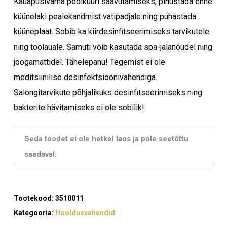
Kauapüsivama pediküüri saavutamiseks, pihustada enne
küünelaki pealekandmist vatipadjale ning puhastada
küüneplaat. Sobib ka kiirdesinfitseerimiseks tarvikutele
ning töölauale. Samuti võib kasutada spa-jalanõudel ning
joogamattidel. Tähelepanu! Tegemist ei ole
meditsiinilise desinfektsioonivahendiga.
Salongitarvikute põhjalikuks desinfitseerimiseks ning
bakterite hävitamiseks ei ole sobilik!
Seda toodet ei ole hetkel laos ja pole seetõttu
Ostukorvis ei ole tooteid.
saadaval.
Mine poodi
Tootekood:
3510011
Kategooria:
Hooldusvahendid