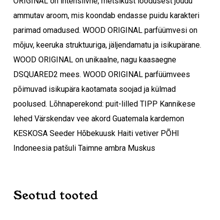
ORIGINAL on intensiivne, metsikust loodusest jõudu
ammutav aroom, mis koondab endasse puidu karakteri
parimad omadused. WOOD ORIGINAL parfüümvesi on
mõjuv, keeruka struktuuriga, jäljendamatu ja isikupärane.
WOOD ORIGINAL on unikaalne, nagu kaasaegne
DSQUARED2 mees. WOOD ORIGINAL parfüümvees
põimuvad isikupära kaotamata soojad ja külmad
poolused. Lõhnaperekond: puit-lilled TIPP Kannikese
Ostukorvis ei ole tooteid.
lehed Värskendav vee akord Guatemala kardemon
KESKOSA Seeder Hõbekuusk Haiti vetiver PÕHI
Mine poodi
Indoneesia patšuli Taimne ambra Muskus
Seotud tooted