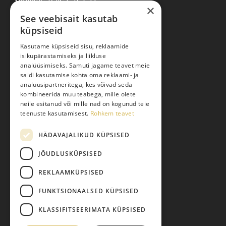
×
See veebisait kasutab
küpsiseid
Ostuabi
Kasutame küpsiseid sisu, reklaamide
isikupärastamiseks ja liikluse
Kauba kohaletoimetamine
analüüsimiseks. Samuti jagame teavet meie
saidi kasutamise kohta oma reklaami- ja
Toodete tellimine
analüüsipartneritega, kes võivad seda
Maksmine
kombineerida muu teabega, mille olete
neile esitanud või mille nad on kogunud teie
Järelmaks
teenuste kasutamisest.
Rohkem teavet
Kauba tagastamine
HÄDAVAJALIKUD KÜPSISED
Pretensiooni esitamine
Isikuandmete töötlemine
JÕUDLUSKÜPSISED
REKLAAMKÜPSISED
FUNKTSIONAALSED KÜPSISED
KLASSIFITSEERIMATA KÜPSISED