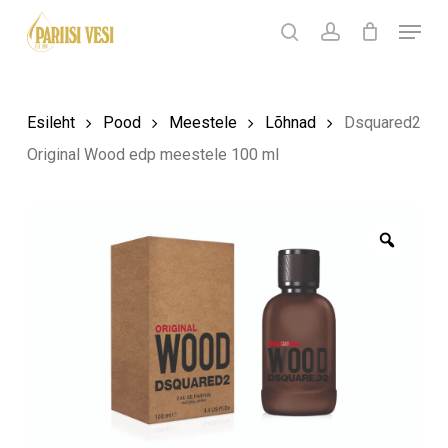
Skip
Menu
Products
to
search
Ostukorv
search
account
Sulge
ostukorv
Close
main
Menu
content
Esileht
Pood
Meestele
Lõhnad
Dsquared2
Original Wood edp meestele 100 ml
Zoom