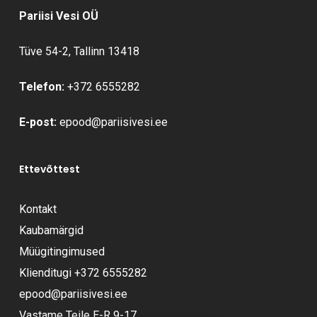
Pariisi Vesi OÜ
Tüve 54-2, Tallinn 13418
Telefon:
+372 6555282
E-post:
epood@pariisivesi.ee
Ettevõttest
Kontakt
Kaubamärgid
Müügitingimused
Klienditugi
+372 6555282
epood@pariisivesi.ee
Vastame Teile E-R 9-17