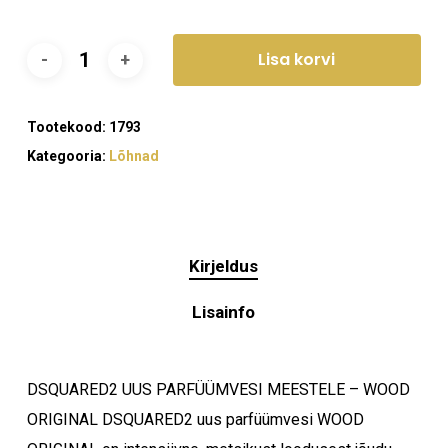
Lisa korvi
Tootekood:
1793
Kategooria:
Lõhnad
Kirjeldus
Lisainfo
DSQUARED2 UUS PARFÜÜMVESI MEESTELE – WOOD
ORIGINAL DSQUARED2 uus parfüümvesi WOOD