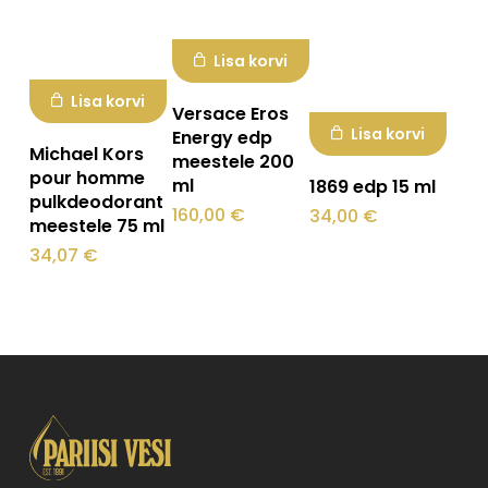
Lisa korvi
Lisa korvi
Versace Eros
Lisa korvi
Energy edp
Michael Kors
meestele 200
pour homme
ml
1869 edp 15 ml
pulkdeodorant
160,00
€
34,00
€
meestele 75 ml
34,07
€