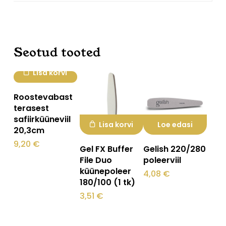
Seotud tooted
Lisa korvi
Roostevabast
terasest
safiirküüneviil
Lisa korvi
Loe edasi
20,3cm
9,20
€
Gel FX Buffer
Gelish 220/280
File Duo
poleerviil
küünepoleer
4,08
€
180/100 (1 tk)
3,51
€