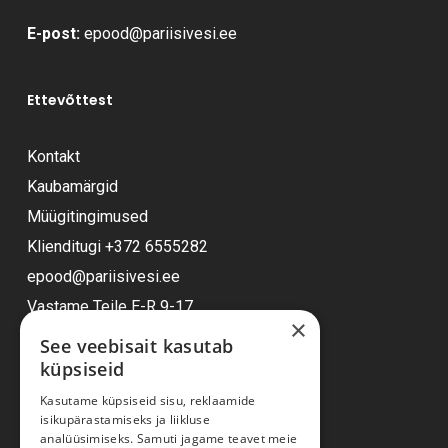
E-post:
epood@pariisivesi.ee
Ettevõttest
Kontakt
Kaubamärgid
Müügitingimused
Klienditugi
+372 6555282
epood@pariisivesi.ee
Vastame Teile E-R 9-17
×
See veebisait kasutab
küpsiseid
Ostuabi
Kasutame küpsiseid sisu, reklaamide
isikupärastamiseks ja liikluse
Kauba kohaletoimetamine
analüüsimiseks. Samuti jagame teavet meie