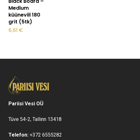
Black Board –
Medium
küüneviil 180
grit (5tk)
6,61
€
Pariisi Vesi OÜ
Tüve 54-2, Tallinn 13418
Telefon:
+372 6555282