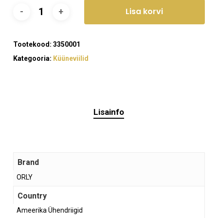
Lisa korvi
Tootekood:
3350001
Kategooria:
Küüneviilid
Lisainfo
Brand
ORLY
Ostukorvis ei ole tooteid.
Country
Mine poodi
Ameerika Ühendriigid