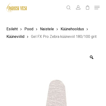
Skip
Menu
Products
to
search
Ostukorv
search
account
Sulge
ostukorv
Close
main
Menu
content
Esileht
Pood
Naistele
Küünehooldus
Küüneviilid
Gel FX Pro Zebra küüneviil 180/100 grit
Zoom