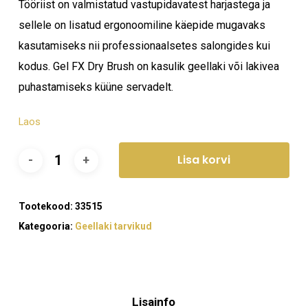
Tööriist on valmistatud vastupidavatest harjastega ja
sellele on lisatud ergonoomiline käepide mugavaks
kasutamiseks nii professionaalsetes salongides kui
kodus. Gel FX Dry Brush on kasulik geellaki või lakivea
puhastamiseks küüne servadelt.
Laos
Lisa korvi
Tootekood:
33515
Kategooria:
Geellaki tarvikud
Lisainfo