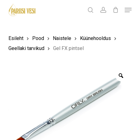
Skip
Menu
Products
to
search
Ostukorv
search
account
Sulge
ostukorv
Close
main
Menu
content
Esileht
Pood
Naistele
Küünehooldus
Geellaki tarvikud
Gel FX pintsel
Zoom