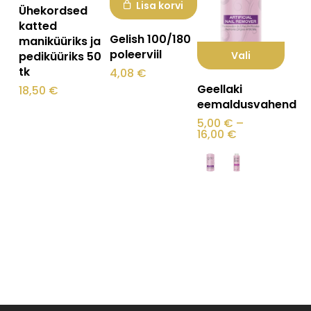
Lisa korvi
Ühekordsed
katted
Gelish 100/180
maniküüriks ja
poleerviil
Vali
pediküüriks 50
tk
4,08
€
Sellel
Geellaki
18,50
€
tootel
eemaldusvahend
on
5,00
€
–
Hinnavahemi
16,00
€
mitu
5,00 €
kuni
varianti.
16,00 €
Valikuid
saab
teha
tootelehel.