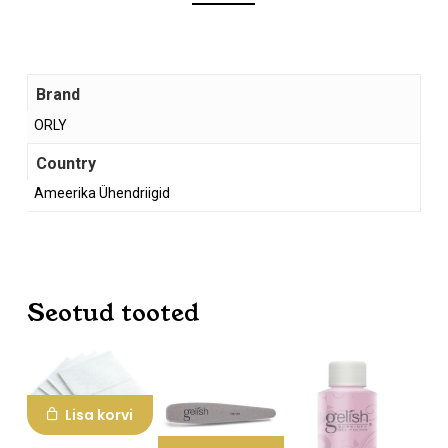
Brand
ORLY
Country
Ameerika Ühendriigid
Ostukorvis ei ole tooteid.
Seotud tooted
Mine poodi
Lisa korvi