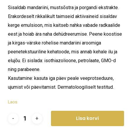
Sisaldab mandariini, mustsõstra ja porgandi ekstrakte.
Erakordeselt rikkalikult taimseid aktiivaineid sisaldav
kerge emulsioon, mis kaitseb nahka vabade radkaalide
eest ja hoiab ära naha dehüdreerumise. Peene koostise
ja kirgas-värske rohelise mandariini aroomiga
peenetekstuuriline kehatoode, mis annab kehale ilu ja
elujõu. Ei sislada: isothiazolioone, petrolaate, GMO-d
ning parabeene.
Kasutamine: kasuta iga päev peale veeprotseduure,
ujumist või päevitamist. Dermatoloogiliselt testitud.
Laos
Lisa korvi