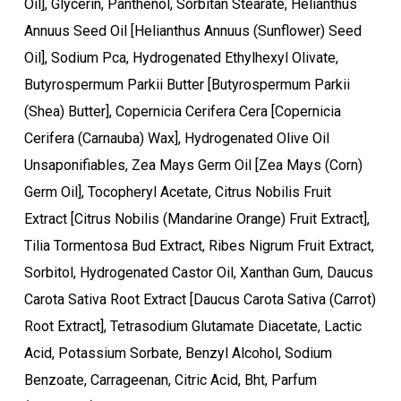
Oil], Glycerin, Panthenol, Sorbitan Stearate, Helianthus
Annuus Seed Oil [Helianthus Annuus (Sunflower) Seed
Oil], Sodium Pca, Hydrogenated Ethylhexyl Olivate,
Butyrospermum Parkii Butter [Butyrospermum Parkii
Ostukorvis ei ole tooteid.
(Shea) Butter], Copernicia Cerifera Cera [Copernicia
Cerifera (Carnauba) Wax], Hydrogenated Olive Oil
Mine poodi
Unsaponifiables, Zea Mays Germ Oil [Zea Mays (Corn)
Germ Oil], Tocopheryl Acetate, Citrus Nobilis Fruit
Extract [Citrus Nobilis (Mandarine Orange) Fruit Extract],
Tilia Tormentosa Bud Extract, Ribes Nigrum Fruit Extract,
Sorbitol, Hydrogenated Castor Oil, Xanthan Gum, Daucus
Carota Sativa Root Extract [Daucus Carota Sativa (Carrot)
Root Extract], Tetrasodium Glutamate Diacetate, Lactic
Acid, Potassium Sorbate, Benzyl Alcohol, Sodium
Benzoate, Carrageenan, Citric Acid, Bht, Parfum