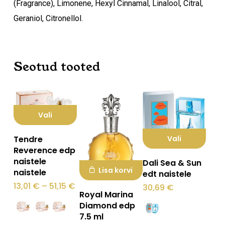
(Fragrance), Limonene, Hexyl Cinnamal, Linalool, Citral,
Geraniol, Citronellol.
Seotud tooted
Vali
Sellel
Vali
Tendre
tootel
Reverence edp
Sellel
naistele
Dali Sea & Sun
on
Lisa korvi
tootel
naistele
edt naistele
mitu
Hinnavahemik:
13,01
€
–
51,15
€
on
30,69
€
varianti.
13,01 €
Royal Marina
mitu
kuni
Diamond edp
Valikuid
51,15 €
varianti.
7.5 ml
saab