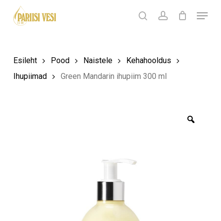
Skip
Menu
Products
to
search
Ostukorv
search
account
Sulge
ostukorv
Close
main
Menu
content
Esileht
Pood
Naistele
Kehahooldus
Ihupiimad
Green Mandarin ihupiim 300 ml
Zoom