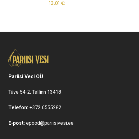
13,01
€
Valikuid
teha
saab
tootelehel.
teha
tootelehel.
Pariisi Vesi OÜ
Tüve 54-2, Tallinn 13418
Telefon:
+372 6555282
E-post:
epood@pariisivesi.ee