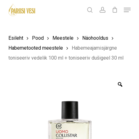
Skip
Menu
Products
to
search
Ostukorv
search
account
Sulge
ostukorv
Close
main
Menu
content
Esileht
Pood
Meestele
Näohooldus
Habemetooted meestele
Habemeajamisjärgne
toniseeriv vedelik 100 ml + toniseeriv dušigeel 30 ml
Zoom