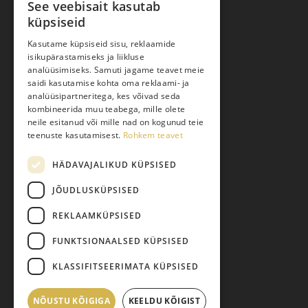
See veebisait kasutab
küpsiseid
Ostuabi
Kasutame küpsiseid sisu, reklaamide
isikupärastamiseks ja liikluse
Kauba kohaletoimetamine
analüüsimiseks. Samuti jagame teavet meie
saidi kasutamise kohta oma reklaami- ja
Toodete tellimine
analüüsipartneritega, kes võivad seda
Maksmine
kombineerida muu teabega, mille olete
neile esitanud või mille nad on kogunud teie
Järelmaks
teenuste kasutamisest.
Rohkem teavet
Kauba tagastamine
HÄDAVAJALIKUD KÜPSISED
Pretensiooni esitamine
Isikuandmete töötlemine
JÕUDLUSKÜPSISED
REKLAAMKÜPSISED
FUNKTSIONAALSED KÜPSISED
KLASSIFITSEERIMATA KÜPSISED
NÕUSTU KÕIGIGA
Vahesumma:
KEELDU KÕIGIST
0,00
€
© 2026 Pariisi Vesi.