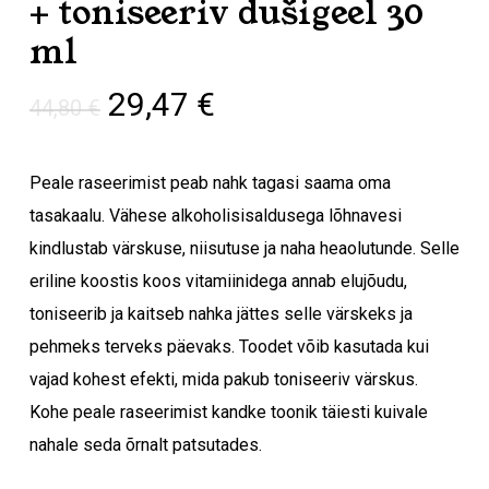
+ toniseeriv dušigeel 30
ml
Algne
Praegune
29,47
€
44,80
€
hind
hind
oli:
on:
Peale raseerimist peab nahk tagasi saama oma
44,80 €.
29,47 €.
tasakaalu. Vähese alkoholisisaldusega lõhnavesi
kindlustab värskuse, niisutuse ja naha heaolutunde. Selle
eriline koostis koos vitamiinidega annab elujõudu,
toniseerib ja kaitseb nahka jättes selle värskeks ja
pehmeks terveks päevaks. Toodet võib kasutada kui
vajad kohest efekti, mida pakub toniseeriv värskus.
Kohe peale raseerimist kandke toonik täiesti kuivale
nahale seda õrnalt patsutades.