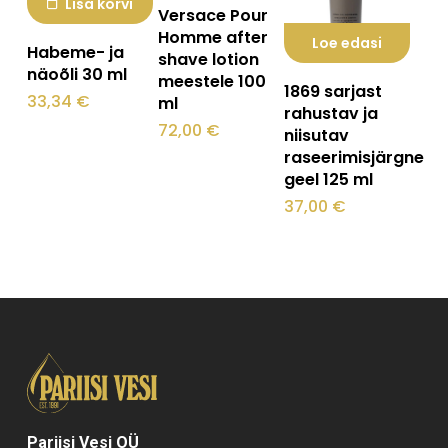
Lisa korvi
Versace Pour
Homme after
Loe edasi
Habeme- ja
shave lotion
näoõli 30 ml
meestele 100
1869 sarjast
33,34
€
ml
rahustav ja
72,00
€
niisutav
raseerimisjärgne
geel 125 ml
37,00
€
Pariisi Vesi OÜ