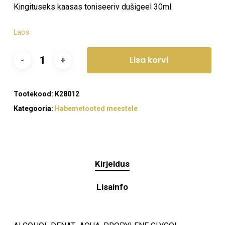
Kingituseks kaasas toniseeriv dušigeel 30ml.
Laos
Lisa korvi
Tootekood:
K28012
Kategooria:
Habemetooted meestele
Kirjeldus
Lisainfo
Ostukorvis ei ole tooteid.