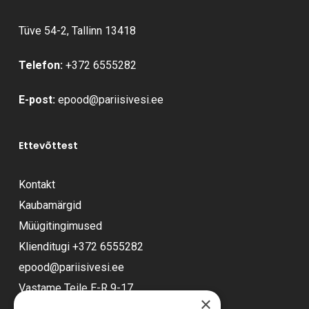
Tüve 54-2, Tallinn 13418
Telefon:
+372 6555282
E-post:
epood@pariisivesi.ee
Ettevõttest
Kontakt
Kaubamärgid
Müügitingimused
Klienditugi
+372 6555282
epood@pariisivesi.ee
Vastame Teile E-R 9-17
×