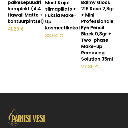
päikesepuudri
Balmy Gloss
Must Kajal
komplekt (4.4
216 Rose 2,8gr
silmapliiats +
Hawaii Matte +
+ Mini
Fuksia Make-
kontuurpintsel)
Professionale
Up
Eye Pencil
kosmeetikakott
41,23
€
Black 0,8gr +
33,64
€
Two-phase
Make-up
Removing
Solution 35ml
27,80
€