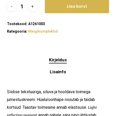
Lisa korvi
Tootekood:
A1261003
Kategooria:
Meigikomplektid
Kirjeldus
Lisainfo
Siidise tekstuuriga, siluva ja hooldava toimega
jumestuskreem. Hüaluroonhape niisutab ja täidab
kortsud. Taastav toimeaine annab elastsuse.
Light
Ostukorvis ei ole tooteid.
annab nahale sära ning ühtlustab
reflecting pigment