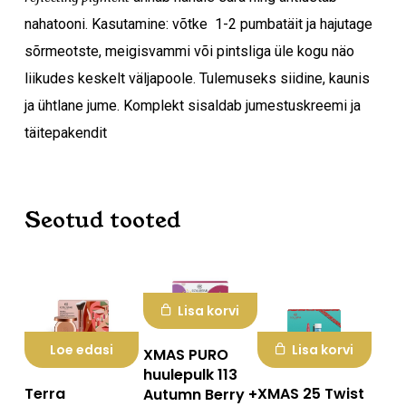
nahatooni. Kasutamine: võtke 1-2 pumbatäit ja hajutage
Mine poodi
sõrmeotste, meigisvammi või pintsliga üle kogu näo
liikudes keskelt väljapoole. Tulemuseks siidine, kaunis
ja ühtlane jume. Komplekt sisaldab jumestuskreemi ja
täitepakendit
Seotud tooted
Lisa korvi
Loe edasi
Lisa korvi
XMAS PURO
huulepulk 113
Terra
XMAS 25 Twist
Autumn Berry +