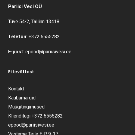
Pariisi Vesi OÜ
Tüve 54-2, Tallinn 13418
Telefon:
+372 6555282
E-post:
epood@pariisivesi.ee
Ettevõttest
Kontakt
Kaubamärgid
Müügitingimused
Klienditugi
+372 6555282
epood@pariisivesi.ee
Vastame Teile E-R 9-17