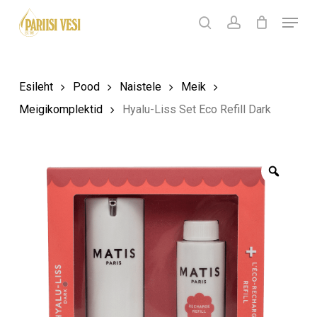
Skip
Menu
Products
to
search
Ostukorv
search
account
Sulge
ostukorv
Close
main
Menu
content
Esileht
Pood
Naistele
Meik
Meigikomplektid
Hyalu-Liss Set Eco Refill Dark
Zoom