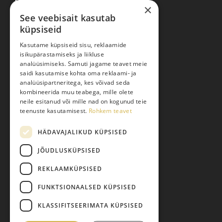
×
See veebisait kasutab
küpsiseid
Ostuabi
Kasutame küpsiseid sisu, reklaamide
isikupärastamiseks ja liikluse
Kauba kohaletoimetamine
analüüsimiseks. Samuti jagame teavet meie
saidi kasutamise kohta oma reklaami- ja
Toodete tellimine
analüüsipartneritega, kes võivad seda
Maksmine
kombineerida muu teabega, mille olete
neile esitanud või mille nad on kogunud teie
Järelmaks
teenuste kasutamisest.
Rohkem teavet
Kauba tagastamine
HÄDAVAJALIKUD KÜPSISED
Pretensiooni esitamine
Isikuandmete töötlemine
JÕUDLUSKÜPSISED
REKLAAMKÜPSISED
FUNKTSIONAALSED KÜPSISED
KLASSIFITSEERIMATA KÜPSISED