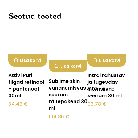
Seotud tooted
Lisa korvi
Lisa korvi
Lisa korvi
Attivi Puri
Intral rahustav
Sublime skin
tilgad retinool
ja tugevdav
vananemisvastane
+ pantenool
intensiivne
seerum
30ml
seerum 30 ml
täitepakend 30
54,46
€
93,78
€
ml
104,85
€