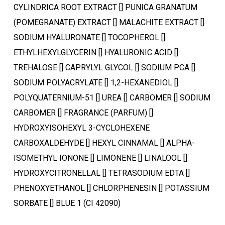
CYLINDRICA ROOT EXTRACT [] PUNICA GRANATUM
(POMEGRANATE) EXTRACT [] MALACHITE EXTRACT []
Ostukorvis ei ole tooteid.
SODIUM HYALURONATE [] TOCOPHEROL []
ETHYLHEXYLGLYCERIN [] HYALURONIC ACID []
Mine poodi
TREHALOSE [] CAPRYLYL GLYCOL [] SODIUM PCA []
SODIUM POLYACRYLATE [] 1,2-HEXANEDIOL []
POLYQUATERNIUM-51 [] UREA [] CARBOMER [] SODIUM
CARBOMER [] FRAGRANCE (PARFUM) []
HYDROXYISOHEXYL 3-CYCLOHEXENE
CARBOXALDEHYDE [] HEXYL CINNAMAL [] ALPHA-
ISOMETHYL IONONE [] LIMONENE [] LINALOOL []
HYDROXYCITRONELLAL [] TETRASODIUM EDTA []
PHENOXYETHANOL [] CHLORPHENESIN [] POTASSIUM
SORBATE [] BLUE 1 (CI 42090)