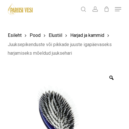
Skip
Menu
Products
to
search
Ostukorv
search
account
Sulge
ostukorv
Close
main
Menu
content
Esileht
Pood
Elustiil
Harjad ja kammid
Juuksepikenduste või pikkade juuste igapäevaseks
harjamiseks mõeldud juuksehari
Zoom