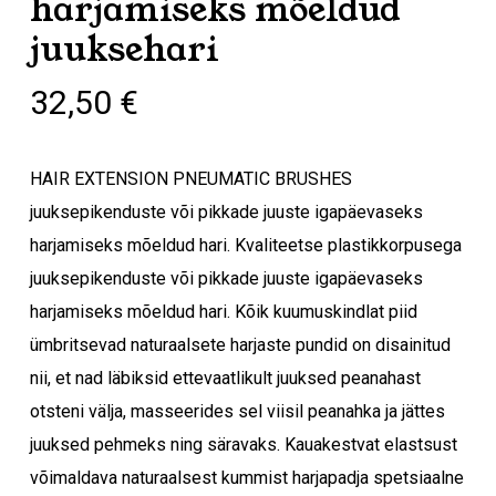
harjamiseks mõeldud
juuksehari
32,50
€
HAIR EXTENSION PNEUMATIC BRUSHES
juuksepikenduste või pikkade juuste igapäevaseks
harjamiseks mõeldud hari. Kvaliteetse plastikkorpusega
juuksepikenduste või pikkade juuste igapäevaseks
harjamiseks mõeldud hari. Kõik kuumuskindlat piid
ümbritsevad naturaalsete harjaste pundid on disainitud
nii, et nad läbiksid ettevaatlikult juuksed peanahast
otsteni välja, masseerides sel viisil peanahka ja jättes
juuksed pehmeks ning säravaks. Kauakestvat elastsust
võimaldava naturaalsest kummist harjapadja spetsiaalne