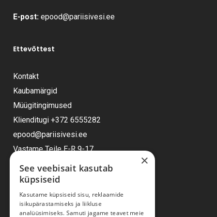
E-post:
epood@pariisivesi.ee
Ettevõttest
Kontakt
Kaubamärgid
Müügitingimused
Klienditugi
+372 6555282
epood@pariisivesi.ee
Vastame Teile E-R 9-17
×
See veebisait kasutab
küpsiseid
Ostuabi
Kasutame küpsiseid sisu, reklaamide
isikupärastamiseks ja liikluse
Kauba kohaletoimetamine
analüüsimiseks. Samuti jagame teavet meie