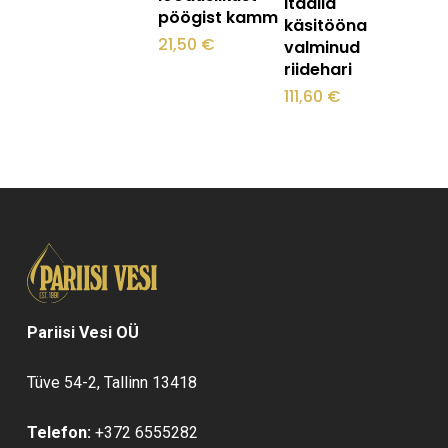
Itaalia
pöögist kamm
käsitööna
21,50
€
valminud
riidehari
111,60
€
Pariisi Vesi OÜ
Tüve 54-2, Tallinn 13418
Telefon:
+372 6555282