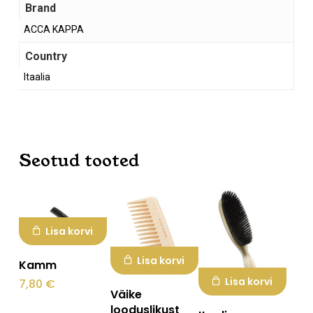
Brand
ACCA KAPPA
Country
Itaalia
Seotud tooted
Lisa korvi
Lisa korvi
Kamm
Lisa korvi
7,80
€
Väike
looduslikust