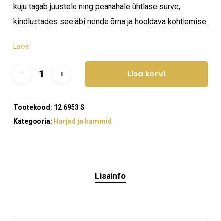
kuju tagab juustele ning peanahale ühtlase surve,
kindlustades seeläbi nende õrna ja hooldava kohtlemise.
Laos
Lisa korvi
Tootekood:
12 6953 S
Kategooria:
Harjad ja kammid
Lisainfo
Ostukorvis ei ole tooteid.
Mine poodi