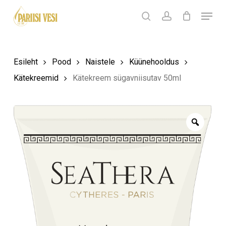
Skip
Menu
Products
to
search
Ostukorv
search
account
Sulge
ostukorv
Close
main
Menu
content
Esileht
Pood
Naistele
Küünehooldus
Kätekreemid
Kätekreem sügavniisutav 50ml
Zoom