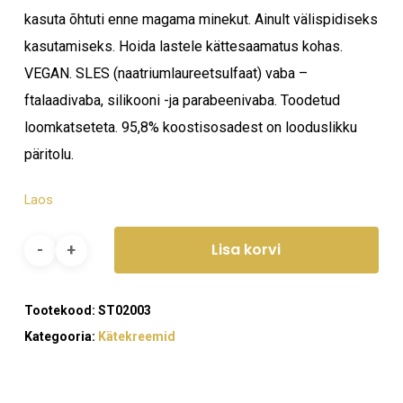
kasuta õhtuti enne magama minekut. Ainult välispidiseks
kasutamiseks. Hoida lastele kättesaamatus kohas.
VEGAN. SLES (naatriumlaureetsulfaat) vaba –
ftalaadivaba, silikooni -ja parabeenivaba. Toodetud
loomkatseteta. 95,8% koostisosadest on looduslikku
päritolu.
Laos
Lisa korvi
Tootekood:
ST02003
Kategooria:
Kätekreemid