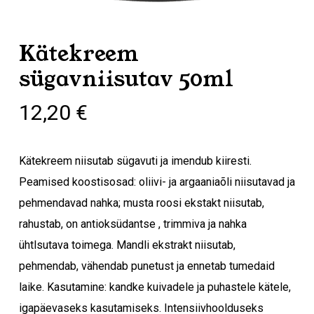
Kätekreem
sügavniisutav 50ml
12,20
€
Kätekreem niisutab sügavuti ja imendub kiiresti.
Peamised koostisosad: oliivi- ja argaaniaõli niisutavad ja
pehmendavad nahka; musta roosi ekstakt niisutab,
rahustab, on antioksüdantse , trimmiva ja nahka
ühtlsutava toimega. Mandli ekstrakt niisutab,
pehmendab, vähendab punetust ja ennetab tumedaid
laike. Kasutamine: kandke kuivadele ja puhastele kätele,
igapäevaseks kasutamiseks. Intensiivhoolduseks