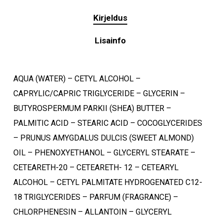
Kirjeldus
Lisainfo
AQUA (WATER) – CETYL ALCOHOL –
CAPRYLIC/CAPRIC TRIGLYCERIDE – GLYCERIN –
BUTYROSPERMUM PARKII (SHEA) BUTTER –
PALMITIC ACID – STEARIC ACID – COCOGLYCERIDES
– PRUNUS AMYGDALUS DULCIS (SWEET ALMOND)
OIL – PHENOXYETHANOL – GLYCERYL STEARATE –
CETEARETH-20 – CETEARETH- 12 – CETEARYL
Ostukorvis ei ole tooteid.
ALCOHOL – CETYL PALMITATE HYDROGENATED C12-
18 TRIGLYCERIDES – PARFUM (FRAGRANCE) –
Mine poodi
CHLORPHENESIN – ALLANTOIN – GLYCERYL