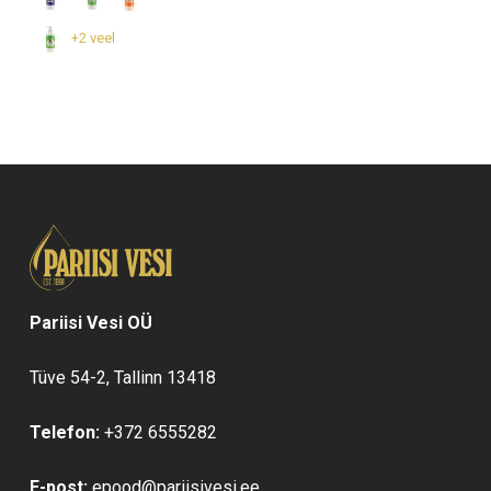
44,95 €
Valikuid
saab
+2 veel
teha
tootelehel.
Pariisi Vesi OÜ
Tüve 54-2, Tallinn 13418
Telefon:
+372 6555282
E-post:
epood@pariisivesi.ee