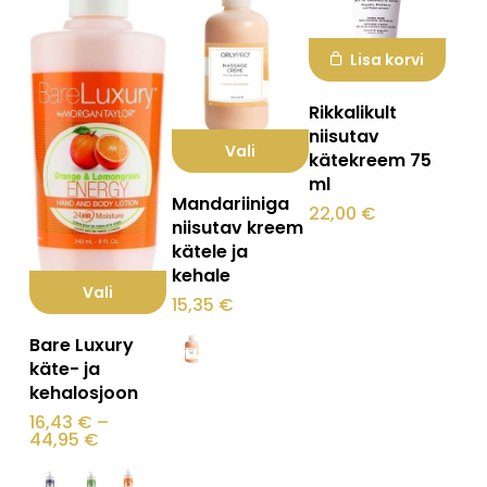
Lisa korvi
Rikkalikult
niisutav
Vali
kätekreem 75
ml
Sellel
Mandariiniga
22,00
€
tootel
niisutav kreem
kätele ja
on
kehale
mitu
Vali
15,35
€
varianti.
Sellel
Bare Luxury
Valikuid
tootel
käte- ja
saab
kehalosjoon
on
teha
16,43
€
–
mitu
Hinnavahemik:
44,95
€
tootelehel.
16,43 €
varianti.
kuni