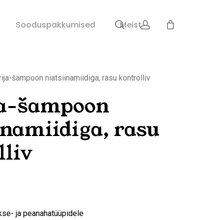
search
account
Sulge
Sooduspakkumised
Meist
ostukorv
ija-šampoon niatsiinamiidiga, rasu kontrolliv
ja-šampoon
inamiidiga, rasu
lliv
kse- ja peanahatüüpidele