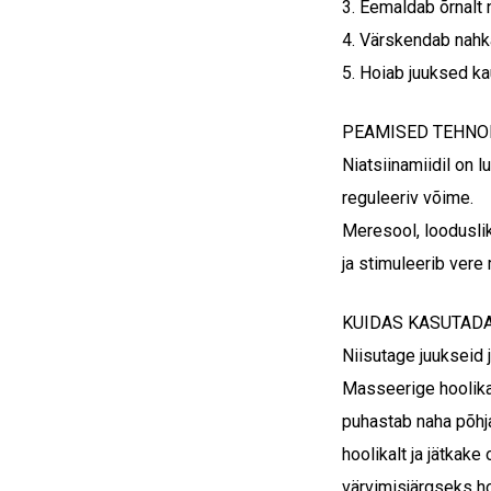
3. Eemaldab õrnalt n
4. Värskendab nahk
5. Hoiab juuksed k
PEAMISED TEHNO
Niatsiinamiidil on 
reguleeriv võime.
Meresool, loodusli
ja stimuleerib vere 
KUIDAS KASUTAD
Niisutage juukseid 
Masseerige hoolikal
puhastab naha põhja
hoolikalt ja jätkak
värvimisjärgseks h