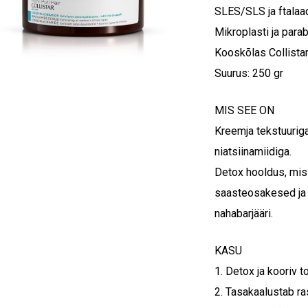
SLES/SLS ja ftalaa
Mikroplasti ja par
Kooskõlas Collista
Suurus: 250 gr
MIS SEE ON
Kreemja tekstuuriga
niatsiinamiidiga.
Detox hooldus, mis
saasteosakesed ja 
nahabarjääri.
KASU
1. Detox ja kooriv 
2. Tasakaalustab r