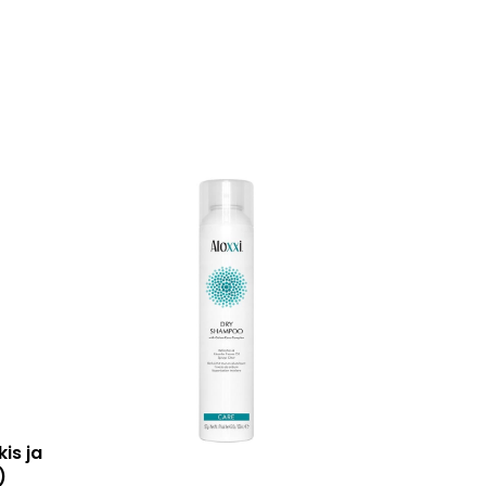
is ja
)