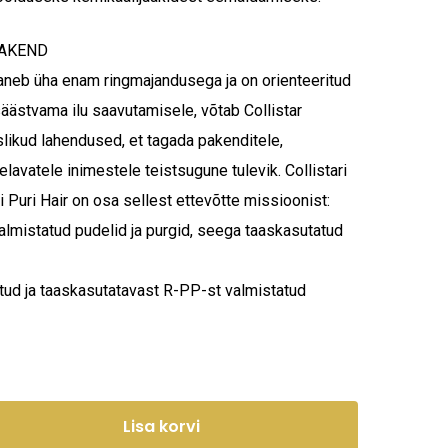
PAKEND
aneb üha enam ringmajandusega ja on orienteeritud
säästvama ilu saavutamisele, võtab Collistar
likud lahendused, et tagada pakenditele,
 elavatele inimestele teistsugune tulevik. Collistari
i Puri Hair on osa sellest ettevõtte missioonist:
almistatud pudelid ja purgid, seega taaskasutatud
tud ja taaskasutatavast R-PP-st valmistatud
stukorvis ei ole tooteid.
Mine poodi
Lisa korvi