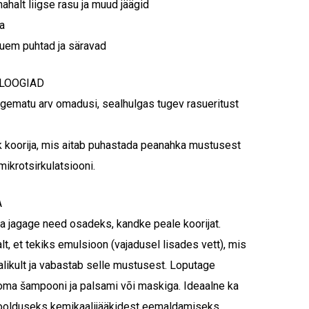
ahalt liigse rasu ja muud jäägid
a
auem puhtad ja säravad
LOOGIAD
lugematu arv omadusi, sealhulgas tugev rasueritust
k koorija, mis aitab puhastada peanahka mustusest
mikrotsirkulatsiooni.
A
ja jagage need osadeks, kandke peale koorijat.
t, et tekiks emulsioon (vajadusel lisades vett), mis
likult ja vabastab selle mustusest. Loputage
e oma šampooni ja palsami või maskiga. Ideaalne ka
oolduseks kemikaalijääkidest eemaldamiseks.