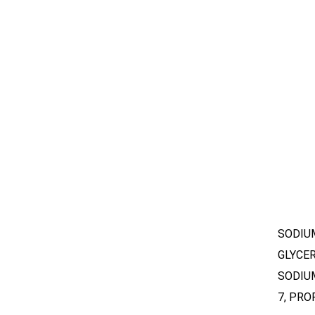
SODIU
GLYCER
SODIU
7, PRO