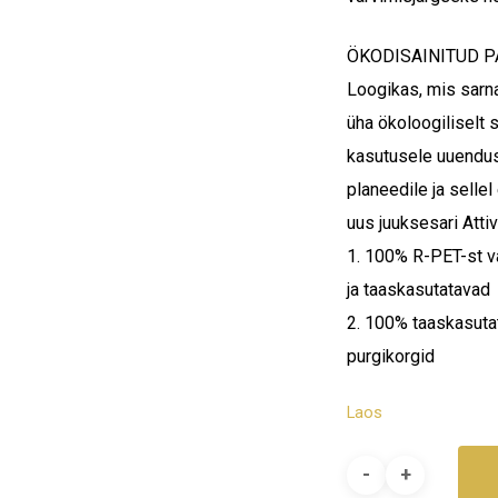
ÖKODISAINITUD 
Loogikas, mis sarn
üha ökoloogiliselt 
kasutusele uuendus
planeedile ja sellel
uus juuksesari Attiv
1. 100% R-PET-st v
ja taaskasutatavad
2. 100% taaskasuta
purgikorgid
O
Laos