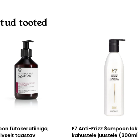
tud tooted
Lisa korvi
Lisa korvi
n fütokeratiiniga,
E7 Anti-Frizz Šampoon lokk
iivselt taastav
kahustele juustele (300ml