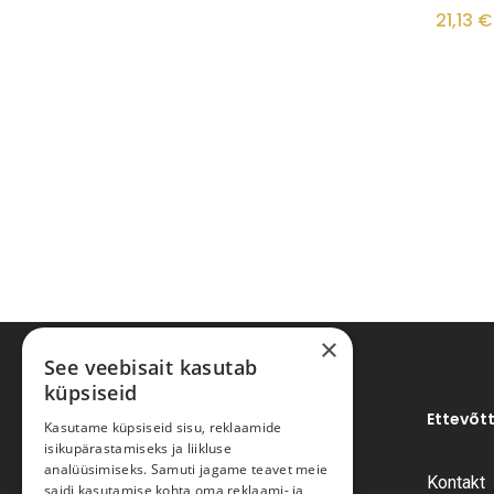
21,13
€
×
See veebisait kasutab
küpsiseid
Ettevõt
Kasutame küpsiseid sisu, reklaamide
isikupärastamiseks ja liikluse
analüüsimiseks. Samuti jagame teavet meie
Kontakt
saidi kasutamise kohta oma reklaami- ja