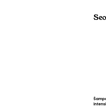
Seo
Šampoo
intens