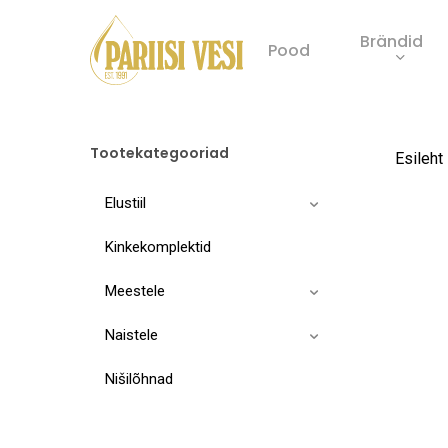
Skip
Brändid
to
Pood
main
Product
content
search
Tootekategooriad
Esileht
Elustiil
Kinkekomplektid
Meestele
Naistele
Nišilõhnad