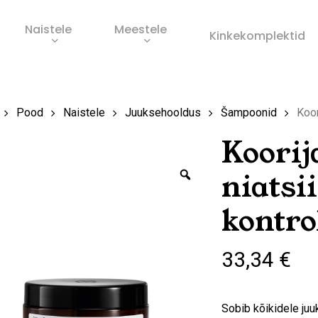
Naistele
Meestele
Ostukorv
Kinkekomplektid
s
Pood
Naistele
Juuksehooldus
Šampoonid
Koor
Koori
Zoom
niatsi
kontro
33,34
€
Sobib kõikidele juu