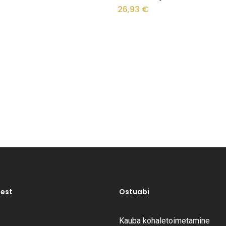
26,93
€
test
Ostuabi
Kauba kohaletoimetamine