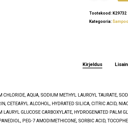
Tootekood:
K29732
Kategooria:
Šampoo
Kirjeldus
Lisai
M CHLORIDE, AQUA, SODIUM METHYL LAUROYL TAURATE, SO
IN, CETEARYL ALCOHOL, HYDRATED SILICA, CITRIC ACID, NI
M LAURYL GLUCOSE CARBOXYLATE, HYDROGENATED PALM GLY
PANEDIOL, PEG-7 AMODIMETHICONE, SORBIC ACID, TOCOPH