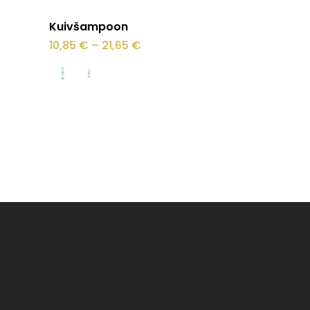
Sellel
Vali
Kuivšampoon
tootel
Hinnavahemik:
10,85
€
–
21,65
€
10,85 €
on
kuni
21,65 €
mitu
varianti.
Valikuid
saab
teha
tootelehel.