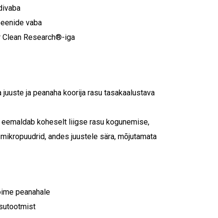
divaba
abeenide vaba
r Clean Research®-iga
 juuste ja peanaha koorija rasu tasakaalustava
 eemaldab koheselt liigse rasu kogunemise,
mikropuudrid, andes juustele sära, mõjutamata
toime peanahale
asutootmist