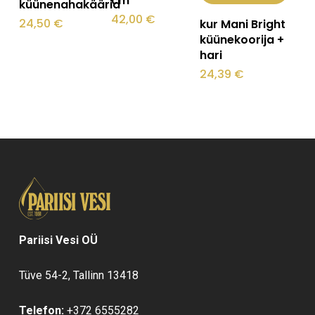
cm
küünenahakäärid
42,00
€
24,50
€
kur Mani Bright
küünekoorija +
hari
24,39
€
Pariisi Vesi OÜ
Tüve 54-2, Tallinn 13418
Telefon:
+372 6555282