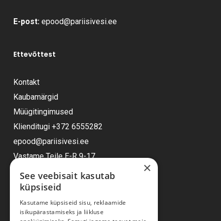
E-post:
epood@pariisivesi.ee
Ettevõttest
Kontakt
Kaubamärgid
Müügitingimused
Klienditugi
+372 6555282
epood@pariisivesi.ee
Vastame Teile E-R 9-17
×
See veebisait kasutab
küpsiseid
Ostuabi
Kasutame küpsiseid sisu, reklaamide
isikupärastamiseks ja liikluse
Kauba kohaletoimetamine