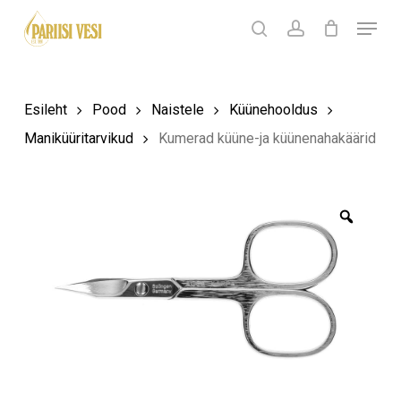
Skip
Menu
Products
to
search
Ostukorv
search
account
Sulge
ostukorv
Close
main
Menu
content
Esileht
Pood
Naistele
Küünehooldus
Maniküüritarvikud
Kumerad küüne-ja küünenahakäärid
Zoom