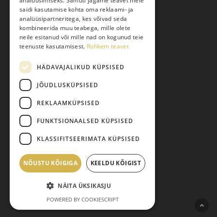
analüüsimiseks. Samuti jagame teavet meie
saidi kasutamise kohta oma reklaami- ja
Toodete tellimine
analüüsipartneritega, kes võivad seda
Maksmine
kombineerida muu teabega, mille olete
neile esitanud või mille nad on kogunud teie
Järelmaks
teenuste kasutamisest.
Rohkem teavet
Kauba tagastamine
HÄDAVAJALIKUD KÜPSISED
Pretensiooni esitamine
Isikuandmete töötlemine
JÕUDLUSKÜPSISED
REKLAAMKÜPSISED
FUNKTSIONAALSED KÜPSISED
KLASSIFITSEERIMATA KÜPSISED
NÕUSTU KÕIGIGA
Vahesumma:
KEELDU KÕIGIST
0,00
€
© 2026 Pariisi Vesi.
NÄITA ÜKSIKASJU
facebook
instagram
phone
email
Vaata ostukorvi
Maksma
POWERED BY COOKIESCRIPT