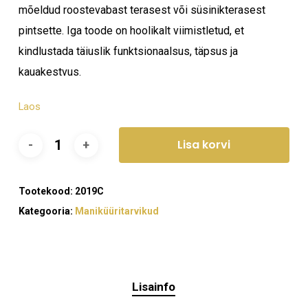
mõeldud roostevabast terasest või süsinikterasest
pintsette. Iga toode on hoolikalt viimistletud, et
kindlustada täiuslik funktsionaalsus, täpsus ja
kauakestvus.
Laos
Lisa korvi
Tootekood:
2019C
Kategooria:
Maniküüritarvikud
Lisainfo