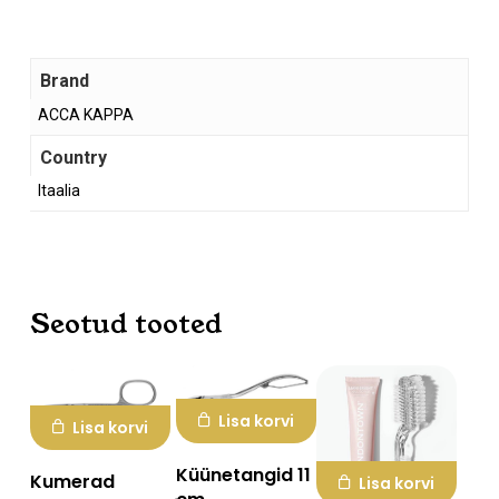
Brand
ACCA KAPPA
Country
Ostukorvis ei ole tooteid.
Itaalia
Mine poodi
Seotud tooted
Lisa korvi
Lisa korvi
Küünetangid 11
Kumerad
Lisa korvi