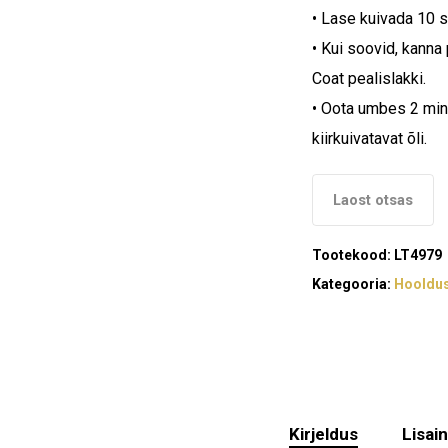
• Lase kuivada 10 s
• Kui soovid, kanna
Coat pealislakki.
• Oota umbes 2 minut
kiirkuivatavat õli.
Laost otsas
Tootekood:
LT4979
Kategooria:
Hooldu
Kirjeldus
Lisai