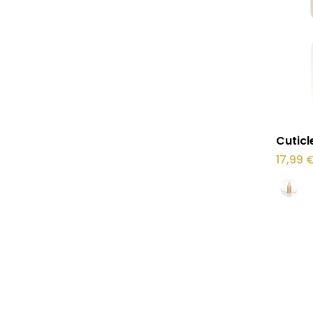
Sellel
Cuticl
tootel
17,99
on
mitu
varianti.
Valikui
saab
teha
tootele