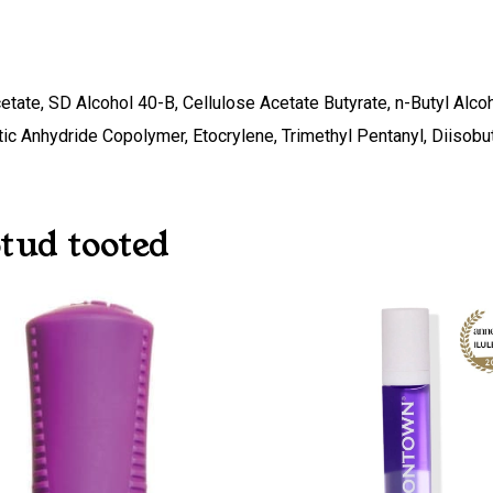
cetate, SD Alcohol 40-B, Cellulose Acetate Butyrate, n-Butyl Alcoh
itic Anhydride Copolymer, Etocrylene, Trimethyl Pentanyl, Diisobu
tud tooted
O