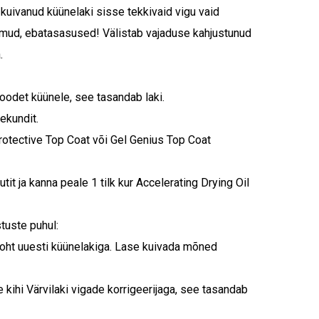
t kuivanud küünelaki sisse tekkivaid vigu vaid
iimud, ebatasasused! Välistab vajaduse kahjustunud
.
toodet küünele, see tasandab laki.
ekundit.
rotective Top Coat või Gel Genius Top Coat
it ja kanna peale 1 tilk kur Accelerating Drying Oil
tuste puhul:
koht uuesti küünelakiga. Lase kuivada mõned
 kihi Värvilaki vigade korrigeerijaga, see tasandab