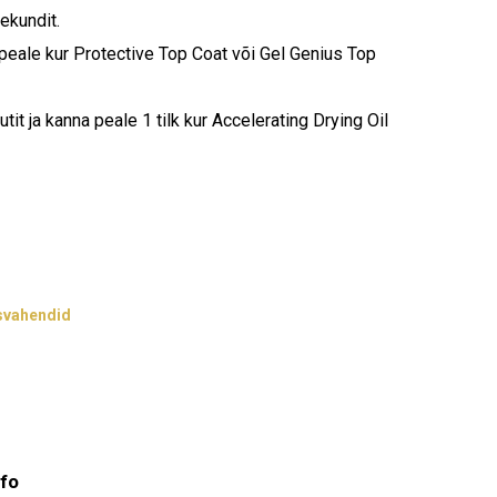
ekundit.
 peale kur Protective Top Coat või Gel Genius Top
it ja kanna peale 1 tilk kur Accelerating Drying Oil
svahendid
nfo