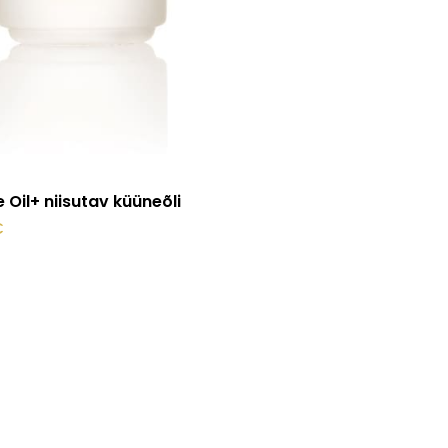
Vali
e Oil+ niisutav küüneõli
€
d
hel.