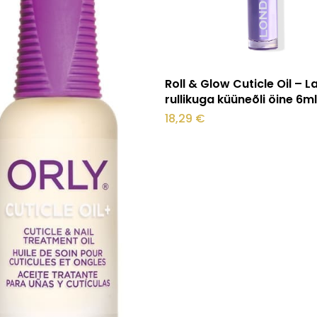
Lisa korvi
Roll & Glow Cuticle Oil – 
rullikuga küüneõli öine 6m
18,29
€