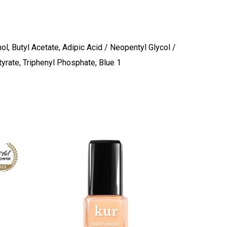
ol, Butyl Acetate, Adipic Acid / Neopentyl Glycol /
tyrate, Triphenyl Phosphate, Blue 1
stukorvis ei ole tooteid.
Mine poodi