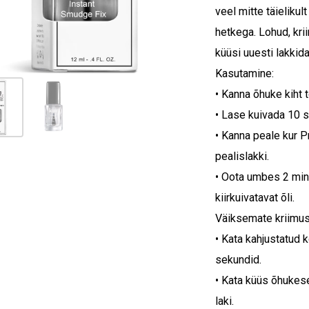
veel mitte täielikul
hetkega. Lohud, kr
küüsi uuesti lakkida
Kasutamine:
• Kanna õhuke kiht 
• Lase kuivada 10 s
• Kanna peale kur P
pealislakki.
• Oota umbes 2 minut
kiirkuivatavat õli.
Väiksemate kriimus
• Kata kahjustatud 
sekundid.
• Kata küüs õhukese
laki.