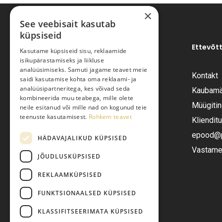
×
See veebisait kasutab
küpsiseid
Ettevõt
Kasutame küpsiseid sisu, reklaamide
isikupärastamiseks ja liikluse
analüüsimiseks. Samuti jagame teavet meie
Kontakt
saidi kasutamise kohta oma reklaami- ja
Pariisi Vesi OÜ
analüüsipartneritega, kes võivad seda
Kaubamä
kombineerida muu teabega, mille olete
Müügiti
neile esitanud või mille nad on kogunud teie
Tüve 54-2, Tallinn 13418
teenuste kasutamisest.
Rohkem teavet
Kliendit
Telefon:
+372 6555282
epood@pa
HÄDAVAJALIKUD KÜPSISED
Vastame 
JÕUDLUSKÜPSISED
E-post:
epood@pariisivesi.ee
REKLAAMKÜPSISED
FUNKTSIONAALSED KÜPSISED
KLASSIFITSEERIMATA KÜPSISED