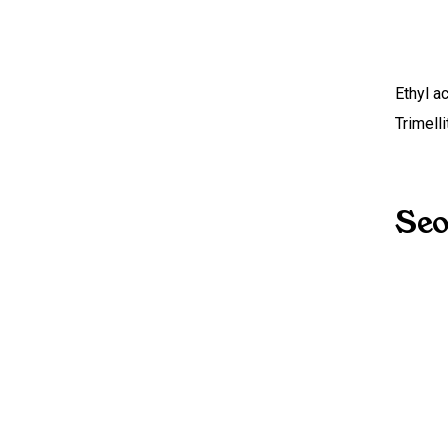
Ethyl a
Trimell
Seo