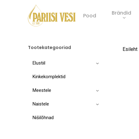
Skip
Brändid
to
Pood
main
Product
content
search
Tootekategooriad
Esileht
Elustiil
Kinkekomplektid
Meestele
Naistele
Nišilõhnad