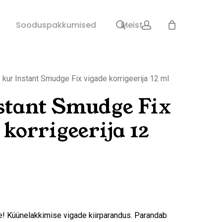
search
account
Sulge
Sooduspakkumised
Meist
ostukorv
kur Instant Smudge Fix vigade korrigeerija 12 ml
stant Smudge Fix
 korrigeerija 12
le! Küünelakkimise vigade kiirparandus. Parandab