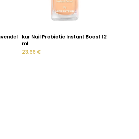
Lisa korvi
Lavendel
kur Nail Probiotic Instant Boost 12
l
ml
23,66
€