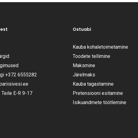
test
Ostuabi
Kauba kohaletoimetamine
rgid
Toodete tellimine
ngimused
Maksmine
ugi
+372 6555282
Järelmaks
riisivesi.ee
Kauba tagastamine
Teile E-R 9-17
Pretensiooni esitamine
Isikuandmete töötlemine