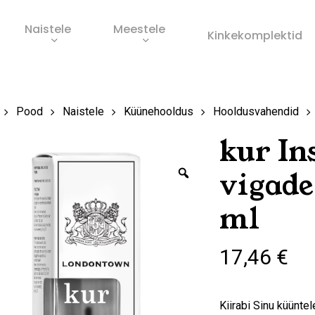
Naistele
Meestele
Ostukorv
Kinkekomplektid
s
Pood
Naistele
Küünehooldus
Hooldusvahendid
kur In
Zoom
vigade
ml
17,46
€
Kiirabi Sinu küünte