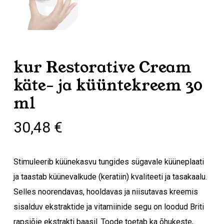
kur Restorative Cream
käte- ja küüntekreem 30
ml
30,48
€
Stimuleerib küünekasvu tungides sügavale küüneplaati
ja taastab küünevalkude (keratiin) kvaliteeti ja tasakaalu.
Selles noorendavas, hooldavas ja niisutavas kreemis
sisalduv ekstraktide ja vitamiinide segu on loodud Briti
rapsiõie ekstrakti baasil. Toode toetab ka õhukeste,