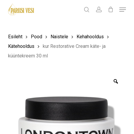
Skip
Menu
Products
to
search
Ostukorv
search
account
Sulge
ostukorv
Close
main
Menu
content
Esileht
Pood
Naistele
Kehahooldus
Kätehooldus
kur Restorative Cream käte- ja
küüntekreem 30 ml
Zoom