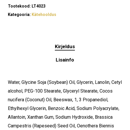
Tootekood:
LT4023
Kategooria:
Kätehooldus
Kirjeldus
Lisainfo
Ostukorvis ei ole tooteid.
Water, Glycine Soja (Soybean) Oil, Glycerin, Lanolin, Cetyl
alcohol, PEG-100 Stearate, Glyceryl Stearate, Cocos
Mine poodi
nucifera (Coconut) Oil, Beeswax, 1, 3 Propanediol,
Ethylhexyl Glycerin, Benzoic Acid, Sodium Polyacrylate,
Allantoin, Xanthan Gum, Sodium Hydroxide, Brassica
Campestris (Rapeseed) Seed Oil, Oenothera Biennis