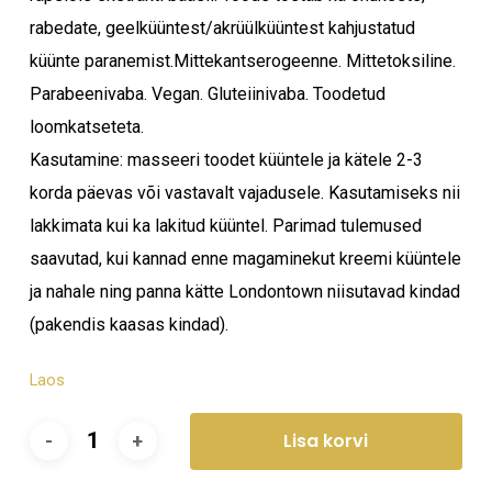
rabedate, geelküüntest/akrüülküüntest kahjustatud
küünte paranemist.Mittekantserogeenne. Mittetoksiline.
Parabeenivaba. Vegan. Gluteiinivaba. Toodetud
loomkatseteta.
Kasutamine: masseeri toodet küüntele ja kätele 2-3
korda päevas või vastavalt vajadusele. Kasutamiseks nii
lakkimata kui ka lakitud küüntel. Parimad tulemused
saavutad, kui kannad enne magaminekut kreemi küüntele
ja nahale ning panna kätte Londontown niisutavad kindad
(pakendis kaasas kindad).
Laos
Lisa korvi