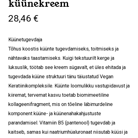
küünekreem
28,46
€
Küünetugevdaja
Tõhus koostis küünte tugevdamiseks, toitmiseks ja
nähtavaks taastamiseks. Kuigi tekstuurilt kerge ja
luksuslik, töötab see kreem sügavalt, et üles ehitada ja
tugevdada küüne struktuuri tänu täiustatud Vegan
Keratiinikompleksile. Küünte loomulikku vastupidavust ja
kiiremat, tervemat kasvu toetab biomimeetiline
kollageenifragment, mis on tõeline läbimurdeline
komponent küüne- ja küünenahakahjustuste
parandamisel. Vitamiin B5 (pantenool) tugevdab ja
kaitseb, samas kui naatriumhüaluronaat niisutab küüsi ja