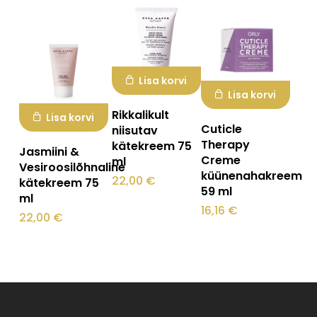
Lisa korvi
Lisa korvi
Rikkalikult
Lisa korvi
Cuticle
niisutav
Therapy
kätekreem 75
Jasmiini &
Creme
ml
Vesiroosilõhnaline
küünenahakreem
22,00
€
kätekreem 75
59 ml
ml
16,16
€
22,00
€