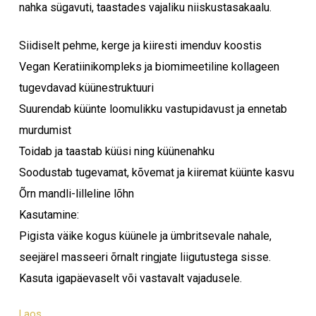
nahka sügavuti, taastades vajaliku niiskustasakaalu.
Siidiselt pehme, kerge ja kiiresti imenduv koostis
Vegan Keratiinikompleks ja biomimeetiline kollageen
tugevdavad küünestruktuuri
Suurendab küünte loomulikku vastupidavust ja ennetab
murdumist
Toidab ja taastab küüsi ning küünenahku
Soodustab tugevamat, kõvemat ja kiiremat küünte kasvu
Õrn mandli-lilleline lõhn
Kasutamine:
Pigista väike kogus küünele ja ümbritsevale nahale,
seejärel masseeri õrnalt ringjate liigutustega sisse.
Kasuta igapäevaselt või vastavalt vajadusele.
Laos