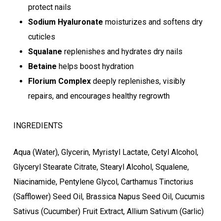
protect nails
Sodium Hyaluronate
moisturizes and softens dry
cuticles
Squalane
replenishes and hydrates dry nails
Betaine
helps boost hydration
Florium Complex
deeply replenishes, visibly
repairs, and encourages healthy regrowth
INGREDIENTS
Aqua (Water), Glycerin, Myristyl Lactate, Cetyl Alcohol,
Glyceryl Stearate Citrate, Stearyl Alcohol, Squalene,
Niacinamide, Pentylene Glycol, Carthamus Tinctorius
(Safflower) Seed Oil, Brassica Napus Seed Oil, Cucumis
Sativus (Cucumber) Fruit Extract, Allium Sativum (Garlic)