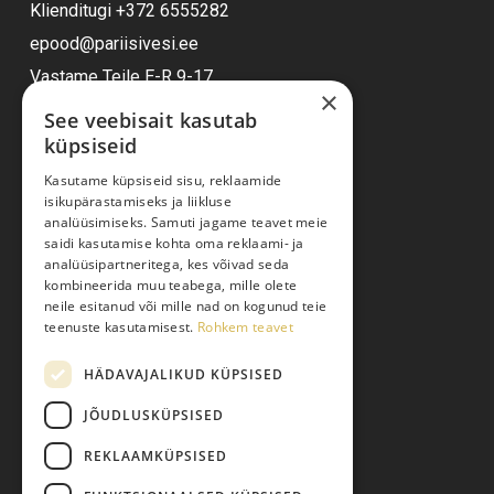
Klienditugi
+372 6555282
epood@pariisivesi.ee
Vastame Teile E-R 9-17
×
See veebisait kasutab
küpsiseid
Ostuabi
Kasutame küpsiseid sisu, reklaamide
isikupärastamiseks ja liikluse
Kauba kohaletoimetamine
analüüsimiseks. Samuti jagame teavet meie
saidi kasutamise kohta oma reklaami- ja
Toodete tellimine
analüüsipartneritega, kes võivad seda
Maksmine
kombineerida muu teabega, mille olete
neile esitanud või mille nad on kogunud teie
Järelmaks
teenuste kasutamisest.
Rohkem teavet
Kauba tagastamine
HÄDAVAJALIKUD KÜPSISED
Pretensiooni esitamine
Isikuandmete töötlemine
JÕUDLUSKÜPSISED
REKLAAMKÜPSISED