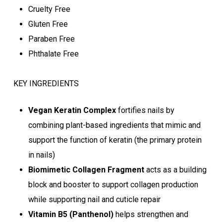
Cruelty Free
Gluten Free
Paraben Free
Phthalate Free
KEY INGREDIENTS
Vegan Keratin Complex
fortifies nails by
Ostukorvis ei ole tooteid.
combining plant-based ingredients that mimic and
support the function of keratin (the primary protein
Mine poodi
in nails)
Biomimetic Collagen Fragment
acts as a building
block and booster to support collagen production
while supporting nail and cuticle repair
Vitamin B5 (Panthenol)
helps strengthen and