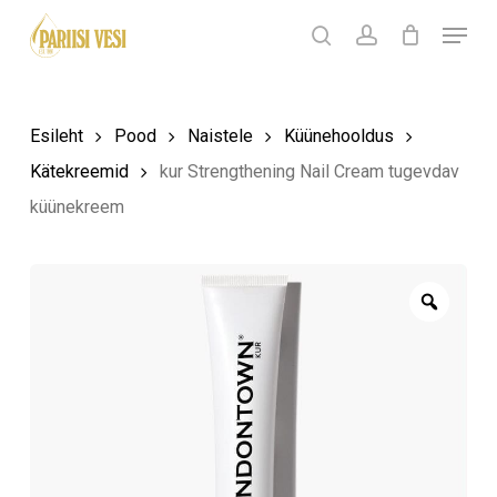
Skip
Menu
Products
to
search
Ostukorv
search
account
Sulge
ostukorv
Close
main
Menu
content
Esileht
Pood
Naistele
Küünehooldus
Kätekreemid
kur Strengthening Nail Cream tugevdav
küünekreem
Zoom