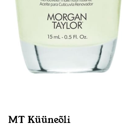
MT Küüneõli