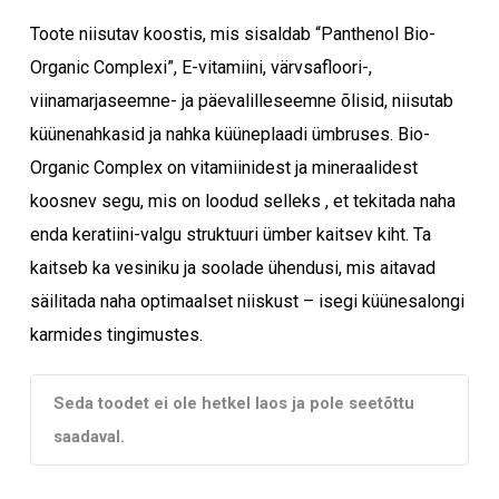
Toote niisutav koostis, mis sisaldab “Panthenol Bio-
Organic Complexi”, E-vitamiini, värvsafloori-,
viinamarjaseemne- ja päevalilleseemne õlisid, niisutab
küünenahkasid ja nahka küüneplaadi ümbruses. Bio-
Organic Complex on vitamiinidest ja mineraalidest
koosnev segu, mis on loodud selleks , et tekitada naha
enda keratiini-valgu struktuuri ümber kaitsev kiht. Ta
kaitseb ka vesiniku ja soolade ühendusi, mis aitavad
säilitada naha optimaalset niiskust – isegi küünesalongi
karmides tingimustes.
Seda toodet ei ole hetkel laos ja pole seetõttu
saadaval.