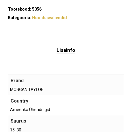
Tootekood:
5056
Kategooria:
Hooldusvahendid
Ostukorvis ei ole tooteid.
Mine poodi
Lisainfo
Brand
MORGAN TAYLOR
Country
Ameerika Ühendriigid
Suurus
15, 30