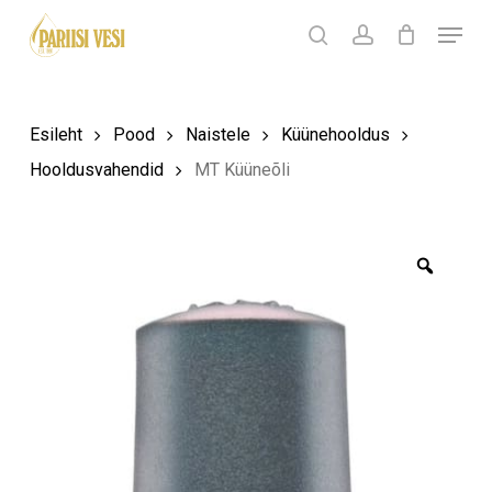
Skip
Menu
Products
to
search
Ostukorv
search
account
Sulge
ostukorv
Close
main
Menu
content
Esileht
Pood
Naistele
Küünehooldus
Hooldusvahendid
MT Küüneõli
Zoom