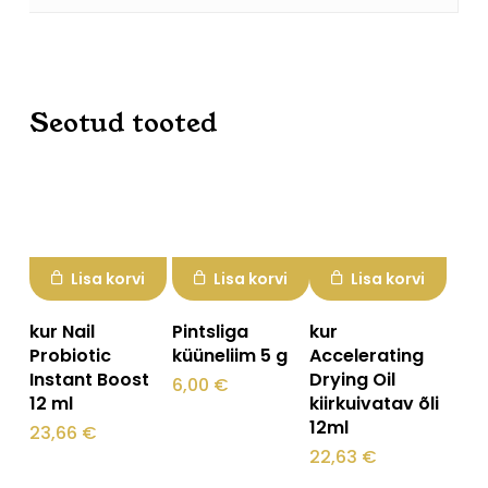
Seotud tooted
Lisa korvi
Lisa korvi
Lisa korvi
kur Nail
Pintsliga
kur
Probiotic
küüneliim 5 g
Accelerating
Instant Boost
Drying Oil
6,00
€
12 ml
kiirkuivatav õli
12ml
23,66
€
22,63
€