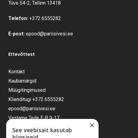
Tüve 54-2, Tallinn 13418
Telefon:
+372 6555282
E-post:
epood@pariisivesi.ee
Ettevõttest
Kontakt
Kaubamärgid
Müügitingimused
Klienditugi
+372 6555282
epood@pariisivesi.ee
Vastame Teile E-R 9-17
×
See veebisait kasutab
küpsiseid