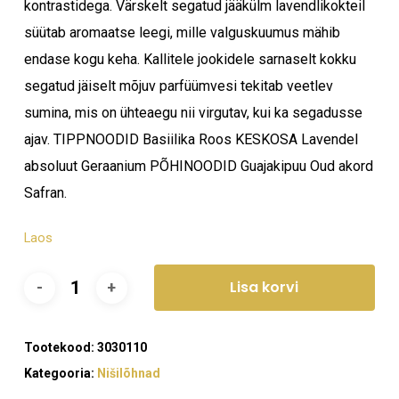
kontrastidega. Värskelt segatud jääkülm lavendlikokteil
süütab aromaatse leegi, mille valguskuumus mähib
endase kogu keha. Kallitele jookidele sarnaselt kokku
segatud jäiselt mõjuv parfüümvesi tekitab veetlev
sumina, mis on ühteaegu nii virgutav, kui ka segadusse
ajav. TIPPNOODID Basiilika Roos KESKOSA Lavendel
absoluut Geraanium PÕHINOODID Guajakipuu Oud akord
Safran.
Laos
Lisa korvi
Tootekood:
3030110
Kategooria:
Nišilõhnad