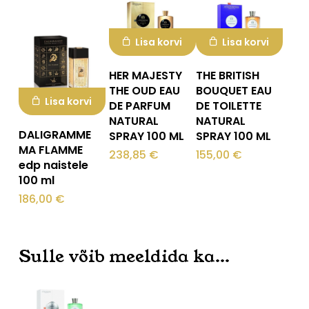
Mine poodi
Lisa korvi
Lisa korvi
HER MAJESTY
THE BRITISH
THE OUD EAU
BOUQUET EAU
Lisa korvi
DE PARFUM
DE TOILETTE
NATURAL
NATURAL
DALIGRAMME
SPRAY 100 ML
SPRAY 100 ML
MA FLAMME
238,85
€
155,00
€
edp naistele
100 ml
186,00
€
Sulle võib meeldida ka…