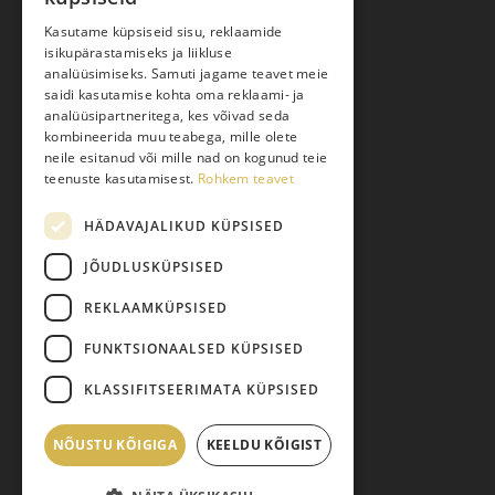
Ostuabi
Kasutame küpsiseid sisu, reklaamide
isikupärastamiseks ja liikluse
Kauba kohaletoimetamine
analüüsimiseks. Samuti jagame teavet meie
saidi kasutamise kohta oma reklaami- ja
Toodete tellimine
analüüsipartneritega, kes võivad seda
Maksmine
kombineerida muu teabega, mille olete
neile esitanud või mille nad on kogunud teie
Järelmaks
teenuste kasutamisest.
Rohkem teavet
Kauba tagastamine
HÄDAVAJALIKUD KÜPSISED
Pretensiooni esitamine
Isikuandmete töötlemine
JÕUDLUSKÜPSISED
REKLAAMKÜPSISED
FUNKTSIONAALSED KÜPSISED
KLASSIFITSEERIMATA KÜPSISED
NÕUSTU KÕIGIGA
Vahesumma:
KEELDU KÕIGIST
0,00
€
© 2026 Pariisi Vesi.