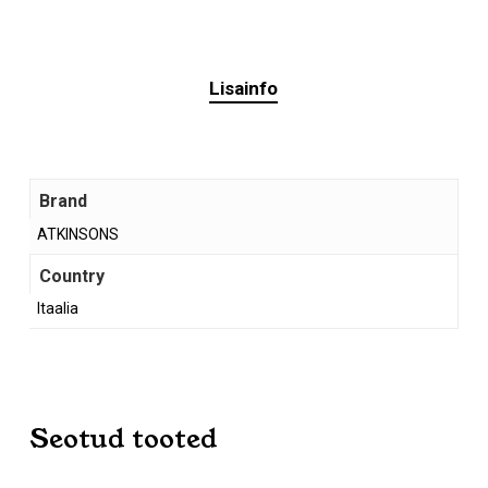
Lisainfo
Brand
ATKINSONS
Country
Itaalia
Seotud tooted
Ostukorvis ei ole tooteid.