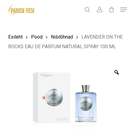
Skip
Menu
Products
to
search
Ostukorv
search
account
Sulge
ostukorv
Close
main
Menu
content
Esileht
Pood
Nišilõhnad
LAVENDER ON THE
ROCKS EAU DE PARFUM NATURAL SPRAY 100 ML
Zoom