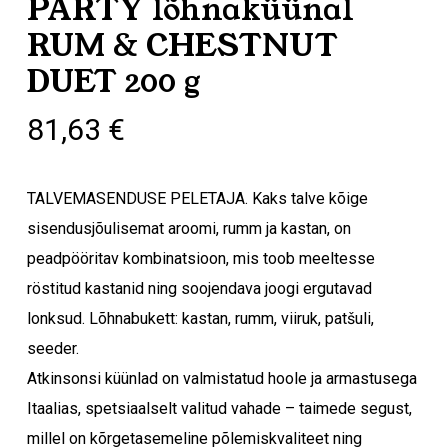
PARTY lõhnaküünal
RUM & CHESTNUT
DUET 200 g
81,63
€
TALVEMASENDUSE PELETAJA. Kaks talve kõige
sisendusjõulisemat aroomi, rumm ja kastan, on
peadpööritav kombinatsioon, mis toob meeltesse
röstitud kastanid ning soojendava joogi ergutavad
lonksud. Lõhnabukett: kastan, rumm, viiruk, patšuli,
seeder.
Atkinsonsi küünlad on valmistatud hoole ja armastusega
Itaalias, spetsiaalselt valitud vahade – taimede segust,
millel on kõrgetasemeline põlemiskvaliteet ning