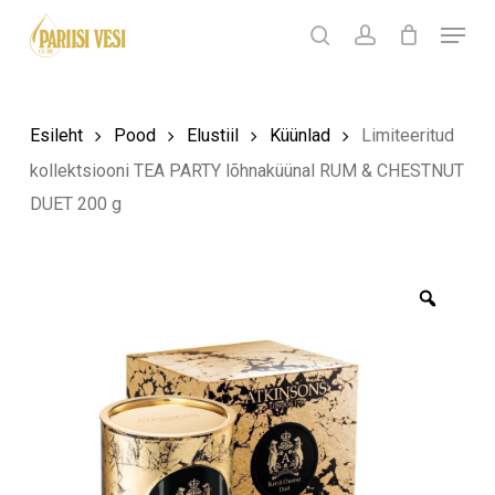
Skip
Menu
Products
to
search
Ostukorv
search
account
Sulge
ostukorv
Close
main
Menu
content
Esileht
Pood
Elustiil
Küünlad
Limiteeritud
kollektsiooni TEA PARTY lõhnaküünal RUM & CHESTNUT
DUET 200 g
Zoom