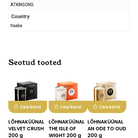
ATKINSONS
Country
Itaalia
Seotud tooted
Lisa korvi
Lisa korvi
Lisa korvi
LÕHNAKÜÜNAL
LÕHNAKÜÜNAL
LÕHNAKÜÜNAL
VELVET CRUSH
THE ISLE OF
AN ODE TO OUD
200 g
WIGHT 200 g
200 g