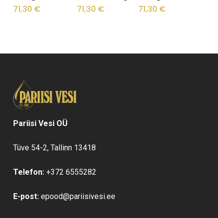
71,30
€
71,30
€
71,30
€
Pariisi Vesi OÜ
Tüve 54-2, Tallinn 13418
Telefon:
+372 6555282
E-post:
epood@pariisivesi.ee