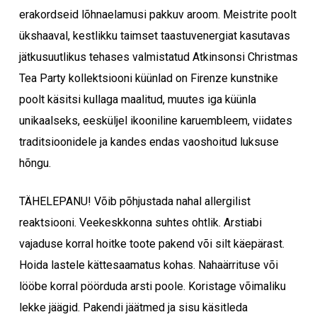
erakordseid lõhnaelamusi pakkuv aroom. Meistrite poolt
ükshaaval, kestlikku taimset taastuvenergiat kasutavas
jätkusuutlikus tehases valmistatud Atkinsonsi Christmas
Tea Party kollektsiooni küünlad on Firenze kunstnike
poolt käsitsi kullaga maalitud, muutes iga küünla
unikaalseks, eesküljel ikooniline karuembleem, viidates
traditsioonidele ja kandes endas vaoshoitud luksuse
hõngu.
TÄHELEPANU! Võib põhjustada nahal allergilist
reaktsiooni. Veekeskkonna suhtes ohtlik. Arstiabi
vajaduse korral hoitke toote pakend või silt käepärast.
Hoida lastele kättesaamatus kohas. Nahaärrituse või
lööbe korral pöörduda arsti poole. Koristage võimaliku
lekke jäägid. Pakendi jäätmed ja sisu käsitleda