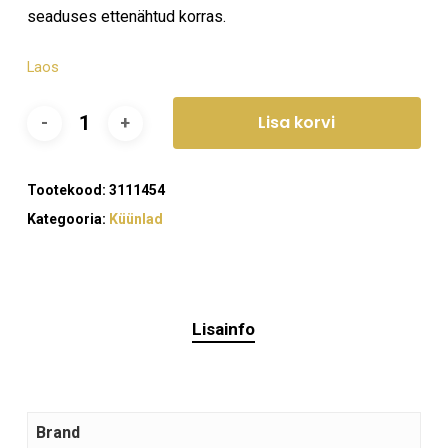
seaduses ettenähtud korras.
Laos
Ostukorvis ei ole tooteid.
Lisa korvi
Mine poodi
Tootekood:
3111454
Kategooria:
Küünlad
Lisainfo
Brand