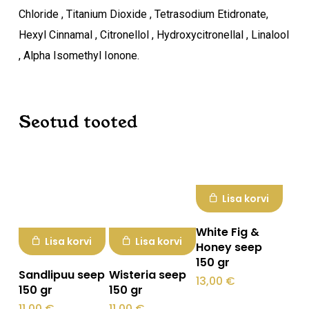
Chloride , Titanium Dioxide , Tetrasodium Etidronate,
Hexyl Cinnamal , Citronellol , Hydroxycitronellal , Linalool
, Alpha Isomethyl Ionone.
Ostukorvis ei ole tooteid.
Mine poodi
Seotud tooted
Lisa korvi
White Fig &
Lisa korvi
Lisa korvi
Honey seep
150 gr
Sandlipuu seep
Wisteria seep
13,00
€
150 gr
150 gr
11,00
€
11,00
€