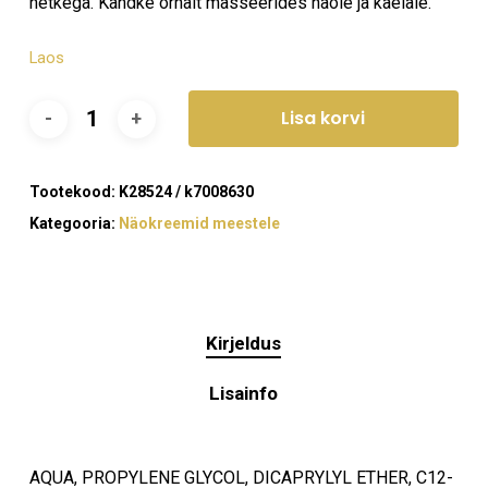
hetkega. Kandke õrnalt masseerides näole ja kaelale.
Laos
Lisa korvi
Tootekood:
K28524 / k7008630
Kategooria:
Näokreemid meestele
Kirjeldus
Lisainfo
AQUA, PROPYLENE GLYCOL, DICAPRYLYL ETHER, C12-