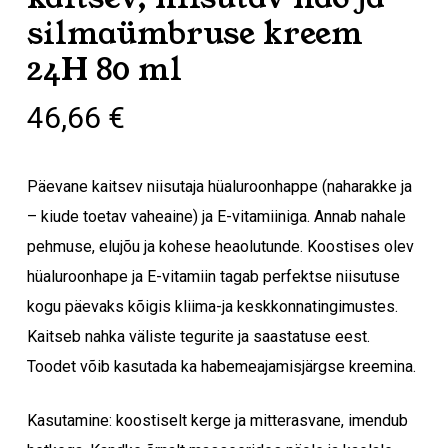
silmaümbruse kreem
24H 80 ml
46,66
€
Päevane kaitsev niisutaja hüaluroonhappe (naharakke ja
– kiude toetav vaheaine) ja E-vitamiiniga. Annab nahale
pehmuse, elujõu ja kohese heaolutunde. Koostises olev
hüaluroonhape ja E-vitamiin tagab perfektse niisutuse
kogu päevaks kõigis kliima-ja keskkonnatingimustes.
Kaitseb nahka väliste tegurite ja saastatuse eest.
Toodet võib kasutada ka habemeajamisjärgse kreemina.
Kasutamine: koostiselt kerge ja mitterasvane, imendub