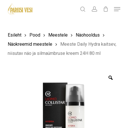
Skip
Menu
Products
to
search
Ostukorv
search
account
Sulge
ostukorv
Close
main
Menu
content
Esileht
Pood
Meestele
Näohooldus
Näokreemid meestele
Meeste Daily Hydra kaitsev,
niisutav näo ja silmaümbruse kreem 24H 80 ml
Zoom