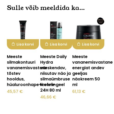
Sulle võib meeldida ka…
Lisa korvi
Lisa korvi
Lisa korvi
Meeste
Meeste Daily
Meeste
silmakontuuri
Hydra
vananemisvastane
vananemisvastane
värskendav,
energiat andev
tõstev
niisutav näo ja
geeljas
hooldus,
silmaümbruse
näokreem 50
hüaluroonhape+kofeiin
kreem-geel
ml
24H 80 ml
45,57
€
61,13
€
46,66
€