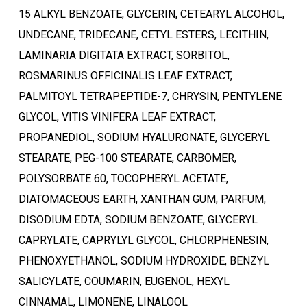
15 ALKYL BENZOATE, GLYCERIN, CETEARYL ALCOHOL,
UNDECANE, TRIDECANE, CETYL ESTERS, LECITHIN,
LAMINARIA DIGITATA EXTRACT, SORBITOL,
ROSMARINUS OFFICINALIS LEAF EXTRACT,
PALMITOYL TETRAPEPTIDE-7, CHRYSIN, PENTYLENE
GLYCOL, VITIS VINIFERA LEAF EXTRACT,
PROPANEDIOL, SODIUM HYALURONATE, GLYCERYL
STEARATE, PEG-100 STEARATE, CARBOMER,
POLYSORBATE 60, TOCOPHERYL ACETATE,
Ostukorvis ei ole tooteid.
DIATOMACEOUS EARTH, XANTHAN GUM, PARFUM,
DISODIUM EDTA, SODIUM BENZOATE, GLYCERYL
Mine poodi
CAPRYLATE, CAPRYLYL GLYCOL, CHLORPHENESIN,
PHENOXYETHANOL, SODIUM HYDROXIDE, BENZYL
SALICYLATE, COUMARIN, EUGENOL, HEXYL
CINNAMAL, LIMONENE, LINALOOL