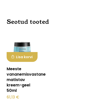
Seotud tooted
Lisa korvi
Meeste
vananemisvastane
matistav
kreem-geel
50ml
61,13
€