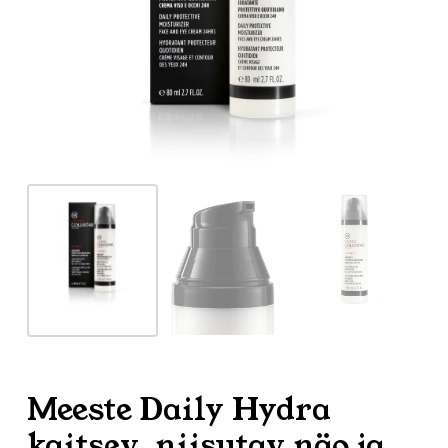
Meeste Daily Hydra
kaitsev, niisutav näo ja