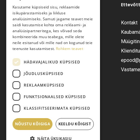
Ettevõt
Kasutame küpsiseid sisu, reklaamide
isikupärastamiseks ja liikluse
analüüsimiseks. Samuti jagame teavet meie
Kontakt
saidi kasutamise kohta oma reklaami- ja
Pariisi Vesi OÜ
analüüsipartneritega, kes võivad seda
Kaubamä
kombineerida muu teabega, mille olete
Müügiti
neile esitanud või mille nad on kogunud teie
Tüve 54-2, Tallinn 13418
teenuste kasutamisest.
Rohkem teavet
Kliendit
Telefon:
+372 6555282
epood@pa
HÄDAVAJALIKUD KÜPSISED
Vastame 
JÕUDLUSKÜPSISED
E-post:
epood@pariisivesi.ee
REKLAAMKÜPSISED
FUNKTSIONAALSED KÜPSISED
KLASSIFITSEERIMATA KÜPSISED
NÕUSTU KÕIGIGA
KEELDU KÕIGIST
NÄITA ÜKSIKASJU