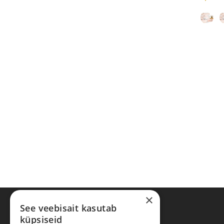
mitu
varianti.
Valikui
saab
teha
tootele
×
See veebisait kasutab
küpsiseid