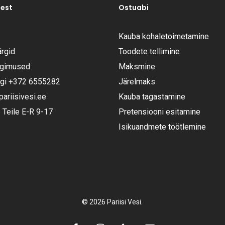
test
Ostuabi
Kauba kohaletoimetamine
rgid
Toodete tellimine
ngimused
Maksmine
ugi
+372 6555282
Järelmaks
riisivesi.ee
Kauba tagastamine
Teile E-R 9-17
Pretensiooni esitamine
Isikuandmete töötlemine
Vahesumma:
© 2026 Pariisi Vesi.
Vaata