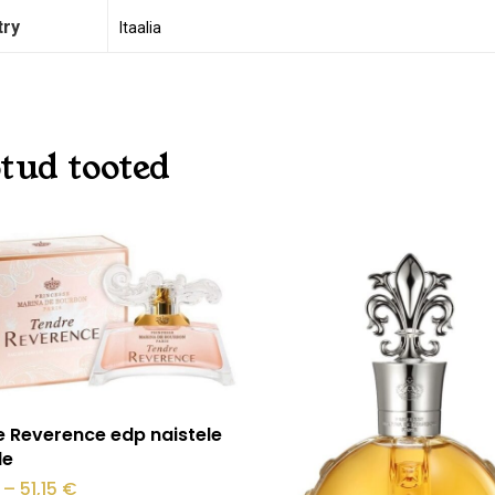
try
Itaalia
tud tooted
O
Vali
 Reverence edp naistele
le
Hinnavahemik:
–
51,15
€