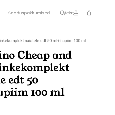
search
account
Sulge
Sooduspakkumised
Meist
ostukorv
inkekomplekt naistele edt 50 ml+ihupiim 100 ml
ino Cheap and
inkekomplekt
e edt 50
upiim 100 ml