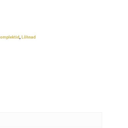
komplektid
,
Lõhnad