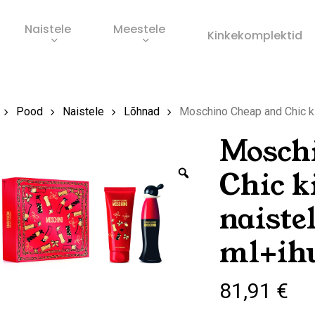
Naistele
Meestele
Ostukorv
Kinkekomplektid
s
Pood
Naistele
Lõhnad
Moschino Cheap and Chic k
Mosch
Zoom
Chic k
naistel
ml+ih
81,91
€