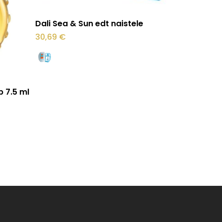
Sellel
Vali
Dali Sea & Sun edt naistele
tootel
30,69
€
on
mitu
varianti.
Valikuid
 7.5 ml
saab
teha
tootelehel.