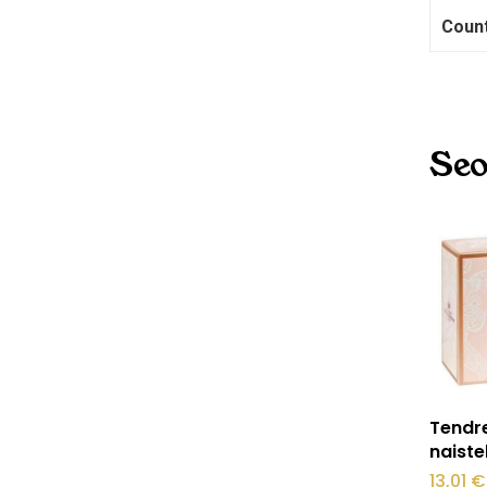
Coun
Seo
Sellel
Tendre
tootel
naiste
on
13,01
€