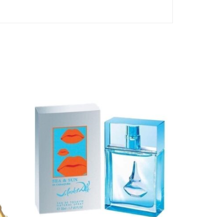
stukorvis ei ole tooteid.
Mine poodi