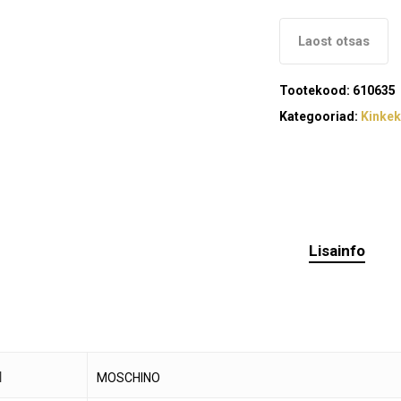
Laost otsas
Tootekood:
610635
Kategooriad:
Kinke
Lisainfo
d
MOSCHINO