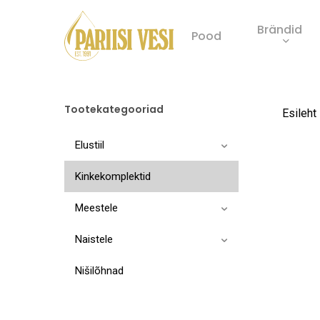
Skip
Brändid
to
Pood
main
Product
content
search
Tootekategooriad
Esileht
Elustiil
Kinkekomplektid
Meestele
Naistele
Nišilõhnad