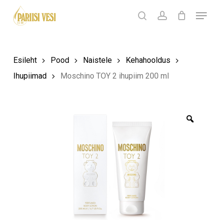
Skip
Menu
Products
to
search
Ostukorv
search
account
Sulge
ostukorv
Close
main
Menu
content
Esileht
Pood
Naistele
Kehahooldus
Ihupiimad
Moschino TOY 2 ihupiim 200 ml
Zoom