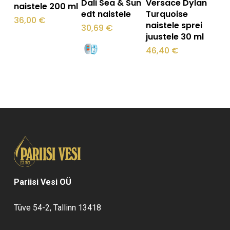
Dali Sea & Sun
Versace Dylan
naistele 200 ml
tootel
edt naistele
Turquoise
36,00
€
naistele sprei
on
30,69
€
juustele 30 ml
mitu
46,40
€
varianti.
Valikuid
saab
teha
tootelehel.
Pariisi Vesi OÜ
Tüve 54-2, Tallinn 13418