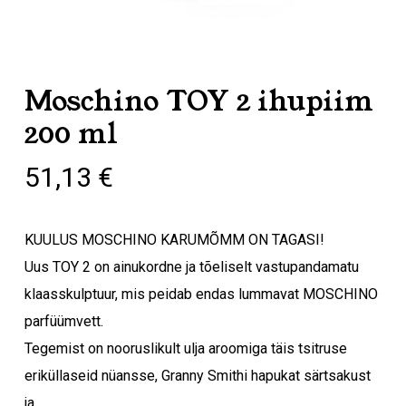
Moschino TOY 2 ihupiim
200 ml
51,13
€
KUULUS MOSCHINO KARUMÕMM ON TAGASI!
Uus TOY 2 on ainukordne ja tõeliselt vastupandamatu
klaasskulptuur, mis peidab endas lummavat MOSCHINO
parfüümvett.
Tegemist on nooruslikult ulja aroomiga täis tsitruse
eriküllaseid nüansse, Granny Smithi hapukat särtsakust
ja