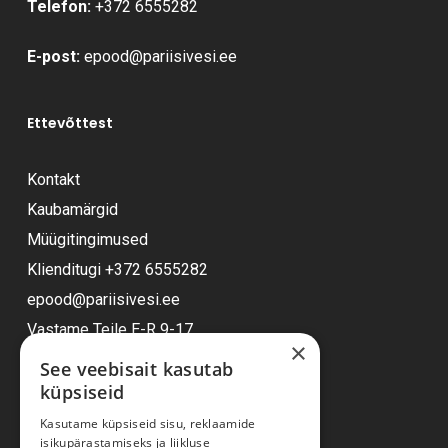
Telefon:
+372 6555282
E-post:
epood@pariisivesi.ee
Ettevõttest
Kontakt
Kaubamärgid
Müügitingimused
Klienditugi
+372 6555282
epood@pariisivesi.ee
Vastame Teile E-R 9-17
×
See veebisait kasutab
küpsiseid
Ostuabi
Kasutame küpsiseid sisu, reklaamide
isikupärastamiseks ja liikluse