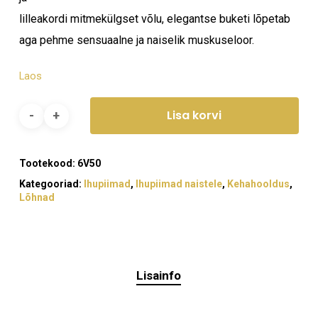
lilleakordi mitmekülgset võlu, elegantse buketi lõpetab
aga pehme sensuaalne ja naiselik muskuseloor.
Laos
Lisa korvi
Tootekood:
6V50
Kategooriad:
Ihupiimad
,
Ihupiimad naistele
,
Kehahooldus
,
Lõhnad
Lisainfo