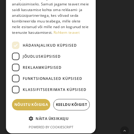
Kauba kohaletoimetamine
analüüsimiseks. Samuti jagame teavet meie
saidi kasutamise kohta oma reklaami- ja
Toodete tellimine
analüüsipartneritega, kes võivad seda
Maksmine
kombineerida muu teabega, mille olete
neile esitanud või mille nad on kogunud teie
Järelmaks
teenuste kasutamisest.
Rohkem teavet
Kauba tagastamine
HÄDAVAJALIKUD KÜPSISED
Pretensiooni esitamine
Isikuandmete töötlemine
JÕUDLUSKÜPSISED
REKLAAMKÜPSISED
FUNKTSIONAALSED KÜPSISED
KLASSIFITSEERIMATA KÜPSISED
NÕUSTU KÕIGIGA
Vahesumma:
KEELDU KÕIGIST
0,00
€
© 2026 Pariisi Vesi.
NÄITA ÜKSIKASJU
facebook
instagram
phone
email
Vaata ostukorvi
Maksma
POWERED BY COOKIESCRIPT