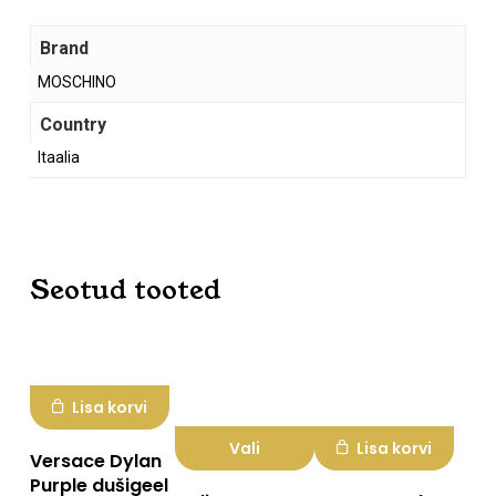
Brand
MOSCHINO
Country
Itaalia
Ostukorvis ei ole tooteid.
Mine poodi
Seotud tooted
Lisa korvi
Vali
Lisa korvi
Versace Dylan
Purple dušigeel
Sellel