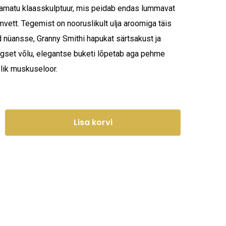
damatu klaasskulptuur, mis peidab endas lummavat
tt. Tegemist on nooruslikult ulja aroomiga täis
id nüansse, Granny Smithi hapukat särtsakust ja
lgset võlu, elegantse buketi lõpetab aga pehme
lik muskuseloor.
Lisa korvi