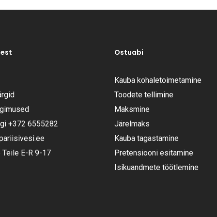
test
Ostuabi
Kauba kohaletoimetamine
rgid
Toodete tellimine
ngimused
Maksmine
ugi
+372 6555282
Järelmaks
riisivesi.ee
Kauba tagastamine
Teile E-R 9-17
Pretensiooni esitamine
Isikuandmete töötlemine