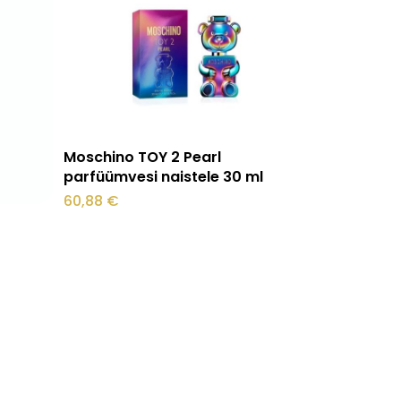
Lisa korvi
Moschino TOY 2 Pearl
parfüümvesi naistele 30 ml
60,88
€