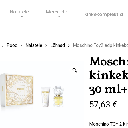
Naistele
Meestele
Ostukorv
Kinkekomplektid
s
Pood
Naistele
Lõhnad
Moschino Toy2 edp kinkeko
Moschi
Zoom
kinkek
30 ml+
57,63
€
Moschino TOY 2 kin