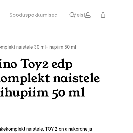
search
account
Sulge
Sooduspakkumised
Meist
ostukorv
mplekt naistele 30 ml+ihupiim 50 ml
no Toy2 edp
omplekt naistele
ihupiim 50 ml
kekomplekt naistele. TOY 2 on ainukordne ja