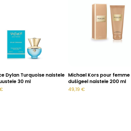
Lisa korvi
Lisa korvi
e Dylan Turquoise naistele
Michael Kors pour femme
juustele 30 ml
dušigeel naistele 200 ml
€
49,19
€