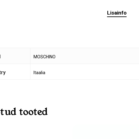
Lisainfo
d
MOSCHINO
O
try
Itaalia
tud tooted