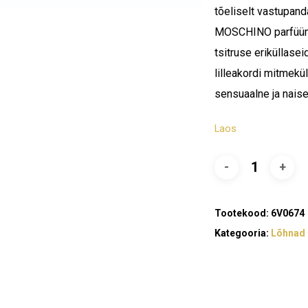
tõeliselt vastupan
MOSCHINO parfüümve
tsitruse eriküllase
lilleakordi mitmekü
sensuaalne ja naise
Laos
Tootekood:
6V0674
Kategooria:
Lõhnad