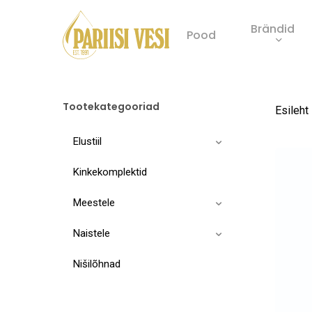
Skip
Brändid
to
Pood
main
Product
content
search
Tootekategooriad
Esileht
Elustiil
Kinkekomplektid
Meestele
Naistele
Nišilõhnad