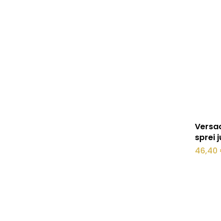
Versac
sprei 
46,40