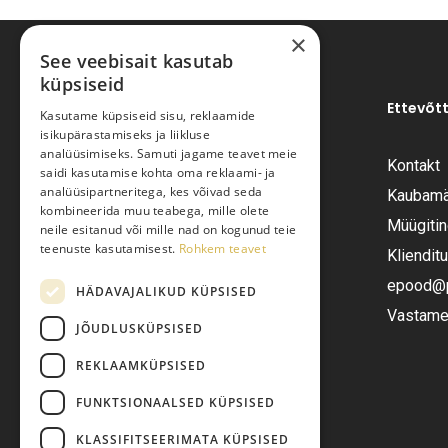
×
See veebisait kasutab
küpsiseid
Ettevõt
Kasutame küpsiseid sisu, reklaamide
isikupärastamiseks ja liikluse
analüüsimiseks. Samuti jagame teavet meie
Kontakt
saidi kasutamise kohta oma reklaami- ja
Pariisi Vesi OÜ
analüüsipartneritega, kes võivad seda
Kaubamä
kombineerida muu teabega, mille olete
Müügiti
neile esitanud või mille nad on kogunud teie
Tüve 54-2, Tallinn 13418
teenuste kasutamisest.
Rohkem teavet
Kliendit
Telefon:
+372 6555282
epood@pa
HÄDAVAJALIKUD KÜPSISED
Vastame 
JÕUDLUSKÜPSISED
E-post:
epood@pariisivesi.ee
REKLAAMKÜPSISED
FUNKTSIONAALSED KÜPSISED
KLASSIFITSEERIMATA KÜPSISED