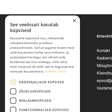
×
See veebisait kasutab
küpsiseid
Ettevõt
Kasutame küpsiseid sisu, reklaamide
isikupärastamiseks ja liikluse
analüüsimiseks. Samuti jagame teavet meie
Kontakt
saidi kasutamise kohta oma reklaami- ja
Pariisi Vesi OÜ
analüüsipartneritega, kes võivad seda
Kaubamä
kombineerida muu teabega, mille olete
Müügiti
neile esitanud või mille nad on kogunud teie
Tüve 54-2, Tallinn 13418
teenuste kasutamisest.
Rohkem teavet
Kliendit
Telefon:
+372 6555282
epood@pa
HÄDAVAJALIKUD KÜPSISED
Vastame 
JÕUDLUSKÜPSISED
E-post:
epood@pariisivesi.ee
REKLAAMKÜPSISED
FUNKTSIONAALSED KÜPSISED