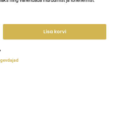
aks ning vähendada murdumist ja lõhenemist.
Lisa korvi
7
ugevdajad