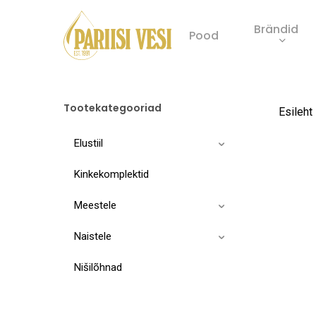
Skip
Brändid
to
Pood
main
Product
content
search
Tootekategooriad
Esileht
Elustiil
Kinkekomplektid
Meestele
Naistele
Nišilõhnad