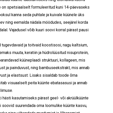
 on spetsiaalselt formuleeritud kuni 14-päevaseks
ooksul kanna seda puhtale ja kuivale küünele üks
päev ning eemalda nädala möödudes, seejärel korda
alal. Vajadusel võib kuuri soovi korral pärast pausi
tugevdavaid ja toitvaid koostisosi, nagu kaltsium,
emaks muuta, keratiin ja hüdrolüüsitud nisuproteiin,
arandavad küüneplaadi struktuuri, kollageen, mis
skust ja painduvust, ning bambuseekstrakt, mis annab
ust ja elastsust. Lisaks sisaldab toode õrna
aitab visuaalselt peita küünte ebatasasusi ja annab
älimuse.
iti hästi kasutamiseks pärast geel- või akrüülküünte
i soovid suurendada oma loomulike küünte kasvu,