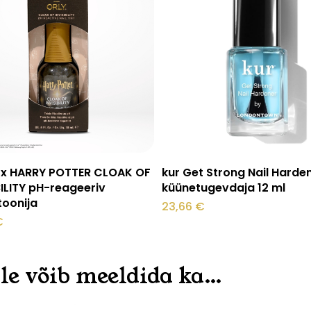
Lisa korvi
Lisa korvi
 x HARRY POTTER CLOAK OF
kur Get Strong Nail Harde
BILITY pH-reageeriv
küünetugevdaja 12 ml
toonija
23,66
€
€
le võib meeldida ka…