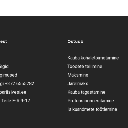
test
Ostuabi
Kauba kohaletoimetamine
rgid
Toodete tellimine
ngimused
Maksmine
ugi
+372 6555282
Järelmaks
riisivesi.ee
Kauba tagastamine
Teile E-R 9-17
Pretensiooni esitamine
Isikuandmete töötlemine