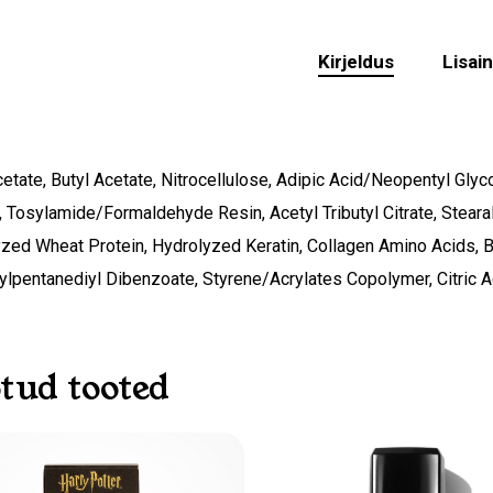
Kirjeldus
Lisai
cetate, Butyl Acetate, Nitrocellulose, Adipic Acid/Neopentyl Glyc
, Tosylamide/Formaldehyde Resin, Acetyl Tributyl Citrate, Stear
zed Wheat Protein, Hydrolyzed Keratin, Collagen Amino Acids, B
O
ylpentanediyl Dibenzoate, Styrene/Acrylates Copolymer, Citric Ac
tud tooted