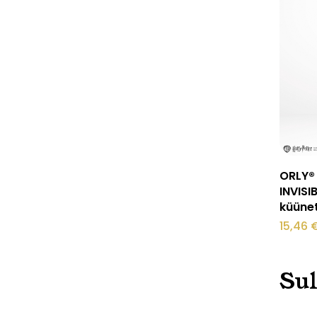
ORLY®
INVISI
küüne
15,46
Sul