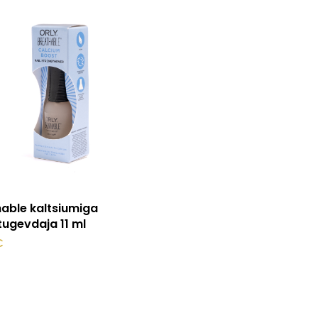
Lisa korvi
able kaltsiumiga
ugevdaja 11 ml
€