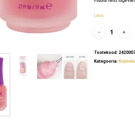
muuta neid tugevam
Laos
Tootekood:
242000
Kategooria:
Küünet