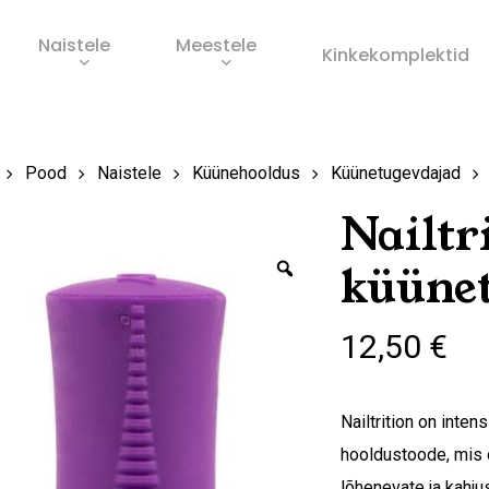
Naistele
Meestele
Ostukorv
Kinkekomplektid
s
Pood
Naistele
Küünehooldus
Küünetugevdajad
Nailtr
Zoom
küünet
12,50
€
Nailtrition on inte
hooldustoode, mis 
lõhenevate ja kahj