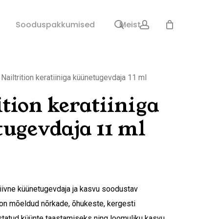
search
account
Sulge
Sooduspakkumised
Meist
ostukorv
Nailtrition keratiiniga küünetugevdaja 11 ml
ition keratiiniga
ugevdaja 11 ml
nsiivne küünetugevdaja ja kasvu soodustav
on mõeldud nõrkade, õhukeste, kergesti
ustatud küünte taastamiseks ning loomuliku kasvu