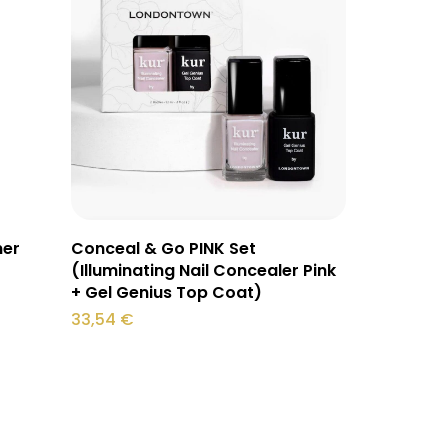
Lisa korvi
Conceal & Go PINK Set
ner
(Illuminating Nail Concealer Pink
+ Gel Genius Top Coat)
33,54
€