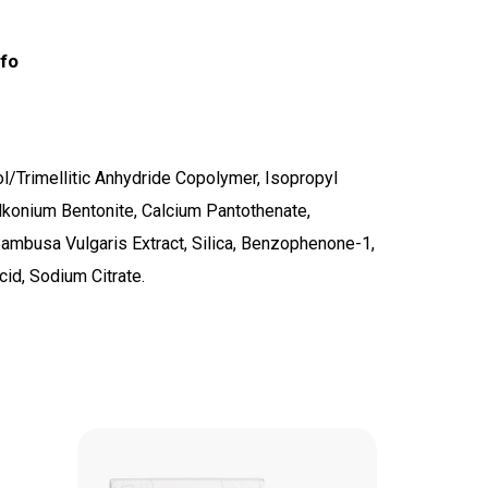
nfo
ol/Trimellitic Anhydride Copolymer, Isopropyl
alkonium Bentonite, Calcium Pantothenate,
ambusa Vulgaris Extract, Silica, Benzophenone-1,
stukorvis ei ole tooteid.
id, Sodium Citrate.
Mine poodi