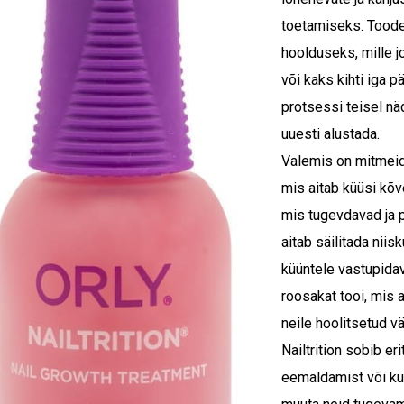
toetamiseks. Toode
hoolduseks, mille j
või kaks kihti iga 
protsessi teisel näd
uuesti alustada.
Valemis on mitmeid 
mis aitab küüsi kõv
mis tugevdavad ja p
aitab säilitada nii
küüntele vastupidav
roosakat tooi, mis 
neile hoolitsetud v
Nailtrition sobib er
eemaldamist või ku