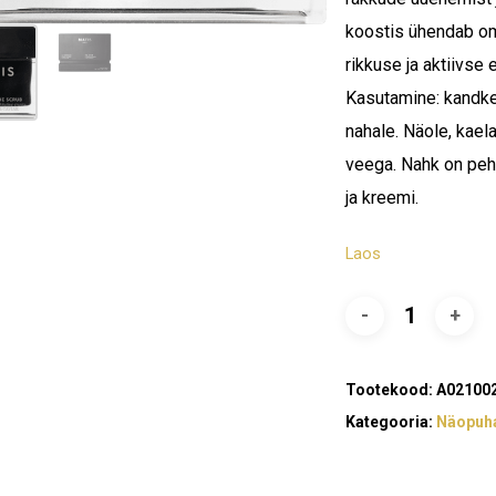
koostis ühendab ome
rikkuse ja aktiivse
Kasutamine: kandke k
nahale. Näole, kael
veega. Nahk on pehm
ja kreemi.
Laos
Tootekood:
A02100
Kategooria:
Näopuh