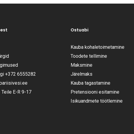
test
Ostuabi
Kauba kohaletoimetamine
rgid
Toodete tellimine
ngimused
Maksmine
ugi
+372 6555282
Järelmaks
riisivesi.ee
Kauba tagastamine
Teile E-R 9-17
Pretensiooni esitamine
Isikuandmete töötlemine