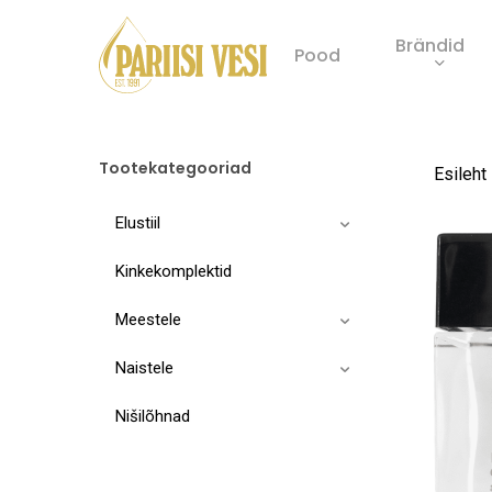
Skip
Brändid
to
Pood
main
Product
content
search
Tootekategooriad
Esileht
Elustiil
Kinkekomplektid
Meestele
Naistele
Nišilõhnad