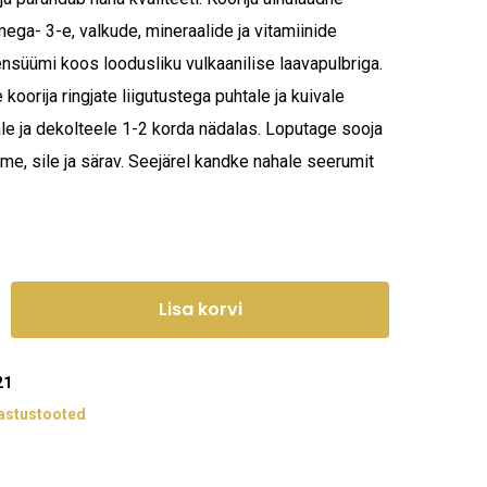
ga- 3-e, valkude, mineraalide ja vitamiinide
 ensüümi koos loodusliku vulkaanilise laavapulbriga.
oorija ringjate liigutustega puhtale ja kuivale
ale ja dekolteele 1-2 korda nädalas. Loputage sooja
e, sile ja särav. Seejärel kandke nahale seerumit
Lisa korvi
21
astustooted