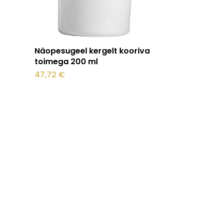
Lisa korvi
Näopesugeel kergelt kooriva
toimega 200 ml
47,72
€