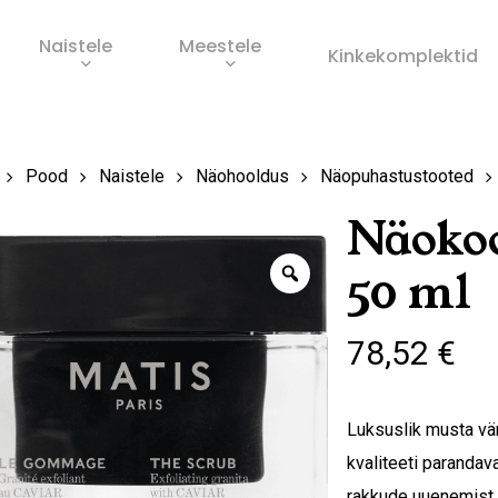
Naistele
Meestele
Ostukorv
Kinkekomplektid
s
Pood
Naistele
Näohooldus
Näopuhastustooted
Näokoo
Zoom
50 ml
78,52
€
Luksuslik musta vär
kvaliteeti parandav
rakkude uuenemist j