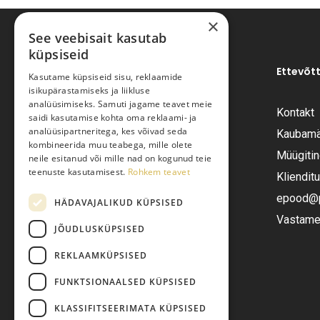
×
See veebisait kasutab
küpsiseid
Ettevõt
Kasutame küpsiseid sisu, reklaamide
isikupärastamiseks ja liikluse
analüüsimiseks. Samuti jagame teavet meie
Kontakt
saidi kasutamise kohta oma reklaami- ja
Pariisi Vesi OÜ
analüüsipartneritega, kes võivad seda
Kaubamä
kombineerida muu teabega, mille olete
Müügiti
neile esitanud või mille nad on kogunud teie
Tüve 54-2, Tallinn 13418
teenuste kasutamisest.
Rohkem teavet
Kliendit
Telefon:
+372 6555282
epood@pa
HÄDAVAJALIKUD KÜPSISED
Vastame 
JÕUDLUSKÜPSISED
E-post:
epood@pariisivesi.ee
REKLAAMKÜPSISED
FUNKTSIONAALSED KÜPSISED
KLASSIFITSEERIMATA KÜPSISED