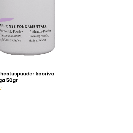
Lisa korvi
hastuspuuder kooriva
ga 50gr
€