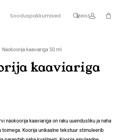
search
account
Sulge
Sooduspakkumised
Meist
ostukorv
Näokoorija kaaviariga 50 ml
rija kaaviariga
vi näokoorija kaaviariga on raku uuendusliku ja naha
a toimega. Koorija unikaalne tekstuur stimuleerib
a parandab naha kvaliteeti. Koorija ainulaadne