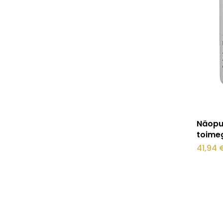
Näopu
toime
41,94