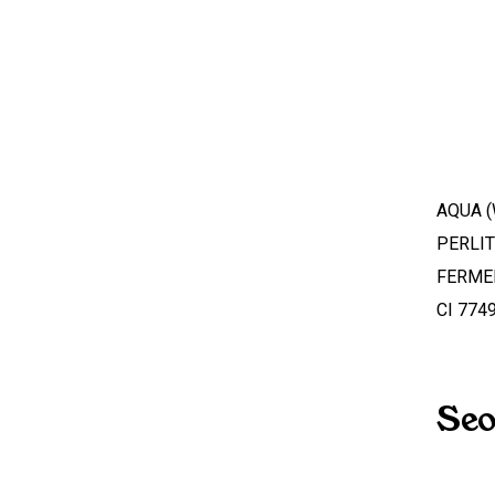
AQUA (
PERLIT
FERMEN
CI 774
Seo