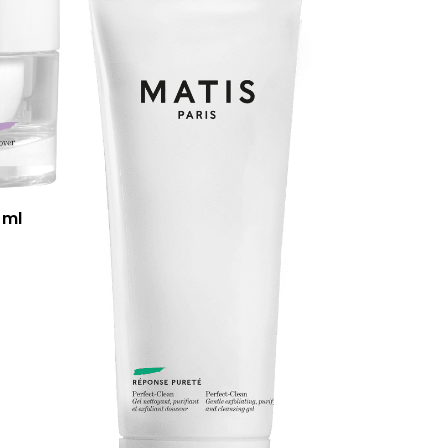
stukorvis ei ole tooteid.
Mine poodi
 ml