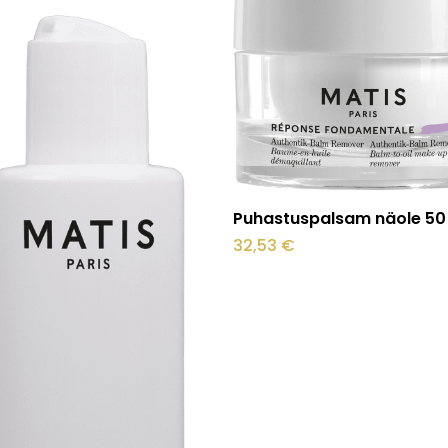
O
Lisa korvi
Puhastuspalsam näole 50
32,53
€