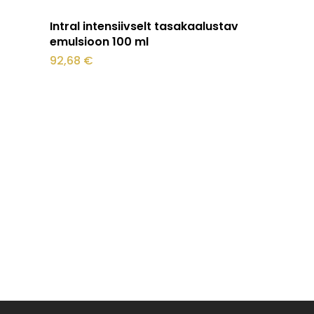
Lisa korvi
Intral intensiivselt tasakaalustav
emulsioon 100 ml
92,68
€