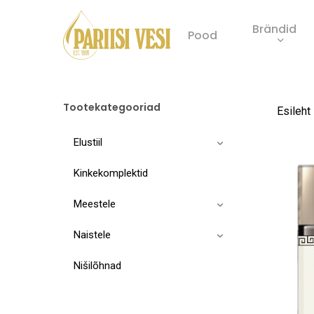
Skip
Brändid
to
Pood
main
Product
content
search
Tootekategooriad
Esileht
Elustiil
Kinkekomplektid
Meestele
Naistele
Nišilõhnad