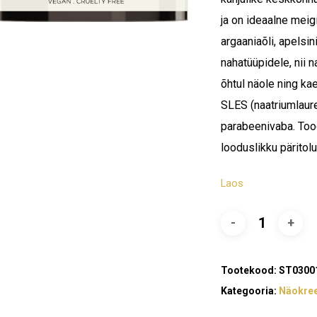
ja on ideaalne meig
argaaniaõli, apelsin
nahatüüpidele, nii 
õhtul näole ning ka
SLES (naatriumlauree
parabeenivaba. To
looduslikku päritolu
Laos
Tootekood:
ST0300
Kategooria:
Näokre