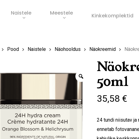
Naistele
Meestele
Ostukorv
Kinkekomplektid
s
Pood
Naistele
Näohooldus
Näokreemid
Näokre
Näokr
Zoom
50ml
35,58
€
24 tundi niisutav j
ennetab fotovanane
kahjulike keskkonn