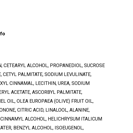
nfo
N, CETEARYL ALCOHOL, PROPANEDIOL, SUCROSE
 CETYL PALMITATE, SODIUM LEVULINATE,
XYL CINNAMAL, LECITHIN, UREA, SODIUM
ERYL ACETATE, ASCORBYL PALMITATE,
 OIL, OLEA EUROPAEA (OLIVE) FRUIT OIL,
ONE, CITRIC ACID, LINALOOL, ALANINE,
, CINNAMYL ALCOHOL, HELICHRYSUM ITALICUM
stukorvis ei ole tooteid.
ATER, BENZYL ALCOHOL, ISOEUGENOL,