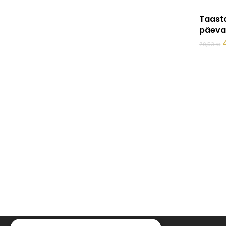
Taast
päeva
70,53
€
o