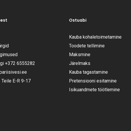
test
Ostuabi
Kauba kohaletoimetamine
rgid
Toodete tellimine
ngimused
Maksmine
ugi
+372 6555282
Järelmaks
riisivesi.ee
Kauba tagastamine
Teile E-R 9-17
Pretensiooni esitamine
Isikuandmete töötlemine
Vahesumma: