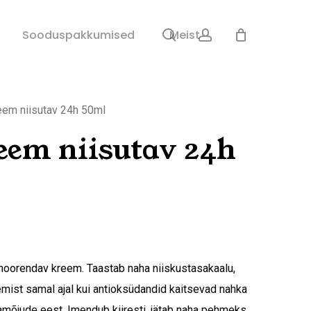
search
account
Sulge
Sooduspakkumised
Meist
ostukorv
em niisutav 24h 50ml
eem niisutav 24h
a noorendav kreem. Taastab naha niiskustasakaalu,
mist samal ajal kui antioksüdandid kaitsevad nahka
amõjude eest. Imendub kiiresti, jätab naha pehmeks