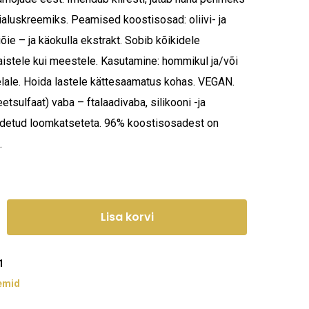
ialuskreemiks. Peamised koostisosad: oliivi- ja
iõie – ja käokulla ekstrakt. Sobib kõikidele
naistele kui meestele. Kasutamine: hommikul ja/või
elale. Hoida lastele kättesaamatus kohas. VEGAN.
tsulfaat) vaba – ftalaadivaba, silikooni -ja
odetud loomkatseteta. 96% koostisosadest on
.
Lisa korvi
1
emid