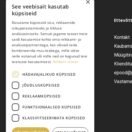
×
See veebisait kasutab
küpsiseid
Ettevõt
Kasutame küpsiseid sisu, reklaamide
isikupärastamiseks ja liikluse
analüüsimiseks. Samuti jagame teavet meie
Kontakt
saidi kasutamise kohta oma reklaami- ja
Pariisi Vesi OÜ
analüüsipartneritega, kes võivad seda
Kaubamä
kombineerida muu teabega, mille olete
Müügiti
neile esitanud või mille nad on kogunud teie
Tüve 54-2, Tallinn 13418
teenuste kasutamisest.
Rohkem teavet
Kliendit
Telefon:
+372 6555282
epood@pa
HÄDAVAJALIKUD KÜPSISED
Vastame 
JÕUDLUSKÜPSISED
E-post:
epood@pariisivesi.ee
REKLAAMKÜPSISED
FUNKTSIONAALSED KÜPSISED
KLASSIFITSEERIMATA KÜPSISED