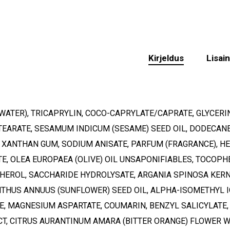
Kirjeldus
Lisai
WATER), TRICAPRYLIN, COCO-CAPRYLATE/CAPRATE, GLYCERI
EARATE, SESAMUM INDICUM (SESAME) SEED OIL, DODECANE,
, XANTHAN GUM, SODIUM ANISATE, PARFUM (FRAGRANCE), HE
E, OLEA EUROPAEA (OLIVE) OIL UNSAPONIFIABLES, TOCOPH
EROL, SACCHARIDE HYDROLYSATE, ARGANIA SPINOSA KERNEL
THUS ANNUUS (SUNFLOWER) SEED OIL, ALPHA-ISOMETHYL ION
E, MAGNESIUM ASPARTATE, COUMARIN, BENZYL SALICYLATE
O
T, CITRUS AURANTINUM AMARA (BITTER ORANGE) FLOWER W