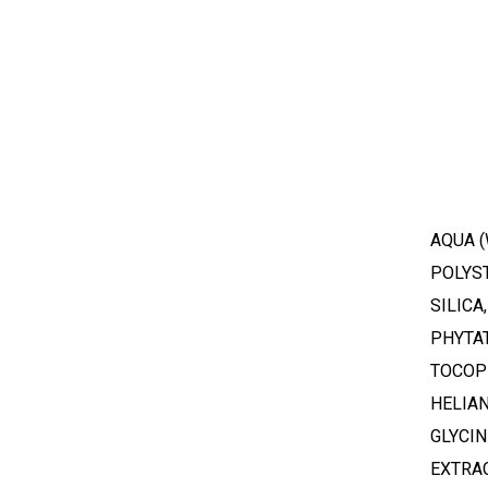
AQUA (
POLYST
SILICA
PHYTAT
TOCOPH
HELIAN
GLYCIN
EXTRAC