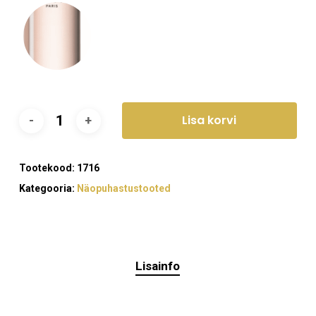
Ostukorvis ei ole tooteid.
Mine poodi
Lisa korvi
Tootekood:
1716
Kategooria:
Näopuhastustooted
Lisainfo