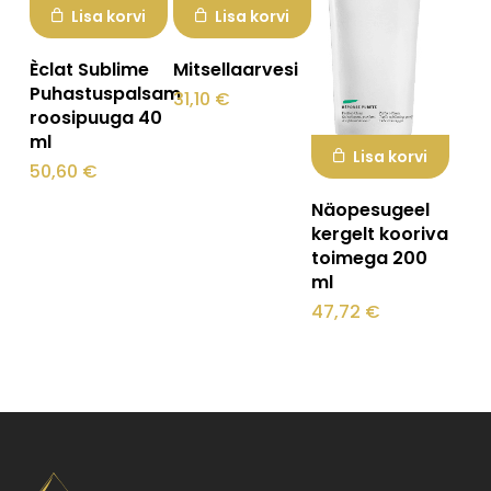
Lisa korvi
Lisa korvi
Èclat Sublime
Mitsellaarvesi
Puhastuspalsam
31,10
€
roosipuuga 40
ml
Lisa korvi
50,60
€
Näopesugeel
kergelt kooriva
toimega 200
ml
47,72
€