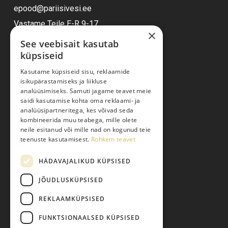
epood@pariisivesi.ee
Vastame Teile E-R 9-17
×
See veebisait kasutab
küpsiseid
Ostuabi
Kasutame küpsiseid sisu, reklaamide
isikupärastamiseks ja liikluse
Kauba kohaletoimetamine
analüüsimiseks. Samuti jagame teavet meie
saidi kasutamise kohta oma reklaami- ja
Toodete tellimine
analüüsipartneritega, kes võivad seda
Maksmine
kombineerida muu teabega, mille olete
neile esitanud või mille nad on kogunud teie
Järelmaks
teenuste kasutamisest.
Rohkem teavet
Kauba tagastamine
HÄDAVAJALIKUD KÜPSISED
Pretensiooni esitamine
Isikuandmete töötlemine
JÕUDLUSKÜPSISED
REKLAAMKÜPSISED
FUNKTSIONAALSED KÜPSISED