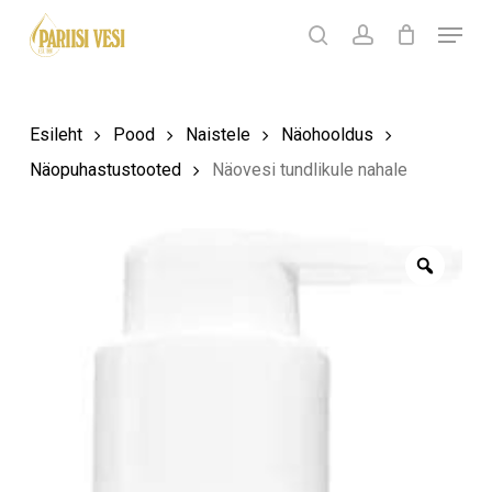
Skip
Menu
Products
to
search
Ostukorv
search
account
Sulge
ostukorv
Close
main
Menu
content
Esileht
Pood
Naistele
Näohooldus
Näopuhastustooted
Näovesi tundlikule nahale
Zoom