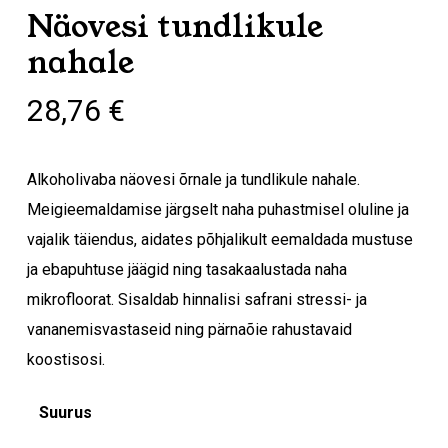
Näovesi tundlikule
nahale
28,76
€
Alkoholivaba näovesi õrnale ja tundlikule nahale.
Meigieemaldamise järgselt naha puhastmisel oluline ja
vajalik täiendus, aidates põhjalikult eemaldada mustuse
ja ebapuhtuse jäägid ning tasakaalustada naha
mikrofloorat. Sisaldab hinnalisi safrani stressi- ja
vananemisvastaseid ning pärnaõie rahustavaid
koostisosi.
Suurus