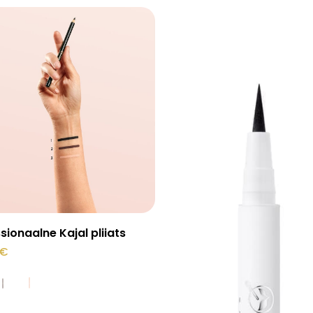
O
Vali
sionaalne Kajal pliiats
€