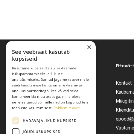
×
See veebisait kasutab
küpsiseid
Ettevõt
Kasutame küpsiseid sisu, reklaamide
isikupärastamiseks ja liikluse
analüüsimiseks. Samuti jagame teavet meie
Kontakt
saidi kasutamise kohta oma reklaami- ja
Pariisi Vesi OÜ
analüüsipartneritega, kes võivad seda
Kaubamä
kombineerida muu teabega, mille olete
Müügiti
neile esitanud või mille nad on kogunud teie
Tüve 54-2, Tallinn 13418
teenuste kasutamisest.
Rohkem teavet
Kliendit
Telefon:
+372 6555282
epood@pa
HÄDAVAJALIKUD KÜPSISED
Vastame 
JÕUDLUSKÜPSISED
E-post:
epood@pariisivesi.ee