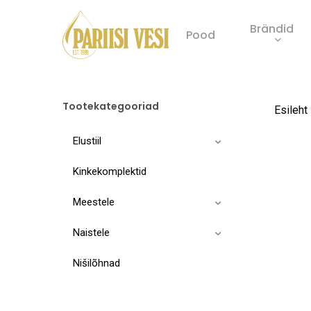
Skip
Brändid
to
Pood
main
Product
content
search
Tootekategooriad
Esileht
Elustiil
Kinkekomplektid
Meestele
Naistele
Nišilõhnad