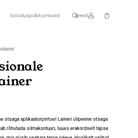
search
account
Sulge
Sooduspakkumised
Meist
ostukorv
alainer
sionale
ainer
ene otsaga aplikaatorpintsel Laineri ülipeene otsaga
itab rõhutada silmakontuuri, luues erakordselt täpse
one, mis püsib veatuna terve päeva. Hoolikalt valitud