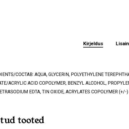
Kirjeldus
Lisai
IENTS/COCTAB: AQUA, GLYCERIN, POLYETHYLENE TEREPHTHAL
ATE/ACRYLIC ACID COPOLYMER, BENZYL ALCOHOL, PROPYLE
TETRASODIUM EDTA, TIN OXIDE, ACRYLATES COPOLYMER (+/-) CI
tud tooted