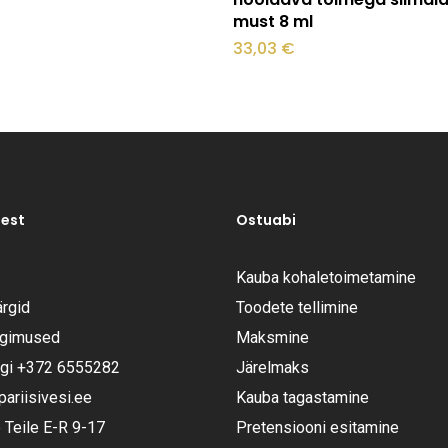
must 8 ml
33,03
€
test
Ostuabi
Kauba kohaletoimetamine
rgid
Toodete tellimine
ngimused
Maksmine
ugi
+372 6555282
Järelmaks
riisivesi.ee
Kauba tagastamine
Teile E-R 9-17
Pretensiooni esitamine