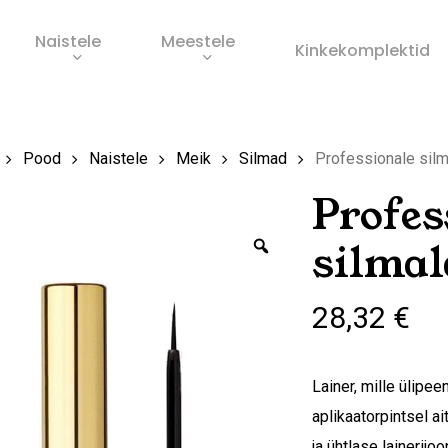
Naistele
Meestele
Ostukorv
Kinkekomplektid
s
Pood
Naistele
Meik
Silmad
Professionale silm
Profes
Zoom
silmal
28,32
€
Lainer, mille ülipe
aplikaatorpintsel a
ja ühtlase lainerijo