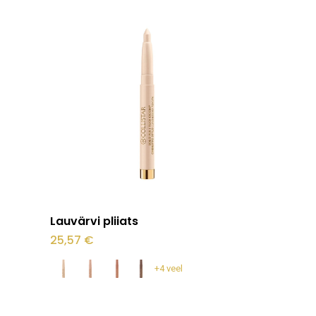
stukorvis ei ole tooteid.
Mine poodi
Sellel
Vali
Lauvärvi pliiats
tootel
25,57
€
on
+4 veel
mitu
varianti.