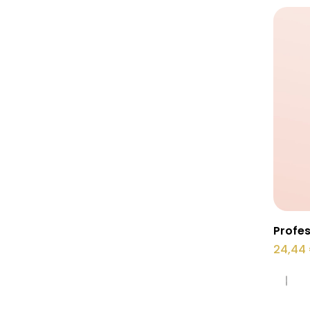
Sellel
Profes
tootel
24,44
on
mitu
varianti.