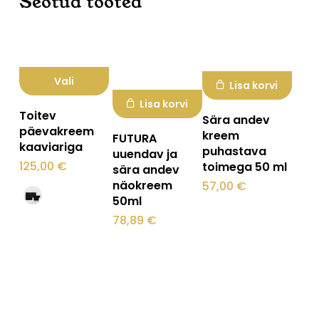
Seotud tooted
Vali
Lisa korvi
Lisa korvi
Sellel
Toitev
Sära andev
tootel
päevakreem
kreem
FUTURA
kaaviariga
on
puhastava
uuendav ja
125,00
€
toimega 50 ml
sära andev
mitu
näokreem
57,00
€
varianti.
50ml
Valikuid
78,89
€
saab
teha
tootelehel.