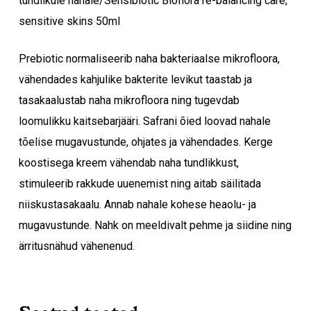
tundlikule nahale/Sensibiotic Bioflora re-balancing care,
sensitive skins 50ml
Prebiotic normaliseerib naha bakteriaalse mikrofloora,
vähendades kahjulike bakterite levikut taastab ja
tasakaalustab naha mikrofloora ning tugevdab
loomulikku kaitsebarjääri. Safrani õied loovad nahale
tõelise mugavustunde, ohjates ja vähendades. Kerge
koostisega kreem vähendab naha tundlikkust,
stimuleerib rakkude uuenemist ning aitab säilitada
niiskustasakaalu. Annab nahale kohese heaolu- ja
Ostukorvis ei ole tooteid.
mugavustunde. Nahk on meeldivalt pehme ja siidine ning
ärritusnähud vähenenud.
Mine poodi