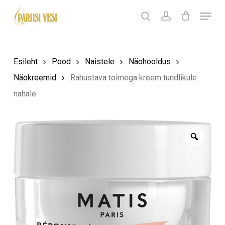
Skip
Menu
Products
to
search
Ostukorv
search
account
Sulge
ostukorv
Close
main
Menu
content
Esileht
Pood
Naistele
Näohooldus
Näokreemid
Rahustava toimega kreem tundlikule
nahale
Zoom