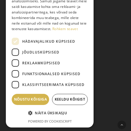
analüüsimiseks. Samuti jagame teavet meie
saidi kasutamise kohta oma reklaami- ja
Toodete tellimine
analüüsipartneritega, kes võivad seda
Maksmine
kombineerida muu teabega, mille olete
neile esitanud või mille nad on kogunud teie
Järelmaks
teenuste kasutamisest.
Rohkem teavet
Kauba tagastamine
HÄDAVAJALIKUD KÜPSISED
Pretensiooni esitamine
Isikuandmete töötlemine
JÕUDLUSKÜPSISED
REKLAAMKÜPSISED
FUNKTSIONAALSED KÜPSISED
KLASSIFITSEERIMATA KÜPSISED
NÕUSTU KÕIGIGA
Vahesumma:
KEELDU KÕIGIST
0,00
€
© 2026 Pariisi Vesi.
NÄITA ÜKSIKASJU
facebook
instagram
phone
email
Vaata ostukorvi
Maksma
POWERED BY COOKIESCRIPT