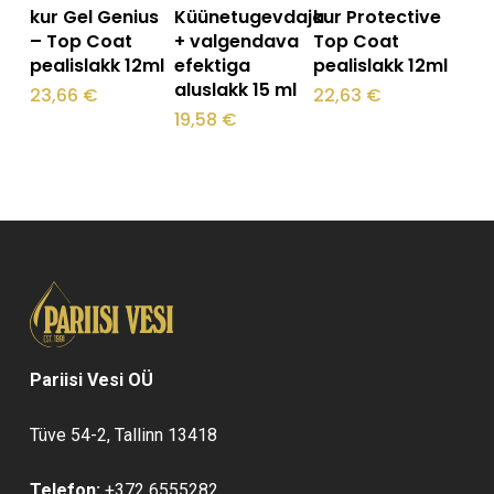
kur Gel Genius
Küünetugevdaja
kur Protective
– Top Coat
+ valgendava
Top Coat
pealislakk 12ml
efektiga
pealislakk 12ml
aluslakk 15 ml
23,66
€
22,63
€
19,58
€
Pariisi Vesi OÜ
Tüve 54-2, Tallinn 13418
Telefon:
+372 6555282