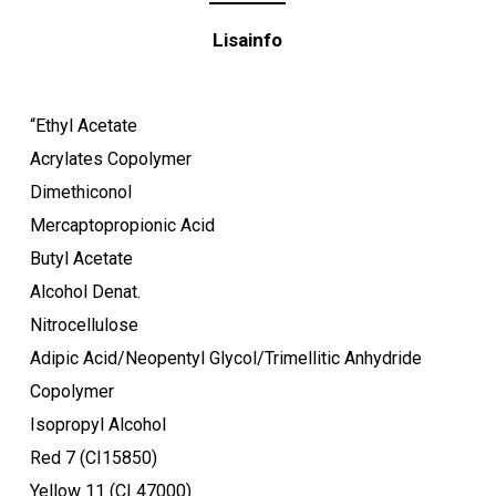
Lisainfo
“Ethyl Acetate
Acrylates Copolymer
Ostukorvis ei ole tooteid.
Dimethiconol
Mercaptopropionic Acid
Mine poodi
Butyl Acetate
Alcohol Denat.
Nitrocellulose
Adipic Acid/Neopentyl Glycol/Trimellitic Anhydride
Copolymer
Isopropyl Alcohol
Red 7 (CI15850)
Yellow 11 (CI 47000)