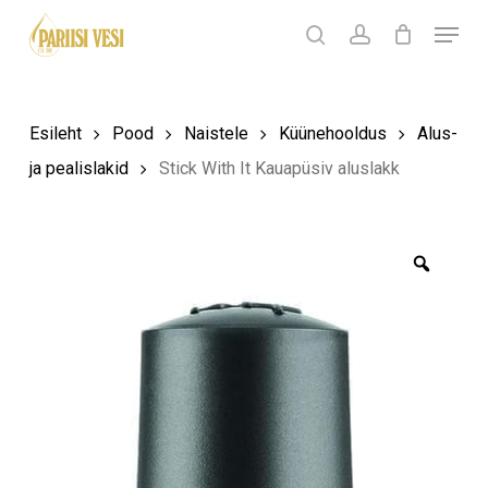
Skip
Menu
Products
to
search
Ostukorv
search
account
Sulge
ostukorv
Close
main
Menu
content
Esileht
Pood
Naistele
Küünehooldus
Alus-
ja pealislakid
Stick With It Kauapüsiv aluslakk
Zoom